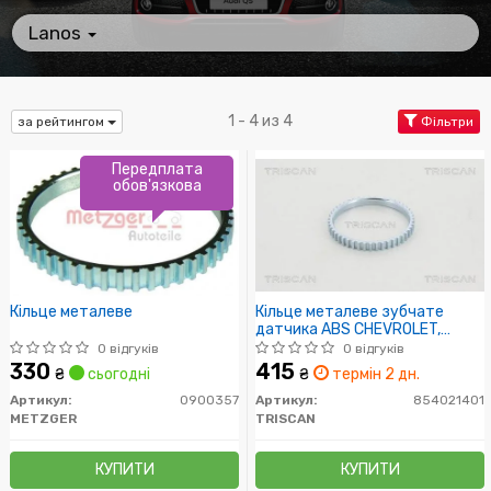
Lanos
1 - 4 из 4
за рейтингом
Фільтри
Передплата
обов'язкова
Кільце металеве
Кільце металеве зубчате
датчика ABS CHEVROLET,
DAEWOO
0 відгуків
0 відгуків
330
415
₴
сьогодні
₴
термін 2 дн.
Артикул:
0900357
Артикул:
854021401
METZGER
TRISCAN
КУПИТИ
КУПИТИ