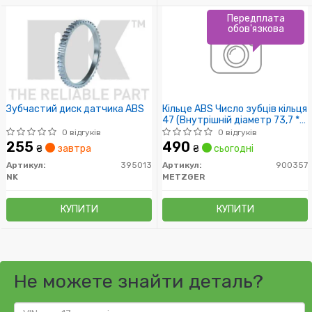
Передплата
обов'язкова
Зубчастий диск датчика ABS
Кільце ABS Число зубців кільця
47 (Внутрішній діаметр 73,7 *
8,3)
0 відгуків
0 відгуків
255
490
₴
завтра
₴
сьогодні
Артикул:
395013
Артикул:
900357
NK
METZGER
КУПИТИ
КУПИТИ
Не можете знайти деталь?