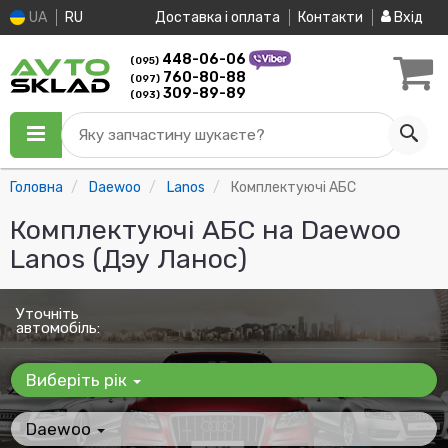
UA
RU
Доставка і оплата
Контакти
Вхід
448-06-06
(095)
760-80-88
(097)
309-89-89
(093)
Яку запчастину шукаєте?
Головна
Daewoo
Lanos
Комплектуючі АБС
Комплектуючі АБС на Daewoo
Lanos (Дэу Ланос)
Уточніть
автомобіль:
Виберіть рік
Daewoo