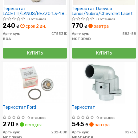
Термостат
Термостат Daewoo
LACETTI/LANOS/REZZO 1.3-1.8
Lanos/Nubira/Chevrolet Lacetti
97-
1.4/1.6/1.8i 97- (88C)
0 отзывов
0 отзывов
240
770
₴
срок 2 дн.
₴
завтра
Артикул:
CT5531K
Артикул:
582-88
BGA
MOTORAD
КУПИТЬ
КУПИТЬ
Термостат Ford
Термостат
0 отзывов
0 отзывов
270
545
₴
сегодня
₴
завтра
Артикул:
202-88K
Артикул:
92735
MOTORAD
MEAT&DORIA