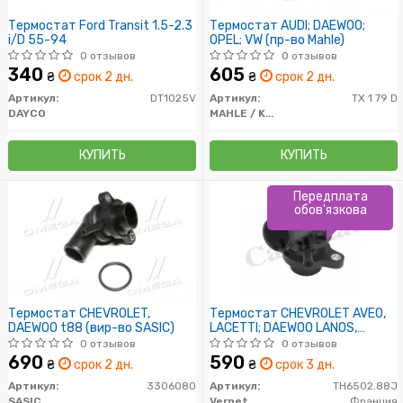
Термостат Ford Transit 1.5-2.3
Термостат AUDI; DAEWOO;
i/D 55-94
OPEL; VW (пр-во Mahle)
0 отзывов
0 отзывов
340
605
₴
срок 2 дн.
₴
срок 2 дн.
Артикул:
DT1025V
Артикул:
TX 1 79 D
DAYCO
MAHLE / KNECHT
КУПИТЬ
КУПИТЬ
Передплата
обов'язкова
Термостат CHEVROLET,
Термостат CHEVROLET AVEO,
DAEWOO t88 (вир-во SASIC)
LACETTI; DAEWOO LANOS,
NUBIRA 1.4/1.6/1.8 05.97-
0 отзывов
0 отзывов
690
590
₴
срок 2 дн.
₴
срок 3 дн.
Артикул:
3306080
Артикул:
TH6502.88J
SASIC
Vernet
Франция