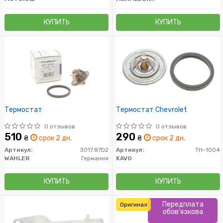
КУПИТЬ
КУПИТЬ
Термостат
Термостат Chevrolet
0 отзывов
0 отзывов
510
290
₴
срок 2 дн.
₴
срок 2 дн.
Артикул:
3017.87D2
Артикул:
TH-1004
WAHLER
Германия
KAVO
КУПИТЬ
КУПИТЬ
Передплата
Оригинал
обов'язкова