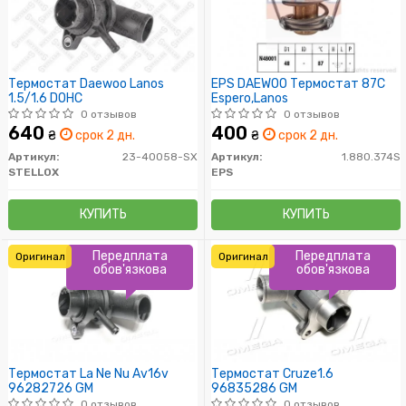
Термостат Daewoo Lanos
EPS DAEWOO Термостат 87C
1.5/1.6 DOHC
Espero,Lanos
0 отзывов
0 отзывов
640
400
₴
срок 2 дн.
₴
срок 2 дн.
Артикул:
23-40058-SX
Артикул:
1.880.374S
STELLOX
EPS
КУПИТЬ
КУПИТЬ
Передплата
Передплата
Оригинал
Оригинал
обов'язкова
обов'язкова
Термостат La Ne Nu Av16v
Термостат Cruze1.6
96282726 GM
96835286 GM
0 отзывов
0 отзывов