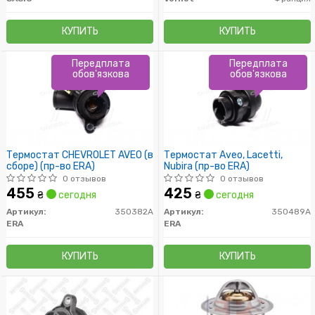
КУПИТЬ
КУПИТЬ
Передплата
Передплата
обов'язкова
обов'язкова
Термостат CHEVROLET AVEO (в
Термостат Aveo, Lacetti,
сборе) (пр-во ERA)
Nubira (пр-во ERA)
0 отзывов
0 отзывов
455
425
₴
сегодня
₴
сегодня
Артикул:
350382A
Артикул:
350489A
ERA
ERA
КУПИТЬ
КУПИТЬ