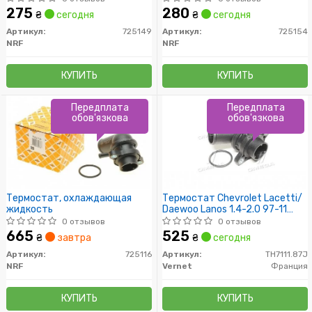
275
280
₴
сегодня
₴
сегодня
Артикул:
725149
Артикул:
725154
NRF
NRF
КУПИТЬ
КУПИТЬ
Передплата
Передплата
обов'язкова
обов'язкова
Термостат, охлаждающая
Термостат Chevrolet Lacetti/
жидкость
Daewoo Lanos 1.4-2.0 97-11
(87C) с прокладкой
0 отзывов
0 отзывов
665
525
₴
завтра
₴
сегодня
Артикул:
725116
Артикул:
TH7111.87J
NRF
Vernet
Франция
КУПИТЬ
КУПИТЬ