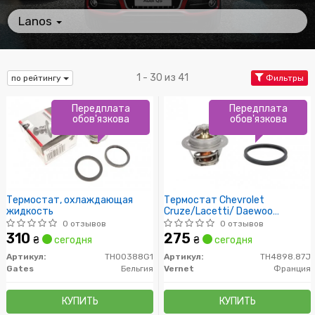
Lanos
1 - 30 из 41
по рейтингу
Фильтры
Передплата
Передплата
обов'язкова
обов'язкова
Термостат, охлаждающая
Термостат Chevrolet
жидкость
Cruze/Lacetti/ Daewoo
Lanos/Nexia 1.2-2.0 95-11 (87C)
0 отзывов
0 отзывов
с прокладкой
310
275
₴
сегодня
₴
сегодня
Артикул:
TH00388G1
Артикул:
TH4898.87J
Gates
Бельгия
Vernet
Франция
КУПИТЬ
КУПИТЬ