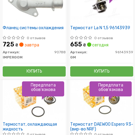
Фланец системы охлаждения
Термостат La N 1,5 96143939
0 отзывов
0 отзывов
725
655
₴
завтра
₴
сегодня
Артикул:
90788
Артикул:
96143939
IMPERGOM
GM
КУПИТЬ
КУПИТЬ
Передплата
Передплата
обов'язкова
обов'язкова
Термостат, охлаждающая
Термостат DAEWOO Espero 93-
жидкость
(вир-во NRF)
0 отзывов
0 отзывов