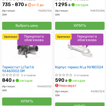
735 - 870
1 295
₴
от 0 дн.
₴
сегодня
Артикул:
96282726
Артикул:
96835286
GM
GM
Выбрать цену
КУПИТЬ
Передплата
Передплата
Оригинал
Оригинал
обов'язкова
обов'язкова
Термостат LcTac1.6
Корпус термос N La 96180324
96460002 GM
0 отзывов
0 отзывов
840
590
₴
сегодня
₴
сегодня
Невозврат
Артикул:
96460002
GM
Артикул:
96180324
GM
КУПИТЬ