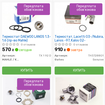
Передплата
Передплата
обов'язкова
обов'язкова
Термостат DAEWOO LANOS 1.3-
Термостат, Lacetti 03-/Nubira,
1.6 (пр-во Mahle)
Lanos -97, Kalos 02-
0 отзывов
0 отзывов
570
910
₴
сегодня
₴
завтра
Артикул:
TX 1 92 D
Артикул:
TH37288G1
MAHLE / KNECHT
Gates
Бельгия
КУПИТЬ
КУПИТЬ
Передплата
обов'язкова