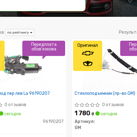
а:
Результ
по рейтингу
Передплата
Пер
л
Оригинал
обов'язкова
обо
од пер лев La 96190207
Стеклоподъемник (пр-во GM)
0 отзывов
0 отзывов
1 780
сегодня
₴
сегодня
96190207
Артикул:
GM