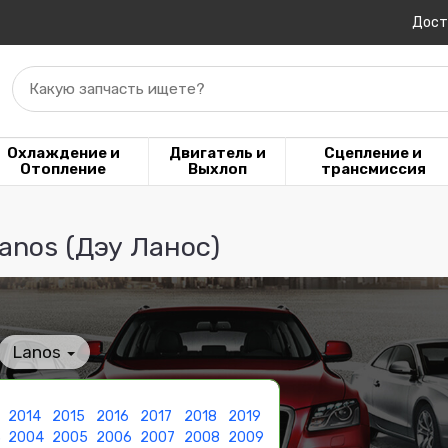
Дост
Какую запчасть ищете?
Охлаждение и
Двигатель и
Сцепление и
Отопление
Выхлоп
трансмиссия
nos (Дэу Ланос)
Lanos
2014
2015
2016
2017
2018
2019
3
2004
2005
2006
2007
2008
2009