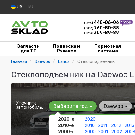
UA
RU
448-06-06
(095)
760-80-88
(097)
309-89-89
(093)
Запчасти
Подвеска и
Тормозная
для ТО
Рулевое
система
Главная
Daewoo
Lanos
Стеклоподъемник
Стеклоподъемник на Daewoo La
Уточните
Выберите год
Daewoo
автомобиль:
2020-е
2020
2010-е
2010
2011
2012
2013
2000-е
2000
2001
2002
200