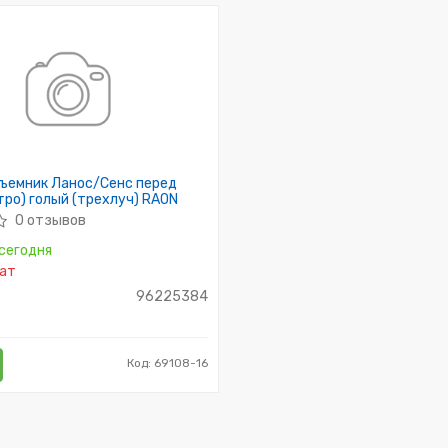
ъемник Ланос/Сенс перед
тро) голый (трехлуч) RAON
0 отзывов
сегодня
ат
96225384
Код: 69108-16