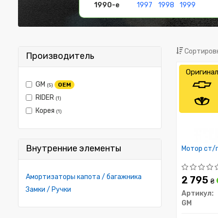
1990-е
1997
1998
1999
Сортировк
Производитель
Оригина
GM
OEM
(5)
RIDER
(1)
Корея
(1)
Внутренние элементы
Мотор ст/п
Амортизаторы капота / багажника
2 795
₴
Замки / Ручки
Артикул:
GM