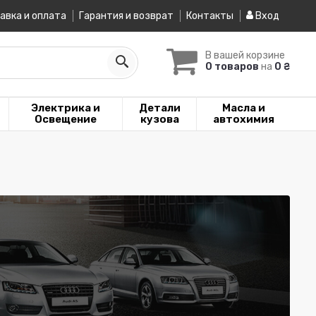
авка и оплата
Гарантия и возврат
Контакты
Вход
В вашей корзине
0 товаров
на
0 ₴
Электрика и
Детали
Масла и
Освещение
кузова
автохимия