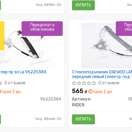
Код: 48180-35
КУПИТЬ
Ко
Передплата
Пер
л
обов'язкова
обо
пер пр эл La 96225384
Стеклоподъемник DAEWOO LA
передний левый (электр. под
(RIDER)
0 отзывов
0 отзывов
565
срок 2 дн.
₴
срок 2 дн.
96225384
Артикул:
R
RIDER
Код: 48466-35
КУПИТЬ
К