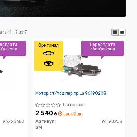
аты:
1 - 7 из 7
едплата
Передплата
Оригинал
в'язкова
обов'язкова
Мотор ст/под пер пр La 96190208
0 отзывов
2 540
₴
срок 2 дн.
96225383
Артикул:
96190208
GM