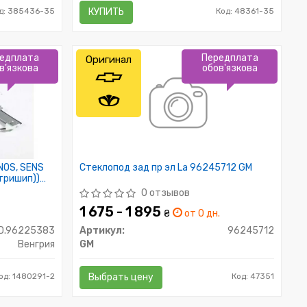
д: 385436-35
КУПИТЬ
Код: 48361-35
едплата
Передплата
Оригинал
в'язкова
обов'язкова
NOS, SENS
Стеклопод зад пр эл La 96245712 GM
 тришип))
0 отзывов
1 675 - 1 895
₴
от 0 дн.
D.96225383
Артикул:
96245712
Венгрия
GM
од: 1480291-2
Выбрать цену
Код: 47351