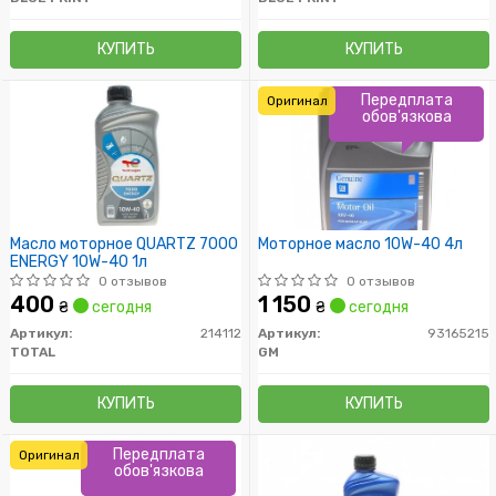
КУПИТЬ
КУПИТЬ
Передплата
Оригинал
обов'язкова
Масло моторное QUARTZ 7000
Моторное масло 10W-40 4л
ENERGY 10W-40 1л
0 отзывов
0 отзывов
400
1 150
₴
сегодня
₴
сегодня
Артикул:
214112
Артикул:
93165215
TOTAL
GM
КУПИТЬ
КУПИТЬ
Передплата
Оригинал
обов'язкова