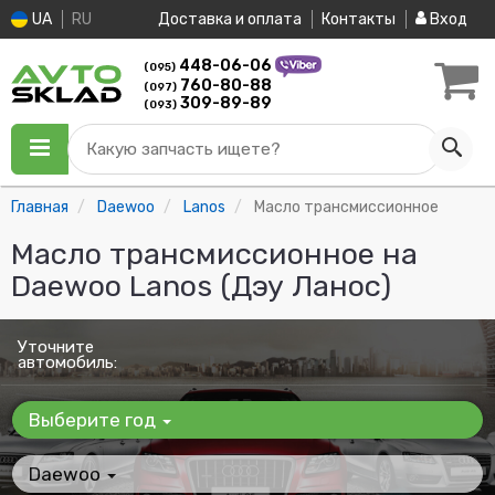
UA
RU
Доставка и оплата
Контакты
Вход
448-06-06
(095)
760-80-88
(097)
309-89-89
(093)
Какую запчасть ищете?
Главная
Daewoo
Lanos
Масло трансмиссионное
Масло трансмиссионное на
Daewoo Lanos (Дэу Ланос)
Уточните
автомобиль:
Выберите год
Daewoo