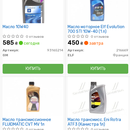
Масло 10W40
Масло моторное Elf Evolution
700 STI 10W-40 (1 л)
0 отзывов
0 отзывов
585
450
₴
сегодня
₴
завтра
Артикул:
93165214
Артикул:
216669
GM
ELF
Франция
КУПИТЬ
КУПИТЬ
Масло трансмиссионное
Масло трансмисс. Eni Rotra
FLUIDMATIC CVT MV 1л
ATF3 (Канистра 1л)
0 отзывов
0 отзывов