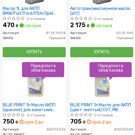
Масло 1L для АКПП
Автотрансмиссионное масло
BMW/Fiat/Ford/PSA/Opel
(atf)
(красное)
0 отзывов
0 отзывов
470
2 175
₴
сегодня
₴
сегодня
Артикул:
81 92 9934
Артикул:
50 10 1161
SWAG
Германия
SWAG
Германия
КУПИТЬ
КУПИТЬ
Передплата
Передплата
обов'язкова
обов'язкова
BLUE PRINT 1л Масло АКПП
BLUE PRINT 1л Масло для АКПП
(красное) для азиатских
(цвет-желтый) CVT, MB
автом. ATF SP II, ATF SP III,
236.20, VW TL 52 180
0 отзывов
0 отзывов
Dexron III
750
705
₴
срок 2 дн.
₴
срок 2 дн.
Артикул:
ADG05532
Артикул:
ADG05529
BLUE PRINT
BLUE PRINT