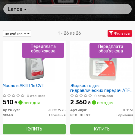
Lanos
1 - 26 из 26
по рейтингу
Фильтры
Передплата
Передплата
обов'язкова
обов'язкова
Масло в АКПП 1л CVT
Жидкость для
гидравлических передач ATF
5L
0 отзывов
0 отзывов
510
2 360
₴
сегодня
₴
сегодня
Артикул:
30927975
Артикул:
101161
SWAG
Германия
FEBI BILSTEIN
Германия
КУПИТЬ
КУПИТЬ