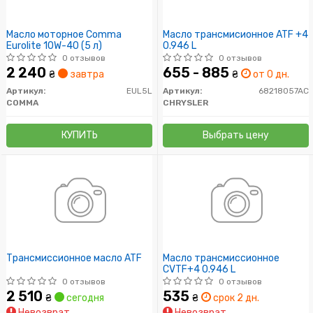
Масло моторное Comma
Масло трансмисионное ATF +4
Eurolite 10W-40 (5 л)
0.946 L
0 отзывов
0 отзывов
2 240
655 - 885
₴
завтра
₴
от 0 дн.
Артикул:
EUL5L
Артикул:
68218057AC
COMMA
CHRYSLER
КУПИТЬ
Выбрать цену
Трансмиссионное масло ATF
Масло трансмиссионное
CVTF+4 0.946 L
0 отзывов
0 отзывов
2 510
535
₴
сегодня
₴
срок 2 дн.
Невозврат
Невозврат