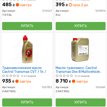
485
395
₴
завтра
₴
срок 2 дн.
Артикул:
214027
Артикул:
129896
TOTAL
Eni
КУПИТЬ
КУПИТЬ
Трансмиссионное масло
Масло трансмисс. Castrol
Castrol Transmax CVT / 1л. /
Transmax Dex III Multivehicle
(Канистра 20л))
0 отзывов
0 отзывов
935
8 710
₴
завтра
₴
завтра
Артикул:
15D7B3
Артикул:
15D66F
CASTROL
CASTROL
КУПИТЬ
КУПИТЬ