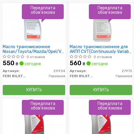
Передплата
Передплата
обов'язкова
обов'язкова
Масло трансмисионное
Масло трансмиссионное для
Nissan/Toyota/Mazda/Opel/VAG
АКПП CVT(Continuously Variable
VW G055025 /красная/
Transmission) AUDI Multitronic
0 отзывов
0 отзывов
550
560
₴
сегодня
₴
сегодня
Артикул:
29934
Артикул:
27975
FEBI BILSTEIN
Германия
FEBI BILSTEIN
Германия
КУПИТЬ
КУПИТЬ
Передплата
Передплата
обов'язкова
обов'язкова