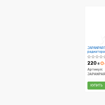
JAPANPART
радиатора 
Lacetti,Mat
220
₴
Артикул:
JAPANPA
КУПИТЬ