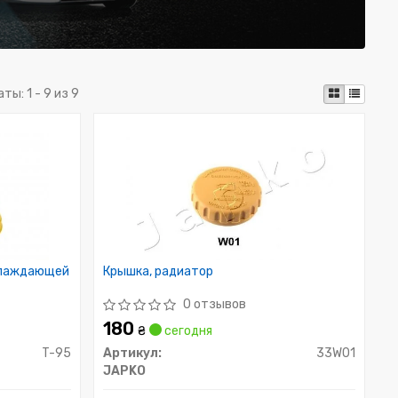
аты:
1 - 9 из 9
хлаждающей
Крышка, радиатор
0 отзывов
180
₴
сегодня
T-95
Артикул:
33W01
JAPKO