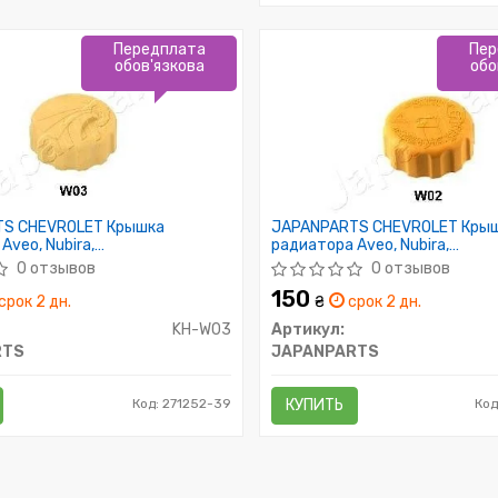
Передплата
Пер
обов'язкова
обо
S CHEVROLET Крышка
JAPANPARTS CHEVROLET Кры
Aveo, Nubira,
радиатора Aveo, Nubira,
iz,Ford,Opel
Lacetti,Matiz,Ford,Opel
0 отзывов
0 отзывов
150
срок 2 дн.
₴
срок 2 дн.
KH-W03
Артикул:
RTS
JAPANPARTS
Код: 271252-39
КУПИТЬ
Код