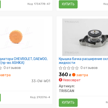
Код: 1734778-47
КУПИТЬ
Ко
диатора CHEVROLET, DAEWOO,
Крышка бачка расширение о
 (пр-во ASHIKA)
жидкости
0 отзывов
0 отзывов
360
завтра
₴
завтра
Невозврат
33-0W-W01
Артикул:
TRISCAN
Код: 292016-4
КУПИТЬ
К