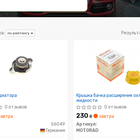
а:
Результ
по рейтингу
диатора
Крышка бачка расширение о
жидкости
0 отзывов
0 отзывов
230
автра
₴
завтра
56049
Артикул:
Германия
MOTORAD