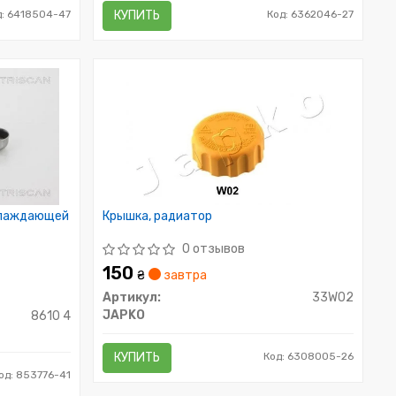
д: 6418504-47
КУПИТЬ
Код: 6362046-27
хлаждающей
Крышка, радиатор
0 отзывов
150
₴
завтра
Артикул:
33W02
JAPKO
8610 4
КУПИТЬ
Код: 6308005-26
од: 853776-41