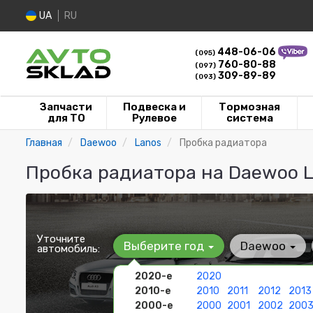
UA
RU
448-06-06
(095)
760-80-88
(097)
309-89-89
(093)
Запчасти
Подвеска и
Тормозная
для ТО
Рулевое
система
Главная
Daewoo
Lanos
Пробка радиатора
Пробка радиатора на Daewoo L
Уточните
Выберите год
Daewoo
автомобиль:
2020-е
2020
2010-е
2010
2011
2012
2013
2000-е
2000
2001
2002
200