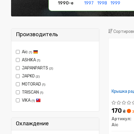
1990-е
1997
1998
1999
Сортировк
Производитель
Aic
(1)
ASHIKA
(1)
JAPANPARTS
(2)
JAPKO
(2)
MOTORAD
(1)
Крышка ра
TRISCAN
(1)
VIKA
(1)
170
₴
з
Артикул:
Охлаждение
Aic