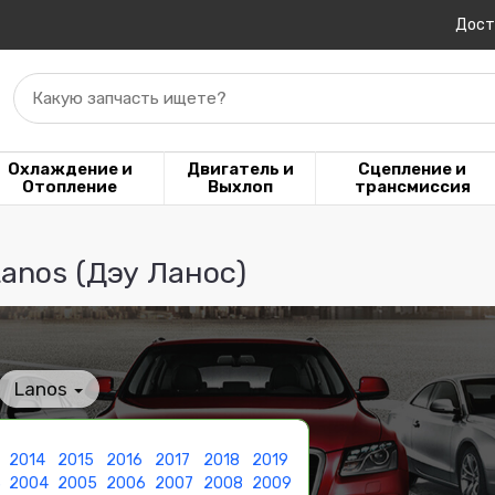
Дост
Какую запчасть ищете?
Охлаждение и
Двигатель и
Сцепление и
Отопление
Выхлоп
трансмиссия
anos (Дэу Ланос)
Lanos
2014
2015
2016
2017
2018
2019
3
2004
2005
2006
2007
2008
2009