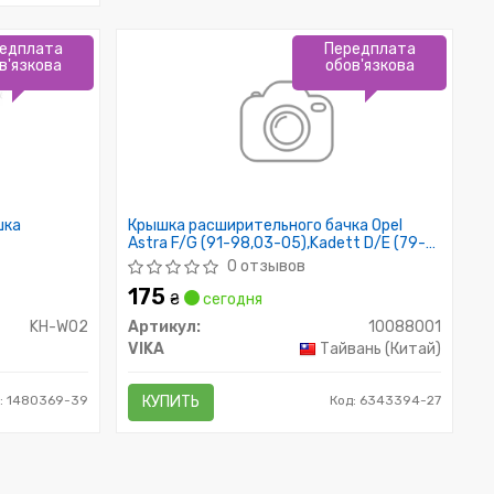
едплата
Передплата
в'язкова
обов'язкова
шка
Крышка расширительного бачка Opel
Astra F/G (91-98,03-05),Kadett D/E (79-
84,84-91) (10088001) vika
0 отзывов
175
₴
сегодня
KH-W02
Артикул:
10088001
VIKA
Тайвань (Китай)
: 1480369-39
КУПИТЬ
Код: 6343394-27