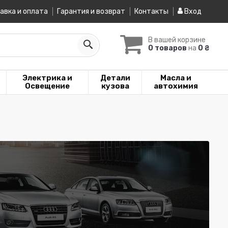
авка и оплата
Гарантия и возврат
Контакты
Вход
В вашей корзине
0 товаров
на
0 ₴
Электрика и
Детали
Масла и
Освещение
кузова
автохимия