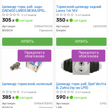
Цилиндр торм. раб. задн.
Тормозной цилиндр задний
DAEWOO LANOS,NEXIA,OPEL
Lanos 1.6i 16V
ASTRA (пр-во Bosch)
0 отзывов
0 отзывов
305
350
₴
сегодня
₴
сегодня
Артикул:
0986475032
Артикул:
LW50008
BOSCH
Германия
Delphi
КУПИТЬ
КУПИТЬ
Передплата
Передплата
обов'язкова
обов'язкова
Цилиндр тормозной, колесный
Цилиндр торм. раб. Opel Vectra
B, Zafira (пр-во LPR)
0 отзывов
0 отзывов
385
590
₴
сегодня
₴
сегодня
Артикул:
0986475890
Артикул:
5142
BOSCH
Германия
LPR