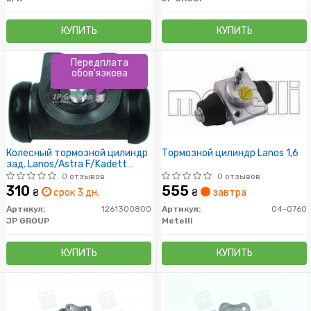
КУПИТЬ
КУПИТЬ
Передплата
обов'язкова
Колесный тормозной цилиндр
Тормозной цилиндр Lanos 1,6
зад. Lanos/Astra F/Kadett
E/Vectra A (19.05mm/Lucas)
0 отзывов
0 отзывов
310
555
₴
срок 3 дн.
₴
завтра
Артикул:
1261300800
Артикул:
04-0760
JP GROUP
Metelli
КУПИТЬ
КУПИТЬ