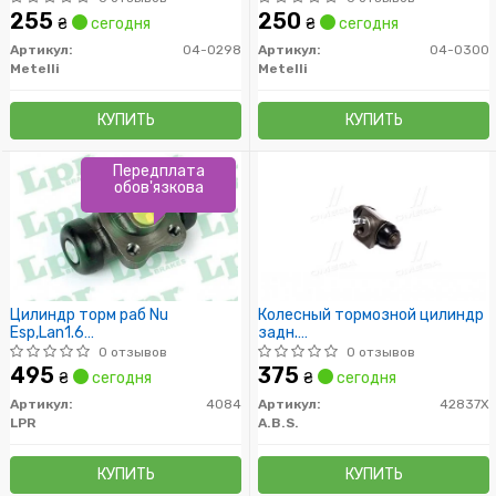
255
250
₴
сегодня
₴
сегодня
Артикул:
04-0298
Артикул:
04-0300
Metelli
Metelli
КУПИТЬ
КУПИТЬ
Передплата
обов'язкова
Цилиндр торм раб Nu
Колесный тормозной цилиндр
Esp,Lan1.6
задн.
96312155/90235422
Astra/Combo/Corsa/Zafira/Vect
0 отзывов
0 отзывов
96-12
495
375
₴
сегодня
₴
сегодня
Артикул:
4084
Артикул:
42837X
LPR
A.B.S.
КУПИТЬ
КУПИТЬ