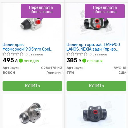
Передплата
Передплата
обов'язкова
обов'язкова
Цилиндрик
Цилиндр торм. раб. DAEWOO
тормозной19,05mm Opel
LANOS, NEXIA задн. (пр-во
Kadett kombi 85-
TRW)
0 отзывов
0 отзывов
495
385
₴
сегодня
₴
сегодня
Артикул:
0986475143
Артикул:
BWC115
BOSCH
Германия
TRW
США
КУПИТЬ
КУПИТЬ