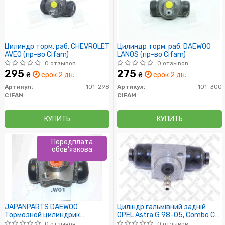
Цилиндр торм. раб. CHEVROLET
Цилиндр торм. раб. DAEWOO
AVEO (пр-во Cifam)
LANOS (пр-во Cifam)
0 отзывов
0 отзывов
295
275
₴
срок 2 дн.
₴
срок 2 дн.
Артикул:
101-298
Артикул:
101-300
CIFAM
CIFAM
КУПИТЬ
КУПИТЬ
Передплата
обов'язкова
JAPANPARTS DAEWOO
Циліндр гальмівний задній
Тормозной цилиндрик
OPEL Astra G 98-05, Combo C
задн.Lanos
01-11, Vectra B 95-02, Tigra 04-
0 отзывов
0 отзывов