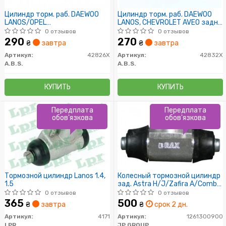
Цилиндр торм. раб. DAEWOO
Цилиндр торм. раб. DAEWOO
LANOS/OPEL
LANOS, CHEVROLET AVEO задн.
ASTRA/CORSA/KADETT/NEXIA
(пр-во ABS)
0 отзывов
0 отзывов
задн. (пр-во ABS)
290
270
₴
завтра
₴
завтра
Артикул:
42826X
Артикул:
42832X
A.B.S.
A.B.S.
КУПИТЬ
КУПИТЬ
Передплата
Передплата
обов'язкова
обов'язкова
Тормозной цилиндр Lanos 1.4,
Колесный тормозной цилиндр
1.5
зад. Astra H/J/Zafira A/Combo
(ATE/20.64mm)
0 отзывов
0 отзывов
365
500
₴
завтра
₴
срок 2 дн.
Артикул:
4171
Артикул:
1261300900
LPR
JP GROUP