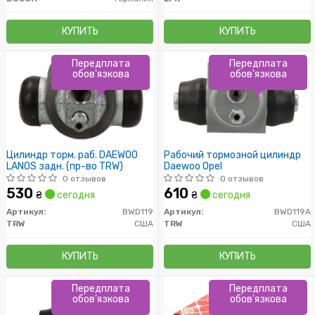
КУПИТЬ
КУПИТЬ
Передплата
Передплата
обов'язкова
обов'язкова
Цилиндр торм. раб. DAEWOO
Рабочий тормозной цилиндр
LANOS задн. (пр-во TRW)
Daewoo Opel
0 отзывов
0 отзывов
530
610
₴
сегодня
₴
сегодня
Артикул:
BWD119
Артикул:
BWD119A
TRW
США
TRW
США
КУПИТЬ
КУПИТЬ
Передплата
Передплата
обов'язкова
обов'язкова