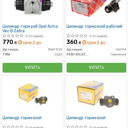
Цилиндр торм раб Opel Astra
Цилиндр тормозной рабочий
Vec B Zafira
0 отзывов
0 отзывов
770
360
₴
срок 2 дн.
₴
срок 2 дн.
Артикул:
BWF309
Артикул:
06794
TRW
США
FEBI BILSTEIN
Германия
КУПИТЬ
КУПИТЬ
Цилиндр тормозной
Цилиндр тормозной
0 отзывов
0 отзывов