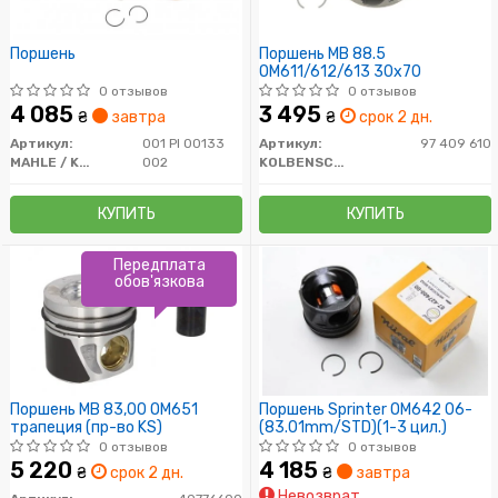
Поршень
Поршень MB 88.5
OM611/612/613 30x70
0 отзывов
0 отзывов
4 085
3 495
₴
завтра
₴
срок 2 дн.
Артикул:
001 PI 00133
Артикул:
97 409 610
MAHLE / KNECHT
002
KOLBENSCHMIDT
КУПИТЬ
КУПИТЬ
Передплата
обов'язкова
Поршень MB 83,00 OM651
Поршень Sprinter OM642 06-
трапеция (пр-во KS)
(83.01mm/STD)(1-3 цил.)
0 отзывов
0 отзывов
5 220
4 185
₴
срок 2 дн.
₴
завтра
Невозврат