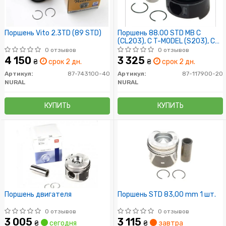
Поршень Vito 2.3TD (89 STD)
Поршень 88.00 STD MB C
(CL203), C T-MODEL (S203), C
(W203), CLK (C209), E (S210), E
0 отзывов
0 отзывов
(W210), G (W461), G (W463), M
4 150
3 325
₴
срок 2 дн.
₴
срок 2 дн.
(W163), S (W220) OM611.961-
OM646.963 98-
Артикул:
87-743100-40
Артикул:
87-117900-20
NURAL
NURAL
КУПИТЬ
КУПИТЬ
Поршень двигателя
Поршень STD 83,00 mm 1 шт.
0 отзывов
0 отзывов
3 005
3 115
₴
сегодня
₴
завтра