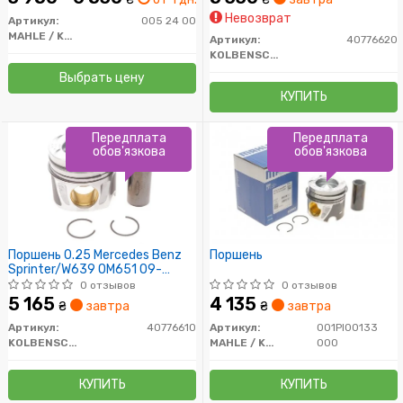
Невозврат
Артикул:
005 24 00
MAHLE / KNECHT
Артикул:
40776620
KOLBENSCHMIDT
Выбрать цену
КУПИТЬ
Передплата
Передплата
обов'язкова
обов'язкова
Поршень 0.25 Mercedes Benz
Поршень
Sprinter/W639 OM651 09-
(83.25 mm)
0 отзывов
0 отзывов
5 165
4 135
₴
завтра
₴
завтра
Артикул:
40776610
Артикул:
001PI00133
KOLBENSCHMIDT
MAHLE / KNECHT
000
КУПИТЬ
КУПИТЬ