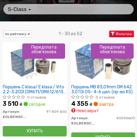
S-Class
1 - 30 из 52
по рейтингу
Фильтры
Передплата
Передплата
обов'язкова
обов'язкова
Поршень C klasa/ E klasa / Vito
Поршень MB 83,01mm OM 642
2.2-3.2CDI (OM611/OM612/613)
3,0TDi 05- 4-6 цил. (пр-во KS)
99- (30X70 палець)
0 отзывов
0 отзывов
3 510
4 355
₴
сегодня
₴
завтра
Невозврат
Артикул:
97 409 600
KOLBENSCHMIDT
Артикул:
40096600
KOLBENSCHMIDT
КУПИТЬ