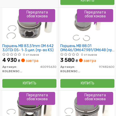
КУПИТЬ
Передплата
Передплата
обов'язкова
обов'язкова
Поршень MB 83,51mm OM 642
Поршень MB 88.01
3,0TDi 05- 1-3 цил. (пр-во KS)
OM646/OM647.981/OM648 (пр-
во KS)
0 отзывов
0 отзывов
4 930
3 580
₴
завтра
₴
завтра
Артикул:
40095630
Артикул:
97482600
KOLBENSCHMIDT
KOLBENSCHMIDT
КУПИТЬ
КУПИТЬ
Передплата
Передплата
обов'язкова
обов'язкова