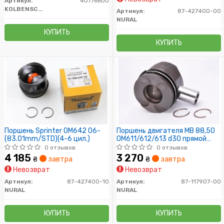
Артикул:
40776600
KOLBENSCHMIDT
Артикул:
87-427400-00
NURAL
КУПИТЬ
КУПИТЬ
Поршень Sprinter OM642 06-
Поршень двигателя MB 88,50
(83.01mm/STD)(4-6 цил.)
OM611/612/613 d30 прямой
шатун (пр-во NURAL)
0 отзывов
0 отзывов
4 185
3 270
₴
завтра
₴
завтра
Невозврат
Невозврат
Артикул:
87-427400-10
Артикул:
87-117907-00
NURAL
NURAL
КУПИТЬ
КУПИТЬ