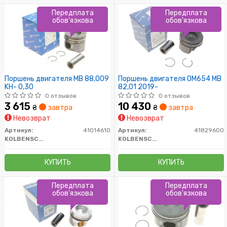
Передплата
Передплата
обов'язкова
обов'язкова
Поршень двигателя MB 88,009
Поршень двигателя OM654 MB
KH- 0,30
82,01 2019-
0 отзывов
0 отзывов
3 615
10 430
₴
завтра
₴
завтра
Невозврат
Невозврат
Артикул:
41014610
Артикул:
41829600
KOLBENSCHMIDT
KOLBENSCHMIDT
КУПИТЬ
КУПИТЬ
Передплата
Передплата
обов'язкова
обов'язкова