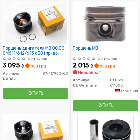
Поршень двигателя MB 88,00
Поршень MB
OM611/612/613 d30 (пр-во
NURAL)
0 отзывов
0 отзывов
3 095
2 015
₴
завтра
₴
завтра
Невозврат
Артикул:
87-117900-00
NURAL
Артикул:
01 0320
OE Germany
611000
Германия
КУПИТЬ
КУПИТЬ