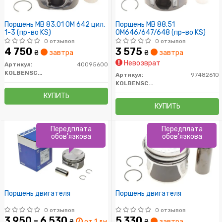
Поршень MB 83,01 OM 642 цил.
Поршень MB 88.51
1-3 (пр-во KS)
OM646/647/648 (пр-во KS)
0 отзывов
0 отзывов
4 750
3 575
₴
завтра
₴
завтра
Невозврат
Артикул:
40095600
KOLBENSCHMIDT
Артикул:
97482610
KOLBENSCHMIDT
КУПИТЬ
КУПИТЬ
Передплата
Передплата
обов'язкова
обов'язкова
Поршень двигателя
Поршень двигателя
0 отзывов
0 отзывов
3 950 - 6 530
5 330
₴
от 1 дн.
₴
завтра