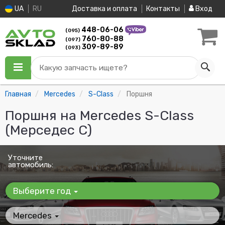
UA
RU
Доставка и оплата
Контакты
Вход
448-06-06
(095)
760-80-88
(097)
309-89-89
(093)
Какую запчасть ищете?
Главная
Mercedes
S-Class
Поршня
Поршня на Mercedes S-Class
(Мерседес С)
Уточните
автомобиль:
Выберите год
Mercedes