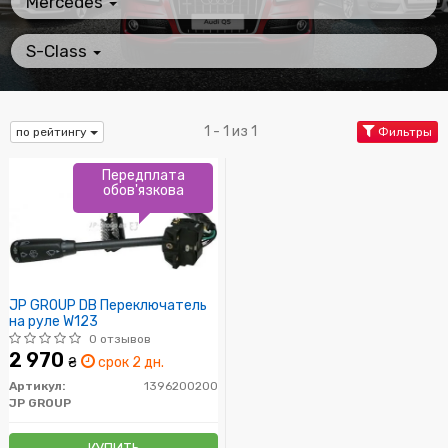
Mercedes
S-Class
1 - 1 из 1
по рейтингу
Фильтры
Передплата
обов'язкова
JP GROUP DB Переключатель
на руле W123
0 отзывов
2 970
₴
срок 2 дн.
Артикул:
1396200200
JP GROUP