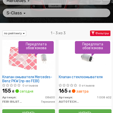
Mercedes
S-Class
1 - 3 из 3
по рейтингу
Фильтры
Передплата
Передплата
обов'язкова
обов'язкова
Клапан омывателя Mercedes-
Клапан стеклоомывателя
Benz PKW (пр-во FEBI)
0 отзывов
0 отзывов
155
165
₴
сегодня
₴
завтра
Артикул:
08600
Артикул:
1 008 602
FEBI BILSTEIN
Германия
AUTOTECHTEILE