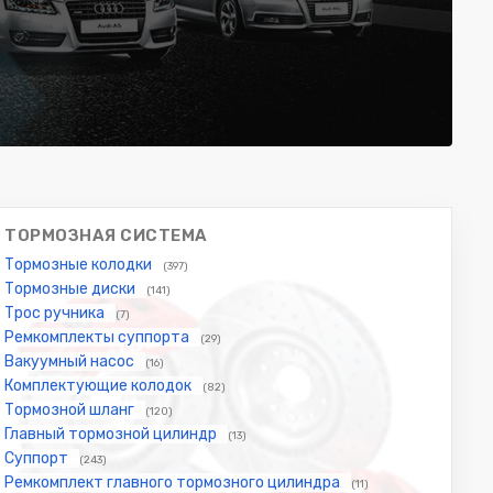
ТОРМОЗНАЯ СИСТЕМА
Тормозные колодки
(397)
Тормозные диски
(141)
Трос ручника
(7)
Ремкомплекты суппорта
(29)
Вакуумный насос
(16)
Комплектующие колодок
(82)
Тормозной шланг
(120)
Главный тормозной цилиндр
(13)
Суппорт
(243)
Ремкомплект главного тормозного цилиндра
(11)