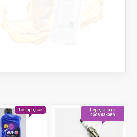
Топ продаж
Передплата
обов'язкова