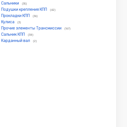
Сальники
(35)
Подушки крепления КПП
(42)
Прокладки КПП
(36)
Кулиса
(3)
Прочие элементы Трансмиссии
(167)
Сальник КПП
(38)
Карданный вал
(2)