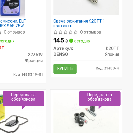
смиссии. ELF
Свеча зажигания K20TT 1
NFX SAE 75W
контактн.
1л)
0 отзывов
0 отзывов
145
егодня
₴
сегодня
ат
Артикул:
K20TT
DENSO
Япония
223519
Франция
КУПИТЬ
Код: 31458-4
Код: 1485349-51
Передплата
Передплата
обов'язкова
обов'язкова