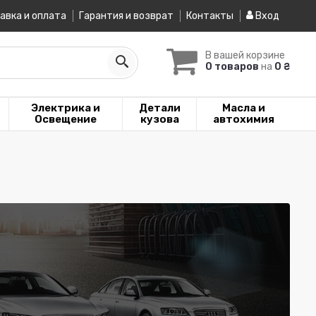
авка и оплата
Гарантия и возврат
Контакты
Вход
В вашей корзине
0 товаров
на
0 ₴
Электрика и
Детали
Масла и
Освещение
кузова
автохимия