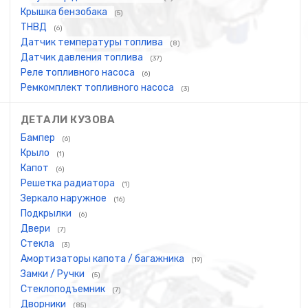
Крышка бензобака
(5)
ТНВД
(6)
Датчик температуры топлива
(8)
Датчик давления топлива
(37)
Реле топливного насоса
(6)
Ремкомплект топливного насоса
(3)
ДЕТАЛИ КУЗОВА
Бампер
(6)
Крыло
(1)
Капот
(6)
Решетка радиатора
(1)
Зеркало наружное
(16)
Подкрылки
(6)
Двери
(7)
Стекла
(3)
Амортизаторы капота / багажника
(19)
Замки / Ручки
(5)
Стеклоподъемник
(7)
Дворники
(85)