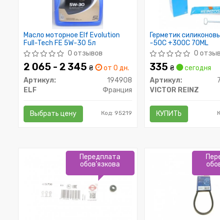
Масло моторное Elf Evolution
Герметик силиконов
Full-Tech FE 5W-30 5л
-50C +300C 70ML
0 отзывов
0 отзы
2 065 - 2 345
335
₴
от 0 дн.
₴
сегодня
Артикул:
194908
Артикул:
ELF
Франция
VICTOR REINZ
Выбрать цену
Код: 95219
КУПИТЬ
К
Передплата
Пер
обов'язкова
обо