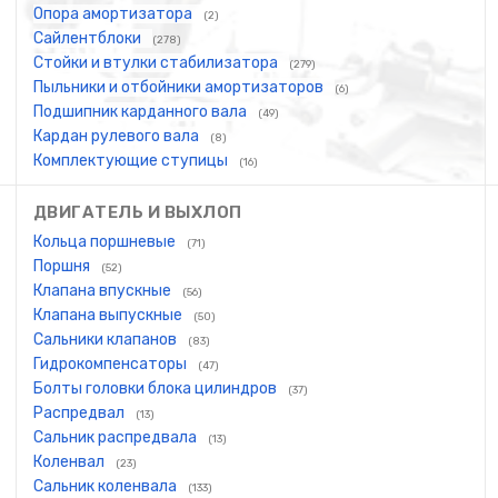
Опора амортизатора
(2)
Сайлентблоки
(278)
Стойки и втулки стабилизатора
(279)
Пыльники и отбойники амортизаторов
(6)
Подшипник карданного вала
(49)
Кардан рулевого вала
(8)
Комплектующие ступицы
(16)
ДВИГАТЕЛЬ И ВЫХЛОП
Кольца поршневые
(71)
Поршня
(52)
Клапана впускные
(56)
Клапана выпускные
(50)
Сальники клапанов
(83)
Гидрокомпенсаторы
(47)
Болты головки блока цилиндров
(37)
Распредвал
(13)
Сальник распредвала
(13)
Коленвал
(23)
Сальник коленвала
(133)