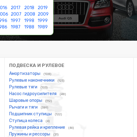
016
2017
2018
2019
2006
2007
2008
2009
996
1997
1998
1999
986
1987
1988
1989
ПОДВЕСКА И РУЛЕВОЕ
Амортизаторы
(108)
Рулевые наконечники
(123)
Рулевые тяги
(103)
Насос гидроусилителя
(48)
Шаровые опоры
(112)
Рычаги и тяги
(389)
Подшипник ступицы
(122)
Ступица колеса
(4)
Рулевая рейка и крепление
(46)
Пружины и рессоры
(21)