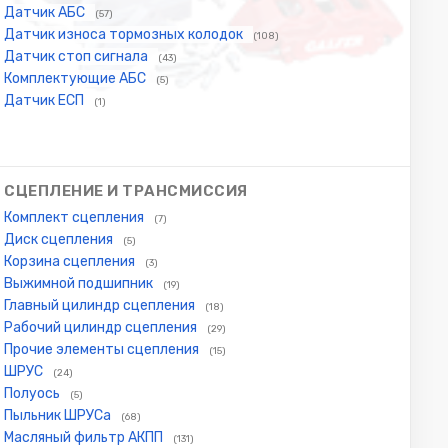
Датчик АБС
(57)
Датчик износа тормозных колодок
(108)
Датчик стоп сигнала
(43)
Комплектующие АБС
(5)
Датчик ЕСП
(1)
СЦЕПЛЕНИЕ И ТРАНСМИССИЯ
Комплект сцепления
(7)
Диск сцепления
(5)
Корзина сцепления
(3)
Выжимной подшипник
(19)
Главный цилиндр сцепления
(18)
Рабочий цилиндр сцепления
(29)
Прочие элементы сцепления
(15)
ШРУС
(24)
Полуось
(5)
Пыльник ШРУСа
(68)
Масляный фильтр АКПП
(131)