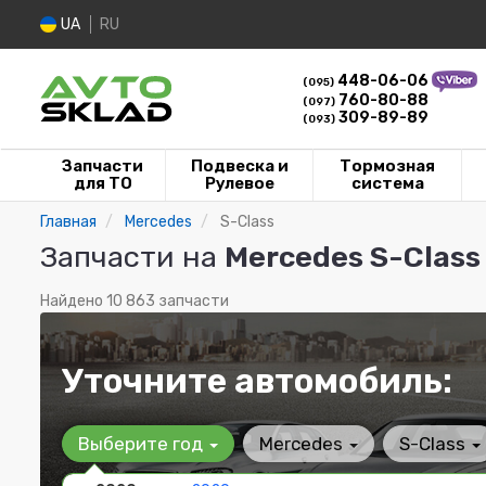
UA
RU
448-06-06
(095)
760-80-88
(097)
309-89-89
(093)
Запчасти
Подвеска и
Тормозная
для ТО
Рулевое
система
Главная
Mercedes
S-Class
Запчасти на
Mercedes S-Class
Найдено 10 863 запчасти
Уточните автомобиль:
Выберите год
Mercedes
S-Class