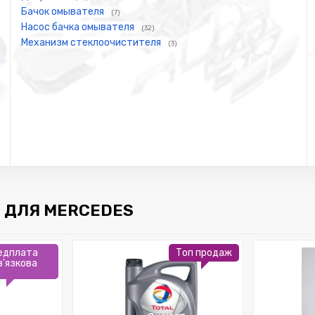
Бачок омывателя
(7)
Насос бачка омывателя
(32)
Механизм стеклоочистителя
(3)
 ДЛЯ MERCEDES
едплата
Топ продаж
в'язкова