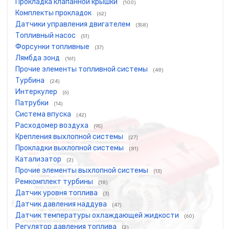
Прокладка клапанной крышки
(100)
Комплекты прокладок
(62)
Датчики управления двигателем
(358)
Топливный насос
(51)
Форсунки топливные
(37)
Лямбда зонд
(161)
Прочие элементы топливной системы
(48)
Турбина
(24)
Интеркулер
(6)
Патрубки
(14)
Система впуска
(42)
Расходомер воздуха
(95)
Крепления выхлопной системы
(27)
Прокладки выхлопной системы
(81)
Катализатор
(2)
Прочие элементы выхлопной системы
(13)
Ремкомплект турбины
(18)
Датчик уровня топлива
(3)
Датчик давления наддува
(47)
Датчик температуры охлаждающей жидкости
(60)
Регулятор давления топлива
(2)