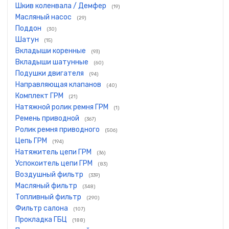
Шкив коленвала / Демфер
(19)
Масляный насос
(29)
Поддон
(30)
Шатун
(15)
Вкладыши коренные
(93)
Вкладыши шатунные
(60)
Подушки двигателя
(94)
Направляющая клапанов
(40)
Комплект ГРМ
(21)
Натяжной ролик ремня ГРМ
(1)
Ремень приводной
(367)
Ролик ремня приводного
(506)
Цепь ГРМ
(194)
Натяжитель цепи ГРМ
(36)
Успокоитель цепи ГРМ
(83)
Воздушный фильтр
(339)
Масляный фильтр
(348)
Топливный фильтр
(290)
Фильтр салона
(107)
Прокладка ГБЦ
(188)