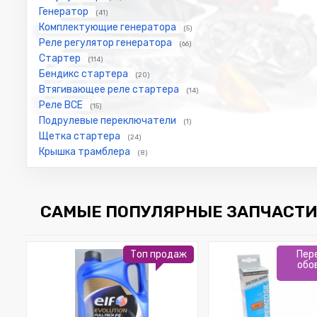
Генератор
(41)
Комплектующие генератора
(5)
Реле регулятор генератора
(66)
Стартер
(114)
Бендикс стартера
(20)
Втягивающее реле стартера
(14)
Реле ВСЕ
(15)
Подрулевые переключатели
(1)
Щетка стартера
(24)
Крышка трамблера
(8)
САМЫЕ ПОПУЛЯРНЫЕ ЗАПЧАСТИ
Топ продаж
Пер
обо