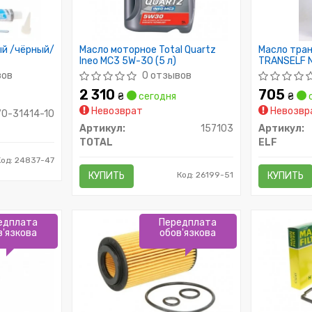
ый /чёрный/
Масло моторное Total Quartz
Масло тран
Ineo MC3 5W-30 (5 л)
TRANSELF 
(Канистра 
вов
0 отзывов
2 310
705
₴
сегодня
₴
с
Невозврат
Невозвр
70-31414-10
Артикул:
157103
Артикул:
TOTAL
ELF
од: 24837-47
КУПИТЬ
Код: 26199-51
КУПИТЬ
едплата
Передплата
в'язкова
обов'язкова