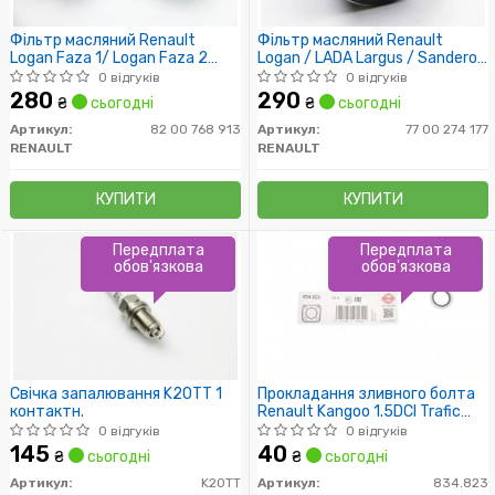
Фільтр масляний Renault
Фільтр масляний Renault
Logan Faza 1/ Logan Faza 2
Logan / LADA Largus / Sandero,
/Sandero / Duster /VAZ Largus
Duster (UFI)
0 відгуків
0 відгуків
280
290
₴
сьогодні
₴
сьогодні
Артикул:
82 00 768 913
Артикул:
77 00 274 177
RENAULT
RENAULT
КУПИТИ
КУПИТИ
Передплата
Передплата
обов'язкова
обов'язкова
Свічка запалювання K20TT 1
Прокладання зливного болта
контактн.
Renault Kangoo 1.5DCI Trafic
1.9Dci /16.7x24x1.5/
0 відгуків
0 відгуків
145
40
₴
сьогодні
₴
сьогодні
Артикул:
K20TT
Артикул:
834.823