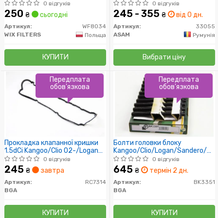
Filtron)
02-
0 відгуків
0 відгуків
250
245 - 355
₴
сьогодні
₴
від 0 дн.
Артикул:
WF8034
Артикул:
33055
WIX FILTERS
ASAM
Польща
Румунія
КУПИТИ
Вибрати ціну
Передплата
Передплата
обов'язкова
обов'язкова
Прокладка клапанної кришки
Болти головки блоку
1.5dCi Kangoo/Clio 02-/Logan
Kangoo/Clio/Logan/Sandero/Me
07-/Megane 03-
1.5dCi 01- (10 шт.)
0 відгуків
0 відгуків
245
645
₴
завтра
₴
термін 2 дн.
Артикул:
RC7314
Артикул:
BK3351
BGA
BGA
КУПИТИ
КУПИТИ