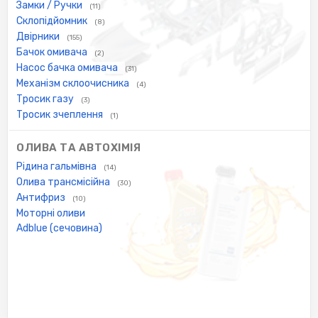
Замки / Ручки
(11)
Склопідйомник
(8)
Двірники
(155)
Бачок омивача
(2)
Насос бачка омивача
(31)
Механізм склоочисника
(4)
Тросик газу
(3)
Тросик зчеплення
(1)
ОЛИВА ТА АВТОХІМІЯ
Рідина гальмівна
(14)
Олива трансмісійна
(30)
Антифриз
(10)
Моторні оливи
Adblue (сечовина)