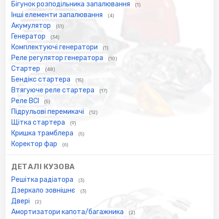
Бігунок розподільника запалювання
(1)
Інші елементи запалювання
(4)
Акумулятор
(51)
Генератор
(34)
Комплектуючі генератори
(1)
Реле регулятор генератора
(10)
Стартер
(48)
Бендікс стартера
(15)
Втягуюче реле стартера
(17)
Реле ВСІ
(5)
Підрульові перемикачі
(12)
Щітка стартера
(9)
Кришка трамблера
(5)
Коректор фар
(6)
ДЕТАЛІ КУЗОВА
Решітка радіатора
(3)
Дзеркало зовнішнє
(3)
Двері
(2)
Амортизатори капота/багажника
(2)