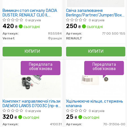
Вимикач стоп сигналу DACIA
Свіча запалювання
DUSTER; RENAULT CLIO II,
Berlingo/Partner/Jumper/Boxer/
LAGUNA II 1.0-3.0 09.98-
Kangoo 1.4/1.6
0 відгуків
0 відгуків
420
250
₴
сьогодні
₴
сьогодні
Артикул:
RS5584
Артикул:
77 00 500 155
Vernet
Франція
RENAULT
КУПИТИ
КУПИТИ
Передплата
Передплата
обов'язкова
обов'язкова
Комплект направляючої гільзи
Ущільнююче кільце, стержень
DAEWOO LANOS D7003C (пр-во
клапана
ERT)
0 відгуків
0 відгуків
320
25
₴
сьогодні
₴
сьогодні
Артикул:
410031
Артикул:
70-31306-00