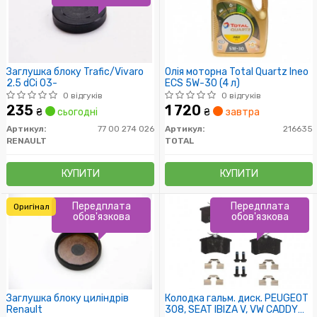
Заглушка блоку Trafic/Vivaro
Олія моторна Total Quartz Ineo
2.5 dCi 03-
ECS 5W-30 (4 л)
0 відгуків
0 відгуків
235
1 720
₴
сьогодні
₴
завтра
Артикул:
77 00 274 026
Артикул:
216635
RENAULT
TOTAL
КУПИТИ
КУПИТИ
Передплата
Передплата
Оригінал
обов'язкова
обов'язкова
Заглушка блоку циліндрів
Колодка гальм. диск. PEUGEOT
Renault
308, SEAT IBIZA V, VW CADDY