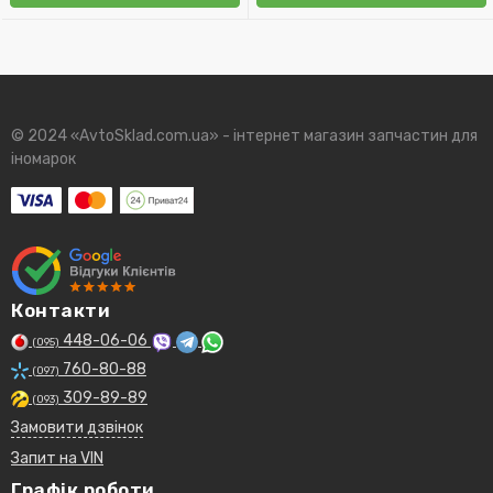
© 2024 «AvtoSklad.com.ua» - інтернет магазин запчастин для
іномарок
Контакти
448-06-06
(095)
760-80-88
(097)
309-89-89
(093)
Замовити дзвінок
Запит на VIN
Графік роботи