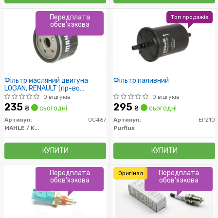
Передплата
Топ продажів
обов'язкова
Фільтр масляний двигуна
Фільтр паливний
LOGAN, RENAULT (пр-во
Knecht-Mahle)
0 відгуків
0 відгуків
235
295
₴
сьогодні
₴
сьогодні
Артикул:
OC467
Артикул:
EP210
MAHLE / KNECHT
Purflux
КУПИТИ
КУПИТИ
Передплата
Передплата
Оригінал
обов'язкова
обов'язкова