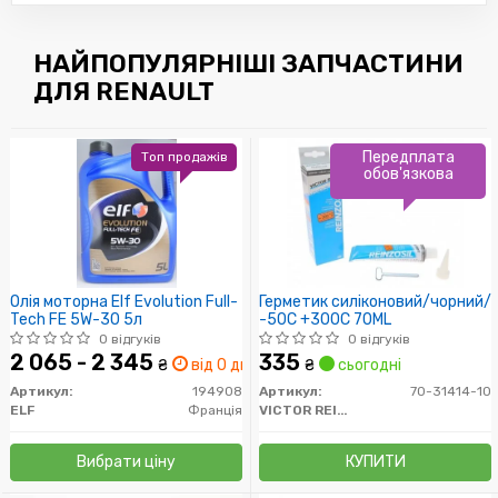
НАЙПОПУЛЯРНІШІ ЗАПЧАСТИНИ
ДЛЯ RENAULT
Передплата
Топ продажів
обов'язкова
Олія моторна Elf Evolution Full-
Герметик силіконовий/чорний/
Tech FE 5W-30 5л
-50C +300C 70ML
0 відгуків
0 відгуків
2 065 - 2 345
335
₴
від 0 дн.
₴
сьогодні
Артикул:
194908
Артикул:
70-31414-10
ELF
Франція
VICTOR REINZ
Вибрати ціну
КУПИТИ