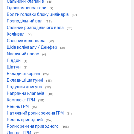
Сальники клапанів
(46)
Гідрокомпенсатори
(9)
Болти головки блоку циліндрів
(17)
Розподільний вал
(28)
Сальник розподільчого вала
(52)
Колінвал
(4)
Сальник коленвала
(79)
Шків колінвалу / Демфер
(28)
Масляний насос
(6)
Піддон
(1)
Шатун
(3)
Вкладиші корінні
(26)
Вкладиші шатунні
(45)
Подушки двигуна
(29)
Напрямна клапанів
(18)
Комплект ГРМ
(151)
Ремінь ГРМ
(16)
Натяжний ролик ременя ГРМ
(31)
Ремінь приводний
(152)
Ролик ременя приводного
(105)
Ланцюг ГРМ
(21)