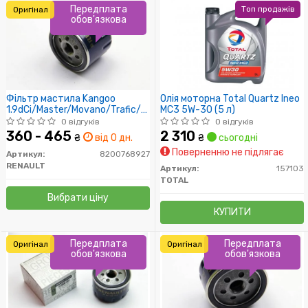
Передплата
Топ продажів
Оригінал
обов'язкова
Фільтр мастила Kangoo
Олія моторна Total Quartz Ineo
1.9dCi/Master/Movano/Trafic/Vivaro
MC3 5W-30 (5 л)
(високий))
0 відгуків
0 відгуків
360 - 465
2 310
₴
від 0 дн.
₴
сьогодні
Поверненню не підлягає
Артикул:
8200768927
RENAULT
Артикул:
157103
TOTAL
Вибрати ціну
КУПИТИ
Передплата
Передплата
Оригінал
Оригінал
обов'язкова
обов'язкова