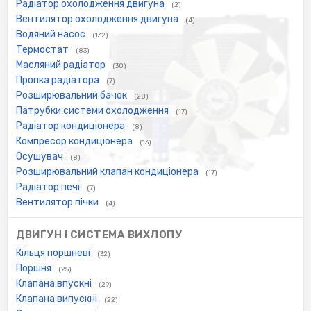
Радіатор охолодження двигуна
(2)
Вентилятор охолодження двигуна
(4)
Водяний насос
(132)
Термостат
(83)
Масляний радіатор
(30)
Пропка радіатора
(7)
Розширювальний бачок
(28)
Патрубки системи охолодження
(17)
Радіатор кондиціонера
(8)
Компресор кондиціонера
(13)
Осушувач
(8)
Розширювальний клапан кондиціонера
(17)
Радіатор печі
(7)
Вентилятор пічки
(4)
ДВИГУН І СИСТЕМА ВИХЛОПУ
Кільця поршневі
(32)
Поршня
(25)
Клапана впускні
(29)
Клапана випускні
(22)