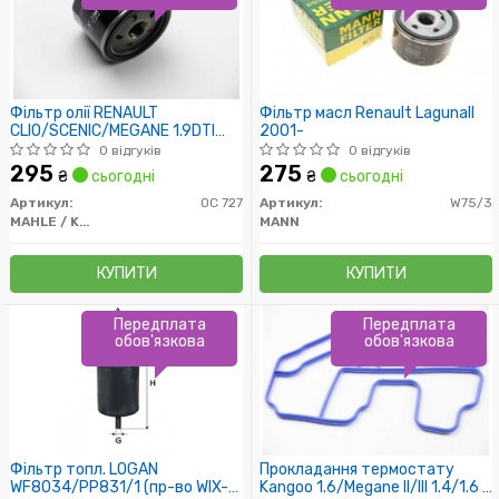
Фільтр олії RENAULT
Фільтр масл Renault LagunaII
CLIO/SCENIC/MEGANE 1.9DTI
2001-
3/97-8/03, 1.9DCi 4/04-
0 відгуків
0 відгуків
/H=64mm/
295
275
₴
сьогодні
₴
сьогодні
Артикул:
OC 727
Артикул:
W75/3
MAHLE / KNECHT
MANN
КУПИТИ
КУПИТИ
Передплата
Передплата
обов'язкова
обов'язкова
Фільтр топл. LOGAN
Прокладання термостату
WF8034/PP831/1 (пр-во WIX-
Kangoo 1.6/Megane II/III 1.4/1.6 i