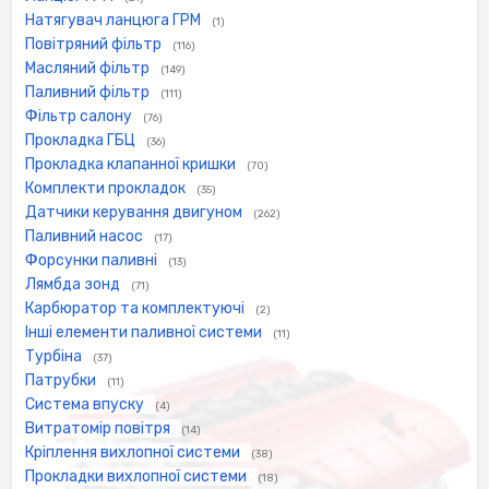
Натягувач ланцюга ГРМ
(1)
Повітряний фільтр
(116)
Масляний фільтр
(149)
Паливний фільтр
(111)
Фільтр салону
(76)
Прокладка ГБЦ
(36)
Прокладка клапанної кришки
(70)
Комплекти прокладок
(35)
Датчики керування двигуном
(262)
Паливний насос
(17)
Форсунки паливні
(13)
Лямбда зонд
(71)
Карбюратор та комплектуючі
(2)
Інші елементи паливної системи
(11)
Турбіна
(37)
Патрубки
(11)
Система впуску
(4)
Витратомір повітря
(14)
Кріплення вихлопної системи
(38)
Прокладки вихлопної системи
(18)