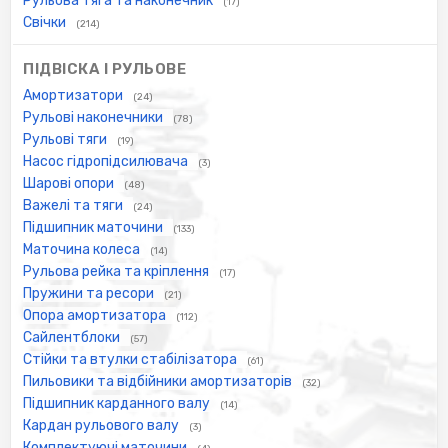
Рульова тяга та наконечник
(17)
Свічки
(214)
ПІДВІСКА І РУЛЬОВЕ
Амортизатори
(24)
Рульові наконечники
(78)
Рульові тяги
(19)
Насос гідропідсилювача
(3)
Шарові опори
(48)
Важелі та тяги
(24)
Підшипник маточини
(133)
Маточина колеса
(14)
Рульова рейка та кріплення
(17)
Пружини та ресори
(21)
Опора амортизатора
(112)
Сайлентблоки
(57)
Стійки та втулки стабілізатора
(61)
Пильовики та відбійники амортизаторів
(32)
Підшипник карданного валу
(14)
Кардан рульового валу
(3)
Комплектуючі маточини