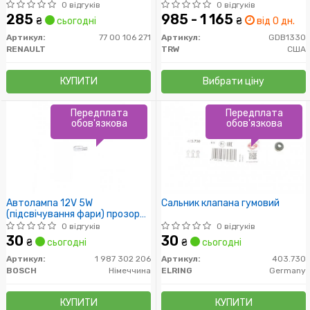
задн. (пр-во TRW)
0 відгуків
0 відгуків
285
985 - 1 165
₴
сьогодні
₴
від 0 дн.
Артикул:
77 00 106 271
Артикул:
GDB1330
RENAULT
TRW
США
КУПИТИ
Вибрати ціну
Передплата
Передплата
обов'язкова
обов'язкова
Автолампа 12V 5W
Сальник клапана гумовий
(підсвічування фари) прозора
Universal
0 відгуків
0 відгуків
30
30
₴
сьогодні
₴
сьогодні
Артикул:
1 987 302 206
Артикул:
403.730
BOSCH
Німеччина
ELRING
Germany
КУПИТИ
КУПИТИ