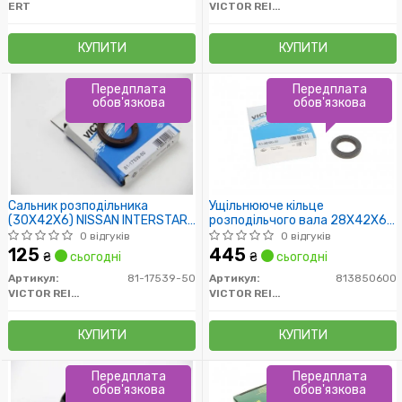
ERT
VICTOR REINZ
КУПИТИ
КУПИТИ
Передплата
Передплата
обов'язкова
обов'язкова
Сальник розподільника
Ущільнююче кільце
(30X42X6) NISSAN INTERSTAR,
розподільчого вала 28X42X6
KUBISTAR, PRIMASTAR
RENA
0 відгуків
0 відгуків
125
445
₴
сьогодні
₴
сьогодні
Артикул:
81-17539-50
Артикул:
813850600
VICTOR REINZ
VICTOR REINZ
КУПИТИ
КУПИТИ
Передплата
Передплата
обов'язкова
обов'язкова