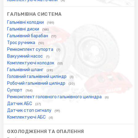
(4)
ГАЛЬМІВНА СИСТЕМА
Гальмівні колодки
(189)
Гальмівні диски
(165)
Гальмівний барабан
(17)
Трос ручника
(10)
Ремкомплект супорта
(7)
Вакуумний насос
(1)
Комплектуючі колодок
(53)
Гальмівний шланг
(28)
Головний гальмівний циліндр
(3)
Робочий гальмівний циліндр
(20)
Супорт
(164)
Ремкомплект головного гальмівного циліндра
(6)
Датчик АБС
(27)
Датчик стоп сигналу
(99)
Комплектуючі АБС
(4)
ОХОЛОДЖЕННЯ ТА ОПАЛЕННЯ