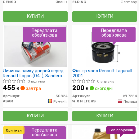
DENSO
Японія
ELRING
Germany
КУПИТИ
КУПИТИ
Передплата
Передплата
обов'язкова
обов'язкова
Личинка замку дверей перед
Фільтр масл Renault LagunaII
Renault Logan (04-), Sandero
2001-
(08-) i(лев, правий)) (30824)
0 відгуків
0 відгуків
Asam
455
200
₴
завтра
₴
сьогодні
Артикул:
30824
Артикул:
WL7254
ASAM
WIX FILTERS
Румунія
Польща
КУПИТИ
КУПИТИ
Передплата
Топ продажів
Оригінал
обов'язкова