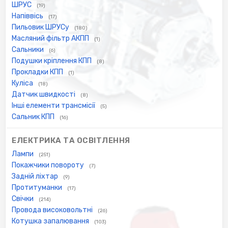
ШРУС
(19)
Напіввісь
(17)
Пильовик ШРУСу
(180)
Масляний фільтр АКПП
(1)
Сальники
(6)
Подушки кріплення КПП
(8)
Прокладки КПП
(1)
Куліса
(18)
Датчик швидкості
(8)
Інші елементи трансмісії
(5)
Сальник КПП
(16)
ЕЛЕКТРИКА ТА ОСВІТЛЕННЯ
Лампи
(251)
Покажчики повороту
(7)
Задній ліхтар
(9)
Протитуманки
(17)
Свічки
(214)
Провода високовольтні
(26)
Котушка запалювання
(103)