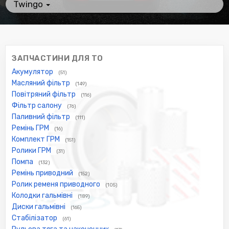
Twingo
ЗАПЧАСТИНИ ДЛЯ ТО
Акумулятор
(51)
Масляний фільтр
(149)
Повітряний фільтр
(116)
Фільтр салону
(76)
Паливний фільтр
(111)
Ремінь ГРМ
(16)
Комплект ГРМ
(151)
Ролики ГРМ
(31)
Помпа
(132)
Ремінь приводний
(152)
Ролик ременя приводного
(105)
Колодки гальмівні
(189)
Диски гальмівні
(165)
Стабілізатор
(61)