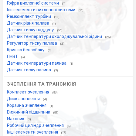
Гофра вихлопної системи
(1)
Інші елементи вихлопної системи
(16)
Ремкомплект турбіни
(12)
Датчик рівня палива
(1)
Датчик тиску наддуву
(56)
Датчик температури охолоджувальної рідини
(25)
Регулятор тиску палива
(2)
Кришка бензобаку
(3)
ПНВТ
(3)
Датчик температури палива
(1)
Датчик тиску палива
(3)
ЗЧЕПЛЕННЯ ТА ТРАНСМІСІЯ
Комплект зчеплення
(56)
Диск зчеплення
(4)
Корзина зчеплення
(1)
Вижимний підшипник
(51)
Маховик
(1)
Робочий циліндр зчеплення
(3)
Інші елементи зчеплення
(17)