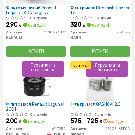
Фільтр масляний Renault
Фільтр масл Mitsubishi Lancer
Logan / LADA Largus /
1.5
Sandero, Duster (UFI)
MD135737/MD360935/MZ6900
0 відгуків
0 відгуків
MANN
290
320
₴
сьогодні
₴
сьогодні
Артикул:
77 00 274 177
Артикул:
W610/3
RENAULT
MANN
КУПИТИ
КУПИТИ
Передплата
Передплата
Оригінал
обов'язкова
обов'язкова
Фільтр масл Renault LagunaII
Фільтр масл QASHQAI 2,0
2001-
0 відгуків
0 відгуків
200
575 - 725
₴
сьогодні
₴
від 1 дн.
Артикул:
WL7254
Артикул:
15208-65F0A
WIX FILTERS
NISSAN
Польща