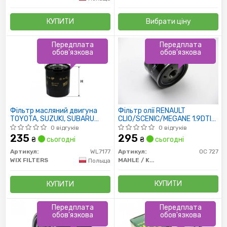
Вибрати ціну
КУПИТИ
Передплата
Передплата
обов'язкова
обов'язкова
Фільтр масляний двигуна
Фільтр олії RENAULT
TOYOTA, SUZUKI, SUBARU
CLIO/SCENIC/MEGANE 1.9DTI
WL7177/OP621 (пр-во WIX-
3/97-8/03, 1.9DCi 4/04-
0 відгуків
0 відгуків
Filtron)
/H=64mm/
235
295
₴
сьогодні
₴
сьогодні
Артикул:
WL7177
Артикул:
OC 727
WIX FILTERS
MAHLE / KNECHT
Польща
КУПИТИ
КУПИТИ
Передплата
Передплата
обов'язкова
обов'язкова