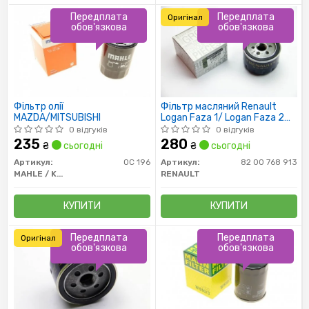
Передплата
Передплата
Оригінал
обов'язкова
обов'язкова
Фільтр олії
Фільтр масляний Renault
MAZDA/MITSUBISHI
Logan Faza 1/ Logan Faza 2
/Sandero / Duster /VAZ
0 відгуків
0 відгуків
Largus
235
280
₴
сьогодні
₴
сьогодні
Артикул:
OC 196
Артикул:
82 00 768 913
MAHLE / KNECHT
RENAULT
КУПИТИ
КУПИТИ
Передплата
Передплата
Оригінал
обов'язкова
обов'язкова