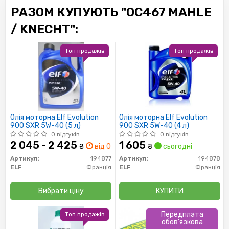
РАЗОМ КУПУЮТЬ "OC467 MAHLE
/ KNECHT":
Топ продажів
Топ продажів
Олія моторна Elf Evolution
Олія моторна Elf Evolution
900 SXR 5W-40 (5 л)
900 SXR 5W-40 (4 л)
0 відгуків
0 відгуків
2 045 - 2 425
1 605
₴
від 0 дн.
₴
сьогодні
Артикул:
194877
Артикул:
194878
ELF
Франція
ELF
Франція
Вибрати ціну
КУПИТИ
Передплата
Топ продажів
обов'язкова