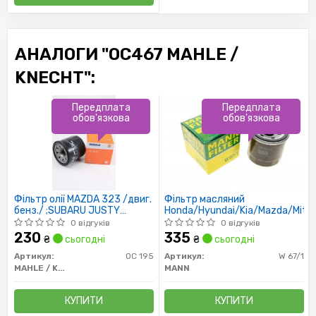
АНАЛОГИ "OC467 MAHLE /
KNECHT":
Передплата
Передплата
обов'язкова
обов'язкова
Фільтр олії MAZDA 323 /двиг.
Фільтр масляний
бенз./ ;SUBARU JUSTY
Honda/Hyundai/Kia/Mazda/Mitsu
H=65MM
0 відгуків
0 відгуків
230
335
₴
сьогодні
₴
сьогодні
Артикул:
OC 195
Артикул:
W 67/1
MAHLE / KNECHT
MANN
КУПИТИ
КУПИТИ