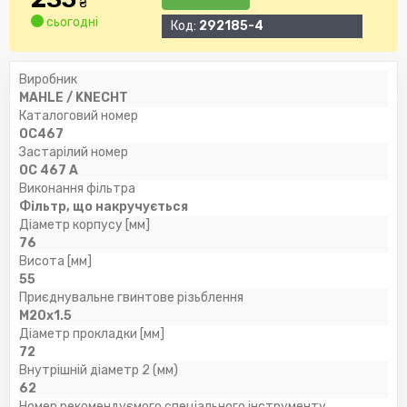
₴
сьогодні
Код:
292185-4
Виробник
MAHLE / KNECHT
Каталоговий номер
OC467
Застарілий номер
OC 467 A
Виконання фільтра
Фільтр, що накручується
Діаметр корпусу [мм]
76
Висота [мм]
55
Приєднувальне гвинтове різьблення
M20x1.5
Діаметр прокладки [мм]
72
Внутрішній діаметр 2 (мм)
62
Номер рекомендуємого спеціального інструменту