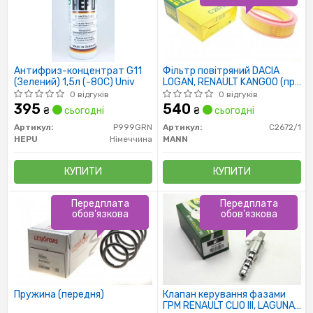
Антифриз-концентрат G11
Фільтр повітряний DACIA
(Зелений) 1,5л (-80C) Univ
LOGAN, RENAULT KANGOO (пр-
во MANN)
0 відгуків
0 відгуків
395
540
₴
сьогодні
₴
сьогодні
Артикул:
P999GRN
Артикул:
C2672/1
HEPU
Німеччина
MANN
КУПИТИ
КУПИТИ
Передплата
Передплата
обов'язкова
обов'язкова
Пружина (передня)
Клапан керування фазами
ГРМ RENAULT CLIO III, LAGUNA