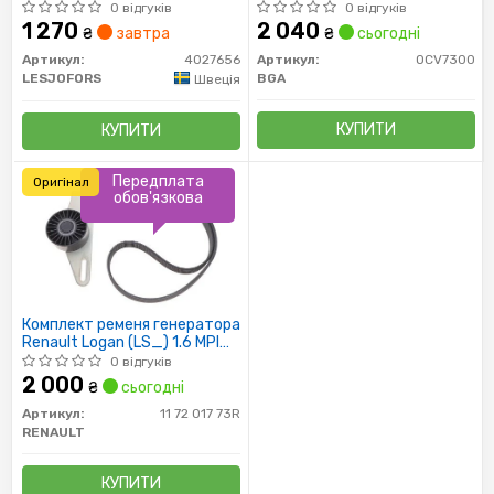
II/III, MEGANE II/III 1.6/1.6i 01-
0 відгуків
0 відгуків
1 270
2 040
₴
завтра
₴
сьогодні
Артикул:
4027656
Артикул:
OCV7300
LESJOFORS
BGA
Швеція
КУПИТИ
КУПИТИ
Передплата
Оригінал
обов'язкова
Комплект ременя генератора
Renault Logan (LS_) 1.6 MPI
(5PK1110)
0 відгуків
2 000
₴
сьогодні
Артикул:
11 72 017 73R
RENAULT
КУПИТИ