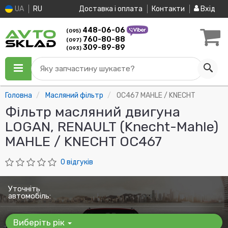
UA
RU
Доставка і оплата
Контакти
Вхід
448-06-06
(095)
760-80-88
(097)
309-89-89
(093)
Яку запчастину шукаєте?
Головна
Масляний фільтр
OC467 MAHLE / KNECHT
Фільтр масляний двигуна
LOGAN, RENAULT (Knecht-Mahle)
MAHLE / KNECHT OC467
0 відгуків
Уточніть
автомобіль:
Виберіть рік