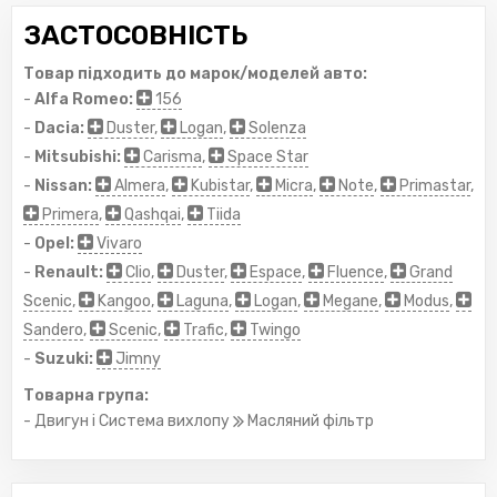
ЗАСТОСОВНІСТЬ
Товар підходить до марок/моделей авто:
-
Alfa Romeo:
156
-
Dacia:
Duster
,
Logan
,
Solenza
-
Mitsubishi:
Carisma
,
Space Star
-
Nissan:
Almera
,
Kubistar
,
Micra
,
Note
,
Primastar
,
Primera
,
Qashqai
,
Tiida
-
Opel:
Vivaro
-
Renault:
Clio
,
Duster
,
Espace
,
Fluence
,
Grand
Scenic
,
Kangoo
,
Laguna
,
Logan
,
Megane
,
Modus
,
Sandero
,
Scenic
,
Trafic
,
Twingo
-
Suzuki:
Jimny
Товарна група:
- Двигун і Система вихлопу
Масляний фільтр