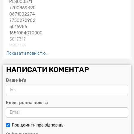
MLS000571
7700869390
8671002274
7750272902
5016956
1651084CT0000
5017317
M851139
2178
Показати повністю...
7700873583
MLS000802
НАПИСАТИ КОМЕНТАР
5016715
7700744879
Ваше ім'я
2092
7700737991
1651084CTO
1520800QAB
Електронна пошта
2165
8671014020
110991
Повідомити про відповідь
7700749326
9110718