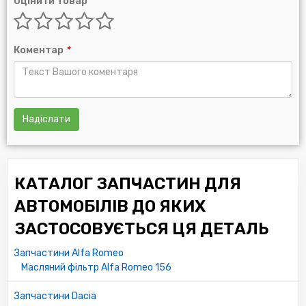
Оцінити товар
09110718
15208BN700
5029228
Коментар
*
1651084CT0
5029227
FS0714302
5029226
7700871919
Надіслати
8671002648
4403019
8200867976
7700856099
КАТАЛОГ ЗАПЧАСТИН ДЛЯ
M852065
1520800Q0H
АВТОМОБІЛІВ ДО ЯКИХ
93156562
ЗАСТОСОВУЄТЬСЯ ЦЯ ДЕТАЛЬ
990009900C309
8200033468
Запчастини Alfa Romeo
25026209
Масляний фільтр Alfa Romeo 156
M883804
5013388
Запчастини Dacia
AM1514302