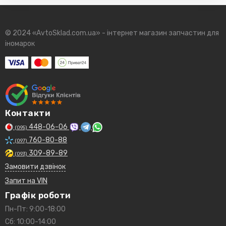
1650184CT0
5017319
7702144083
© 2024 «AvtoSklad.com.ua» - інтернет магазин запчастин для
1520800QAC
іномарок
MLS000462A
7700727478
E37A6714B1A
8933004195
5027151
6439354
7700727401
Контакти
7700734957
448-06-06
(095)
7700272982
760-80-88
1109P1
(097)
7700274177
309-89-89
(093)
8200768913
Замовити дзвінок
7700734945
Запит на VIN
7700272903
7700728148
Графік роботи
5013389
Пн-Пт: 9:00-18:00
A800X6714AA
Сб: 10:00-14:00
4402718