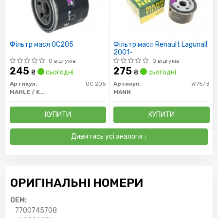
Фільтр масл OC205
Фільтр масл Renault LagunaII
2001-
0 відгуків
0 відгуків
245
275
₴
сьогодні
₴
сьогодні
Артикул:
OC 205
Артикул:
W75/3
MAHLE / KNECHT
MANN
КУПИТИ
КУПИТИ
Дивитись усі аналоги ↓
ОРИГІНАЛЬНІ НОМЕРИ
OEM:
7700745708