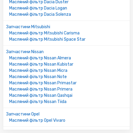
Масляний фільтр Dacia Duster
7700727479
Масляний фільтр Dacia Logan
7700727492
Масляний фільтр Dacia Solenza
7701349752
5016714
Запчастини Mitsubishi
2159
Масляний фільтр Mitsubishi Carisma
7700107905
Масляний фільтр Mitsubishi Space Star
7700110796
7700730077
Запчастини Nissan
7700272523
Масляний фільтр Nissan Almera
2056
Масляний фільтр Nissan Kubistar
7700855853
Масляний фільтр Nissan Micra
7700728310
Масляний фільтр Nissan Note
5016785
Масляний фільтр Nissan Primastar
8200513035
Масляний фільтр Nissan Primera
6001543357
Масляний фільтр Nissan Qashqai
7701349725
Масляний фільтр Nissan Tiida
99000990OC309
7700727480
Запчастини Opel
9111019
Масляний фільтр Opel Vivaro
1520800Q0F
1109L4