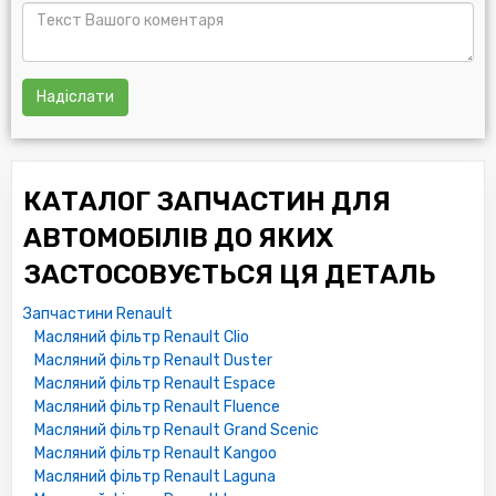
1651084CT0
5029227
FS0714302
5029226
Надіслати
7700871919
8671002648
4403019
8200867976
КАТАЛОГ ЗАПЧАСТИН ДЛЯ
7700856099
M852065
АВТОМОБІЛІВ ДО ЯКИХ
1520800Q0H
ЗАСТОСОВУЄТЬСЯ ЦЯ ДЕТАЛЬ
93156562
990009900C309
Запчастини Renault
8200033468
Масляний фільтр Renault Clio
25026209
Масляний фільтр Renault Duster
M883804
Масляний фільтр Renault Espace
5013388
Масляний фільтр Renault Fluence
AM1514302
Масляний фільтр Renault Grand Scenic
7700727479
Масляний фільтр Renault Kangoo
7700727492
Масляний фільтр Renault Laguna
7701349752