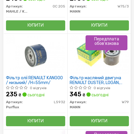
Артикул:
OC 205
Артикул:
W75/3
MAHLE / KNECHT
MANN
КУПИТИ
КУПИТИ
Передплата
обов'язкова
Фільтр олії RENAULT KANGOO
Фільтр масляний двигуна
/ низький/ /H=55mm/
RENAULT DUSTER, LOGAN,
SCENIC I, II, III 1.5 DCI 10- (пр-во
0 відгуків
0 відгуків
MANN)
235
345
₴
сьогодні
₴
сьогодні
Артикул:
LS932
Артикул:
W79
Purflux
MANN
КУПИТИ
КУПИТИ