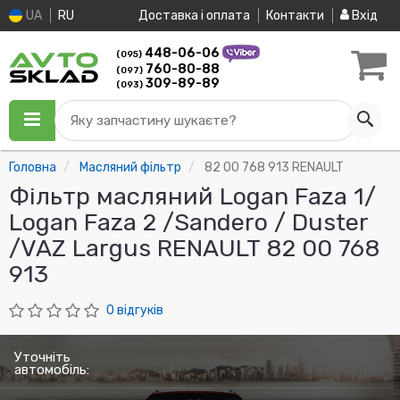
UA
RU
Доставка і оплата
Контакти
Вхід
448-06-06
(095)
760-80-88
(097)
309-89-89
(093)
Яку запчастину шукаєте?
Головна
Масляний фільтр
82 00 768 913 RENAULT
Фільтр масляний Logan Faza 1/
Logan Faza 2 /Sandero / Duster
/VAZ Largus RENAULT 82 00 768
913
0 відгуків
Уточніть
автомобіль: