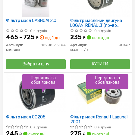
Фільтр масл QASHQAI 2,0
Фільтр масляний двигуна
LOGAN, RENAULT (пр-во
Knecht-Mahle)
0 відгуків
0 відгуків
465 - 725
235
₴
від 1 дн.
₴
сьогодні
Артикул:
15208-65F0A
Артикул:
OC467
NISSAN
MAHLE / KNECHT
Вибрати ціну
КУПИТИ
Передплата
Передплата
обов'язкова
обов'язкова
Фільтр масл OC205
Фільтр масл Renault LagunaII
2001-
0 відгуків
0 відгуків
245
275
₴
сьогодні
₴
сьогодні