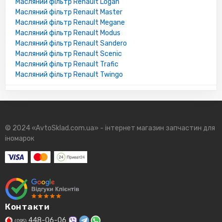
Масляний фільтр Renault Logan
5016714
Масляний фільтр Renault Master
2159
Масляний фільтр Renault Megane
7700107905
Масляний фільтр Renault Modus
7700110796
Масляний фільтр Renault Sandero
7700730077
Масляний фільтр Renault Scenic
7700272523
Масляний фільтр Renault Trafic
2056
Масляний фільтр Renault Twingo
7700855853
7700728310
5016785
8200513035
6001543357
© 2024 «AvtoSklad.com.ua» - інтернет магазин запчастин для
7701349725
іномарок
99000990OC309
7700727480
9111019
1520800Q0F
1109L4
1650184CT0
5017319
Контакти
7702144083
448-06-06
(095)