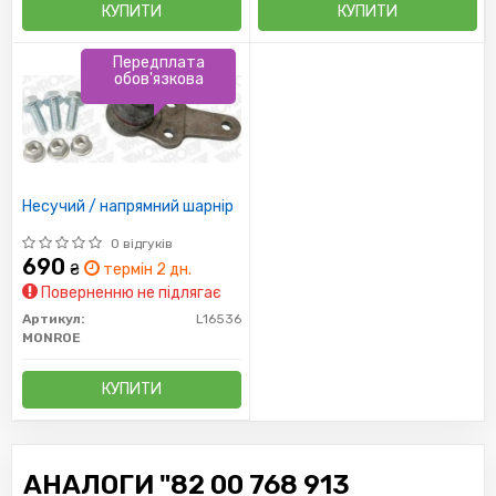
КУПИТИ
КУПИТИ
Передплата
обов'язкова
Несучий / напрямний шарнір
0 відгуків
690
₴
термін 2 дн.
Поверненню не підлягає
Артикул:
L16536
MONROE
КУПИТИ
АНАЛОГИ "82 00 768 913