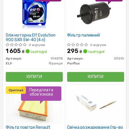
Олія моторна Elf Evolution
Фільтр паливний
900 SXR 5W-40 (4 л)
0 відгуків
0 відгуків
1 605
295
₴
сьогодні
₴
сьогодні
Артикул:
194878
Артикул:
EP210
ELF
Франція
Purflux
КУПИТИ
КУПИТИ
Передплата
Оригінал
обов'язкова
Фільтр повітря Renault
Свічка розжарювання (пр-во