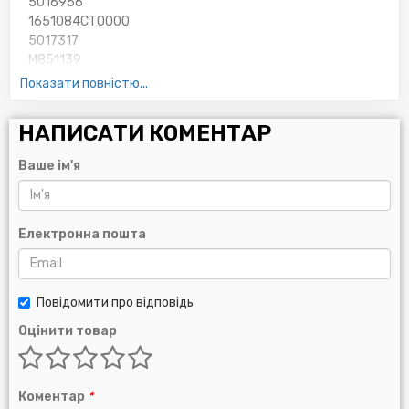
5016956
1651084CT0000
5017317
M851139
2178
Показати повністю...
7700873583
MLS000802
НАПИСАТИ КОМЕНТАР
5016715
7700744879
Ваше ім'я
2092
7700737991
1651084CTO
1520800QAB
Електронна пошта
2165
8671014020
110991
Повідомити про відповідь
7700749326
9110718
Оцінити товар
AFL59
09110718
15208BN700
Коментар
*
5029228