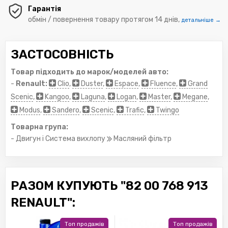
Гарантія
обмін / повернення товару протягом 14 днів,
детальніше →
ЗАСТОСОВНІСТЬ
Товар підходить до марок/моделей авто:
-
Renault:
Clio
,
Duster
,
Espace
,
Fluence
,
Grand
Scenic
,
Kangoo
,
Laguna
,
Logan
,
Master
,
Megane
,
Modus
,
Sandero
,
Scenic
,
Trafic
,
Twingo
Товарна група:
- Двигун і Система вихлопу
Масляний фільтр
РАЗОМ КУПУЮТЬ "82 00 768 913
RENAULT":
Топ продажів
Топ продажів