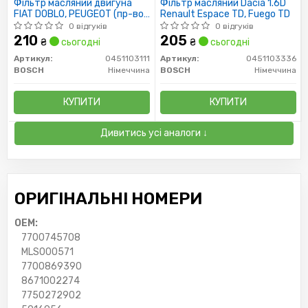
Фільтр масляний двигуна
Фільтр масляний Dacia 1.6D
FIAT DOBLO, PEUGEOT (пр-во
Renault Espace TD, Fuego TD
Bosch)
0 відгуків
0 відгуків
210
205
₴
сьогодні
₴
сьогодні
Артикул:
0451103111
Артикул:
0451103336
BOSCH
Німеччина
BOSCH
Німеччина
КУПИТИ
КУПИТИ
Дивитись усі аналоги ↓
ОРИГІНАЛЬНІ НОМЕРИ
OEM:
7700745708
MLS000571
7700869390
8671002274
7750272902