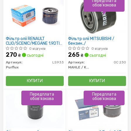
Передплата
обов'язкова
Фільтр олії RENAULT
Фільтр олії MITSUBISHI /
CLIO/SCENIC/MEGANE 1.9DTI
бензин../
3/97-8/03, 1.9DCi 4/04-
0 відгуків
0 відгуків
270
265
₴
сьогодні
₴
сьогодні
Артикул:
LS933
Артикул:
OC 230
Purflux
MAHLE / KNECHT
КУПИТИ
КУПИТИ
Передплата
Передплата
обов'язкова
обов'язкова