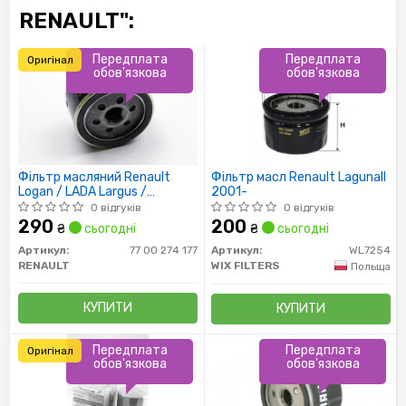
RENAULT":
Передплата
Передплата
Оригінал
обов'язкова
обов'язкова
Фільтр масляний Renault
Фільтр масл Renault LagunaII
Logan / LADA Largus /
2001-
Sandero, Duster (UFI)
0 відгуків
0 відгуків
290
200
₴
сьогодні
₴
сьогодні
Артикул:
77 00 274 177
Артикул:
WL7254
RENAULT
WIX FILTERS
Польща
КУПИТИ
КУПИТИ
Передплата
Передплата
Оригінал
обов'язкова
обов'язкова