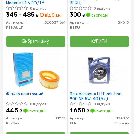
Megane II 1.5 DCi/1.6
BERU)
0 відгуків
0 відгуків
345 - 485
300
₴
від 0 дн.
₴
сьогодні
Артикул:
8200371661
Артикул:
GN018
RENAULT
BERU
Вибрати ціну
КУПИТИ
Фільтр повітряний
Олія моторна Elf Evolution
900 NF 5W-40 (5 л)
0 відгуків
0 відгуків
445
1 650
₴
сьогодні
₴
сьогодні
Артикул:
A1278
Артикул:
194872
Purflux
ELF
Франція