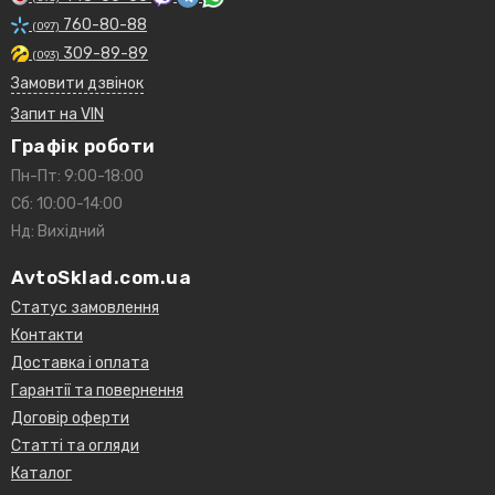
1520800QAC
760-80-88
MLS000462A
(097)
7700727478
309-89-89
(093)
E37A6714B1A
Замовити дзвінок
8933004195
Запит на VIN
5027151
6439354
Графік роботи
7700727401
Пн-Пт: 9:00-18:00
7700734957
Сб: 10:00-14:00
7700272982
Нд: Вихідний
1109P1
7700274177
AvtoSklad.com.ua
7700734945
8200768913
Статус замовлення
7700272903
Контакти
7700728148
Доставка і оплата
5013389
Гарантії та повернення
A800X6714AA
Договір оферти
4402718
93198598
Статті та огляди
MLS000602
Каталог
8671095015