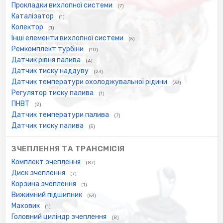
Прокладки вихлопної системи
(7)
Каталізатор
(1)
Колектор
(1)
Інші елементи вихлопної системи
(5)
Ремкомплект турбіни
(10)
Датчик рівня палива
(4)
Датчик тиску наддуву
(23)
Датчик температури охолоджувальної рідини
(33)
Регулятор тиску палива
(1)
ПНВТ
(2)
Датчик температури палива
(7)
Датчик тиску палива
(5)
ЗЧЕПЛЕННЯ ТА ТРАНСМІСІЯ
Комплект зчеплення
(87)
Диск зчеплення
(7)
Корзина зчеплення
(1)
Вижимний підшипник
(53)
Маховик
(1)
Головний циліндр зчеплення
(8)