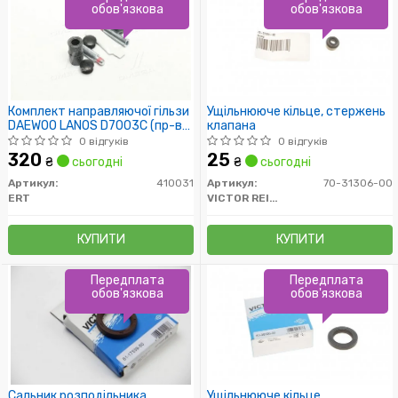
обов'язкова
обов'язкова
Комплект направляючої гільзи
Ущільнююче кільце, стержень
DAEWOO LANOS D7003C (пр-во
клапана
ERT)
0 відгуків
0 відгуків
320
25
₴
сьогодні
₴
сьогодні
Артикул:
410031
Артикул:
70-31306-00
ERT
VICTOR REINZ
КУПИТИ
КУПИТИ
Передплата
Передплата
обов'язкова
обов'язкова
Сальник розподільника
Ущільнююче кільце