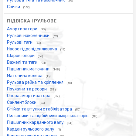
Рульова тяга та наконечник
(36)
Свічки
(139)
ПІДВІСКА І РУЛЬОВЕ
Амортизатори
(93)
Рульові наконечники
(69)
Рульові тяги
(53)
Насос гідропідсилювача
(15)
Шарові опори
(36)
Важелі та тяги
(94)
Підшипник маточини
(148)
Маточина колеса
(13)
Рульова рейка та кріплення
(36)
Пружини та ресори
(38)
Опора амортизатора
(82)
Сайлентблоки
(53)
Стійки та втулки стабілізатора
(56)
Пильовики та відбійники амортизаторів
(18)
Підшипник карданного валу
(14)
Кардан рульового валу
(1)
Комплектуючі маточини