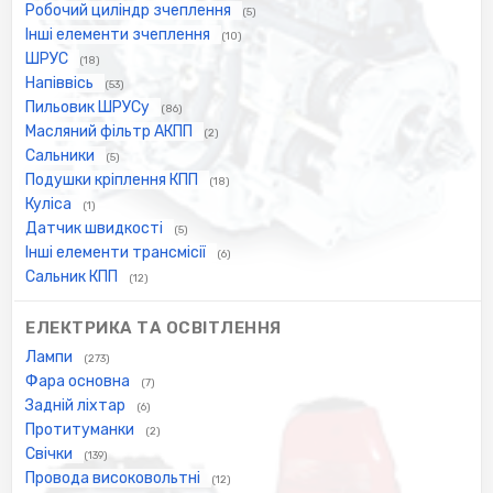
Робочий циліндр зчеплення
(5)
Інші елементи зчеплення
(10)
ШРУС
(18)
Напіввісь
(53)
Пильовик ШРУСу
(86)
Масляний фільтр АКПП
(2)
Сальники
(5)
Подушки кріплення КПП
(18)
Куліса
(1)
Датчик швидкості
(5)
Інші елементи трансмісії
(6)
Сальник КПП
(12)
ЕЛЕКТРИКА ТА ОСВІТЛЕННЯ
Лампи
(273)
Фара основна
(7)
Задній ліхтар
(6)
Протитуманки
(2)
Свічки
(139)
Провода високовольтні
(12)