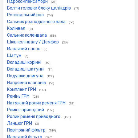
Гідрокомпенсатори
(21)
Болти головки блоку циліндрів
(17)
Розподільний вал
(24)
Сальник розподільчого вала
(36)
Колінвал
(8)
Сальник коленвала
(58)
Шків колінвалу / Демфер
(26)
Масляний насос
(5)
Шатун
(3)
Вкладиші корінні
(30)
Вкладиші шатунні
(51)
Подушки двигуна
(122)
Напрямна клапанів
(16)
Комплект ГРМ
(177)
Ремінь ГРМ
(28)
Натяжний ролик ременя ГРМ
(52)
Ремінь приводний
(146)
Ролик ременя приводного
(150)
Ланцюг ГРМ
(3)
Повітряний фільтр
(189)
Масляний фільтр
(126)