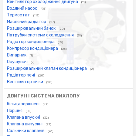
Вентилятор охолодження двигуна
(11)
Водяний насос
(98)
Термостат
(113)
Масляний радіатор
(27)
Розширювальний бачок
(20)
Патрубки системи охолодження
(31)
Радіатор кондиціонера
(39)
Компресор кондиціонера
(26)
Випарник
(1)
Осушувач
(7)
Розширювальний клапан кондиціонера
(2)
Радіатор печі
(20)
Вентилятор пічки
(20)
ДВИГУН І СИСТЕМА ВИХЛОПУ
Кільця поршневі
(42)
Поршня
(50)
Клапана впускні
(32)
Клапана випускні
(27)
Сальники клапанів
(46)