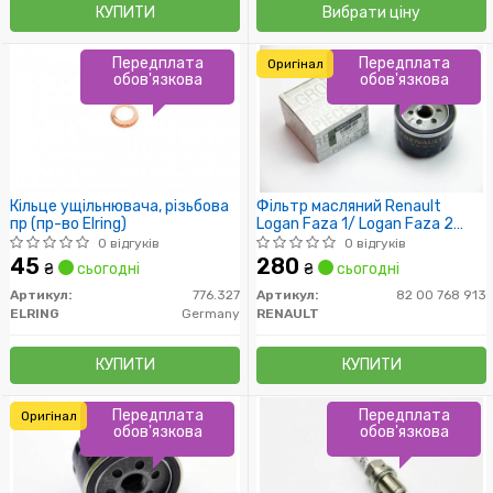
КУПИТИ
Вибрати ціну
Передплата
Передплата
Оригінал
обов'язкова
обов'язкова
Кільце ущільнювача, різьбова
Фільтр масляний Renault
пр (пр-во Elring)
Logan Faza 1/ Logan Faza 2
/Sandero / Duster /VAZ Largus
0 відгуків
0 відгуків
45
280
₴
сьогодні
₴
сьогодні
Артикул:
776.327
Артикул:
82 00 768 913
ELRING
Germany
RENAULT
КУПИТИ
КУПИТИ
Передплата
Передплата
Оригінал
обов'язкова
обов'язкова