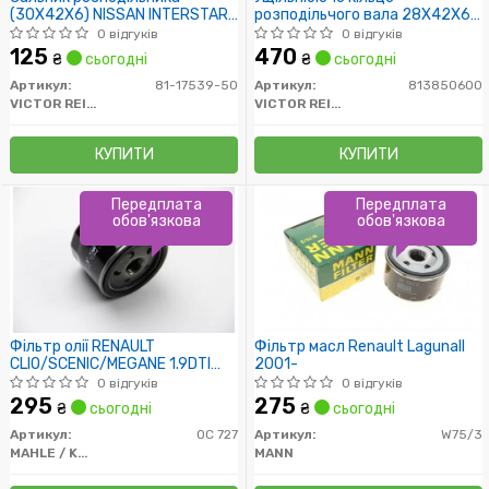
(30X42X6) NISSAN INTERSTAR,
розподільчого вала 28X42X6
KUBISTAR, PRIMASTAR
RENA
0 відгуків
0 відгуків
125
470
₴
сьогодні
₴
сьогодні
Артикул:
81-17539-50
Артикул:
813850600
VICTOR REINZ
VICTOR REINZ
КУПИТИ
КУПИТИ
Передплата
Передплата
обов'язкова
обов'язкова
Фільтр олії RENAULT
Фільтр масл Renault LagunaII
CLIO/SCENIC/MEGANE 1.9DTI
2001-
3/97-8/03, 1.9DCi 4/04-
0 відгуків
0 відгуків
/H=64mm/
295
275
₴
сьогодні
₴
сьогодні
Артикул:
OC 727
Артикул:
W75/3
MAHLE / KNECHT
MANN