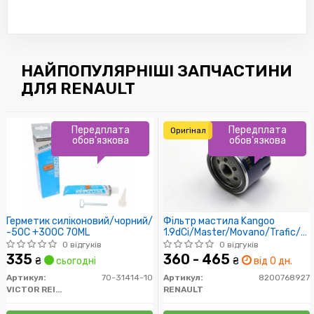
НАЙПОПУЛЯРНІШІ ЗАПЧАСТИНИ
ДЛЯ RENAULT
Передплата
Передплата
Оригінал
обов'язкова
обов'язкова
Герметик силіконовий/чорний/
Фільтр мастила Kangoo
-50C +300C 70ML
1.9dCi/Master/Movano/Trafic/Vi
(високий))
0 відгуків
0 відгуків
335
360 - 465
₴
сьогодні
₴
від 0 дн.
Артикул:
70-31414-10
Артикул:
8200768927
VICTOR REINZ
RENAULT