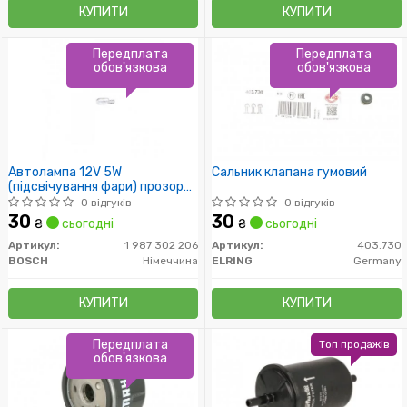
КУПИТИ
КУПИТИ
Передплата
Передплата
обов'язкова
обов'язкова
Автолампа 12V 5W
Сальник клапана гумовий
(підсвічування фари) прозора
Universal
0 відгуків
0 відгуків
30
30
₴
сьогодні
₴
сьогодні
Артикул:
1 987 302 206
Артикул:
403.730
BOSCH
Німеччина
ELRING
Germany
КУПИТИ
КУПИТИ
Передплата
Топ продажів
обов'язкова