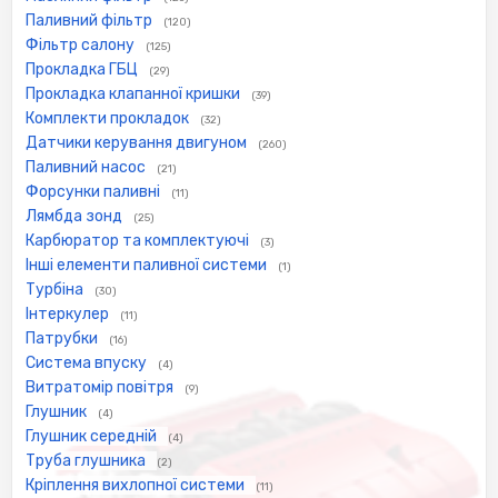
Паливний фільтр
(120)
Фільтр салону
(125)
Прокладка ГБЦ
(29)
Прокладка клапанної кришки
(39)
Комплекти прокладок
(32)
Датчики керування двигуном
(260)
Паливний насос
(21)
Форсунки паливні
(11)
Лямбда зонд
(25)
Карбюратор та комплектуючі
(3)
Інші елементи паливної системи
(1)
Турбіна
(30)
Інтеркулер
(11)
Патрубки
(16)
Система впуску
(4)
Витратомір повітря
(9)
Глушник
(4)
Глушник середній
(4)
Труба глушника
(2)
Кріплення вихлопної системи
(11)