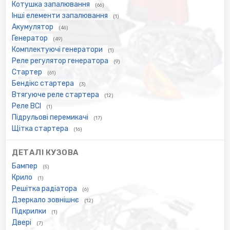
Котушка запалювання
(66)
Інші елементи запалювання
(1)
Акумулятор
(46)
Генератор
(49)
Комплектуючі генератори
(1)
Реле регулятор генератора
(9)
Стартер
(61)
Бендікс стартера
(3)
Втягуюче реле стартера
(12)
Реле ВСІ
(1)
Підрульові перемикачі
(17)
Щітка стартера
(16)
ДЕТАЛІ КУЗОВА
Бампер
(5)
Крило
(1)
Решітка радіатора
(6)
Дзеркало зовнішнє
(12)
Підкрилки
(1)
Двері
(7)