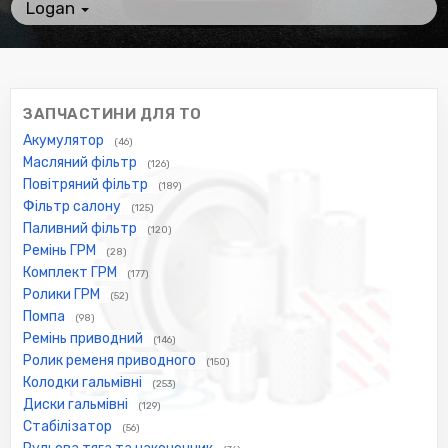
Logan
ЗАПЧАСТИНИ ДЛЯ ТО
Акумулятор
(46)
Масляний фільтр
(126)
Повітряний фільтр
(189)
Фільтр салону
(125)
Паливний фільтр
(120)
Ремінь ГРМ
(28)
Комплект ГРМ
(177)
Ролики ГРМ
(52)
Помпа
(98)
Ремінь приводний
(146)
Ролик ременя приводного
(150)
Колодки гальмівні
(253)
Диски гальмівні
(129)
Стабілізатор
(56)