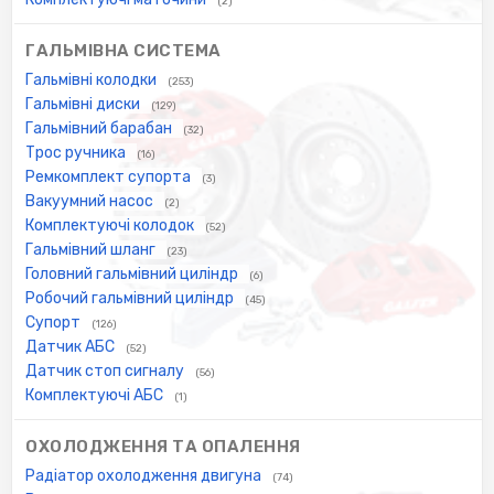
(2)
ГАЛЬМІВНА СИСТЕМА
Гальмівні колодки
(253)
Гальмівні диски
(129)
Гальмівний барабан
(32)
Трос ручника
(16)
Ремкомплект супорта
(3)
Вакуумний насос
(2)
Комплектуючі колодок
(52)
Гальмівний шланг
(23)
Головний гальмівний циліндр
(6)
Робочий гальмівний циліндр
(45)
Супорт
(126)
Датчик АБС
(52)
Датчик стоп сигналу
(56)
Комплектуючі АБС
(1)
ОХОЛОДЖЕННЯ ТА ОПАЛЕННЯ
Радіатор охолодження двигуна
(74)