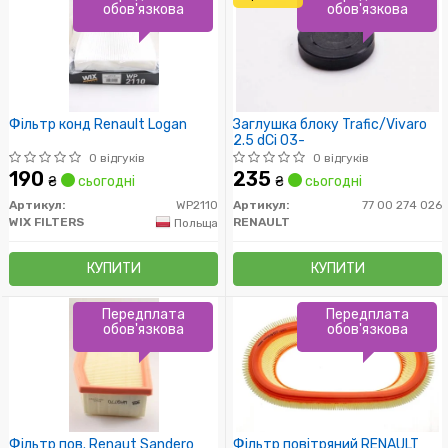
обов'язкова
обов'язкова
Фільтр конд Renault Logan
Заглушка блоку Trafic/Vivaro
2.5 dCi 03-
0 відгуків
0 відгуків
190
235
₴
сьогодні
₴
сьогодні
Артикул:
WP2110
Артикул:
77 00 274 026
WIX FILTERS
RENAULT
Польща
КУПИТИ
КУПИТИ
Передплата
Передплата
обов'язкова
обов'язкова
Фільтр пов. Renaut Sandero
Фільтр повітряний RENAULT