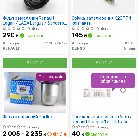
Фільтр масляний Renault
Свічка запалювання K20TT 1
Logan / LADA Largus / Sandero,
контактн.
Duster (UFI)
0 відгуків
0 відгуків
290
145
₴
сьогодні
₴
сьогодні
Артикул:
77 00 274 177
Артикул:
K20TT
RENAULT
DENSO
Японія
КУПИТИ
КУПИТИ
Передплата
Топ продажів
обов'язкова
Фільтр паливний Purflux
Прокладання зливного болта
Renault Kangoo 1.5DCI Trafic
1.9Dci /16.7x24x1.5/
0 відгуків
0 відгуків
2 005 - 2 235
40
₴
від 0 дн.
₴
сьогодні