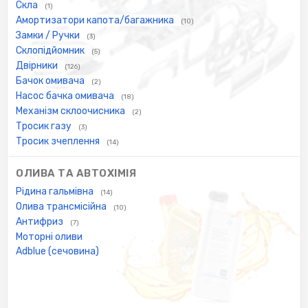
Скла
(1)
Амортизатори капота/багажника
(10)
Замки / Ручки
(3)
Склопідйомник
(5)
Двірники
(126)
Бачок омивача
(2)
Насос бачка омивача
(18)
Механізм склоочисника
(2)
Тросик газу
(3)
Тросик зчеплення
(14)
ОЛИВА ТА АВТОХІМІЯ
Рідина гальмівна
(14)
Олива трансмісійна
(10)
Антифриз
(7)
Моторні оливи
Adblue (сечовина)