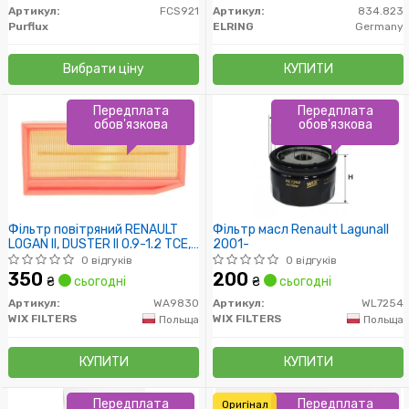
Артикул:
FCS921
Артикул:
834.823
Purflux
ELRING
Germany
Вибрати ціну
КУПИТИ
Передплата
Передплата
обов'язкова
обов'язкова
Фільтр повітряний RENAULT
Фільтр масл Renault LagunaII
LOGAN II, DUSTER II 0.9-1.2 TCE,
2001-
1.5 DCI 13- (пр-во WIX-FILTERS)
0 відгуків
0 відгуків
350
200
₴
сьогодні
₴
сьогодні
Артикул:
WA9830
Артикул:
WL7254
WIX FILTERS
WIX FILTERS
Польща
Польща
КУПИТИ
КУПИТИ
Передплата
Передплата
Оригінал