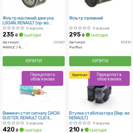
Фільтр масляний двигуна
Фільтр паливний
LOGAN, RENAULT (пр-во
Knecht-Mahle)
0 відгуків
0 відгуків
235
295
₴
сьогодні
₴
сьогодні
Артикул:
OC467
Артикул:
EP210
MAHLE / KNECHT
Purflux
КУПИТИ
КУПИТИ
Передплата
Передплата
Оригінал
обов'язкова
обов'язкова
Вимикач стоп сигналу DACIA
Втулка стабілізатора (Вир-во
DUSTER; RENAULT CLIO II,
RENAULT)
LAGUNA II 1.0-3.0 09.98-
0 відгуків
0 відгуків
420
210
₴
сьогодні
₴
сьогодні