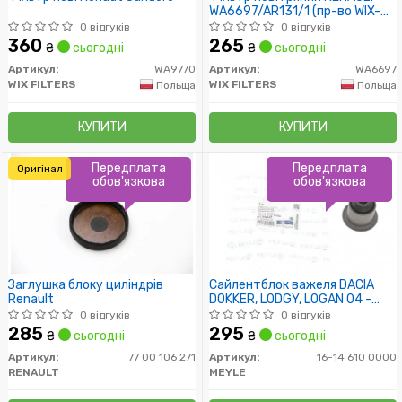
WA6697/AR131/1 (пр-во WIX-
Filtron UA)
0 відгуків
0 відгуків
360
265
₴
сьогодні
₴
сьогодні
Артикул:
WA9770
Артикул:
WA6697
WIX FILTERS
WIX FILTERS
Польща
Польща
КУПИТИ
КУПИТИ
Передплата
Передплата
Оригінал
обов'язкова
обов'язкова
Заглушка блоку циліндрів
Сайлентблок важеля DACIA
Renault
DOKKER, LODGY, LOGAN 04 -
перед. міст низ (Пр-во MEYLE)
0 відгуків
0 відгуків
285
295
₴
сьогодні
₴
сьогодні
Артикул:
77 00 106 271
Артикул:
16-14 610 0000
RENAULT
MEYLE