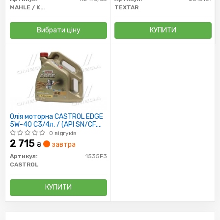
MAHLE / KNECHT
TEXTAR
Вибрати ціну
КУПИТИ
Олія моторна CASTROL EDGE
5W-40 C3/4л. / (API SN/CF,
ACEA C3, MB 229.31, BMW LL-
0 відгуків
04)
2 715
₴
завтра
Артикул:
1535F3
CASTROL
КУПИТИ