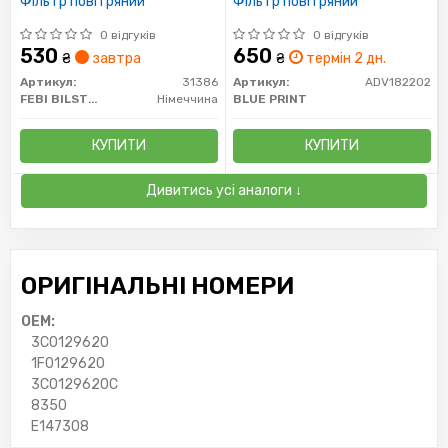
Фільтр повітряний
Фільтр повітряний
0 відгуків
0 відгуків
530
650
₴
завтра
₴
термін 2 дн.
Артикул:
31386
Артикул:
ADV182202
FEBI BILSTEIN
Німеччина
BLUE PRINT
КУПИТИ
КУПИТИ
Дивитись усі аналоги ↓
ОРИГІНАЛЬНІ НОМЕРИ
OEM:
3C0129620
1F0129620
3C0129620C
8350
E147308