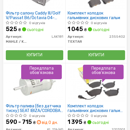
Фільтр салону Caddy III/Golf
Комплект колодок
V/Passat B6/Octavia 04-
гальмівних дискових гальм
(вугільний)
0 відгуків
0 відгуків
525
1 045
₴
сьогодні
₴
сьогодні
Артикул:
LAK181
Артикул:
2355402
MAHLE / KNECHT
TEXTAR
КУПИТИ
КУПИТИ
Передплата
Передплата
обов'язкова
обов'язкова
Фільтр палива (без датчика
Комплект колодок
тиску) SEAT IBIZA/CORDOBA;
гальмівних дискових гальм
SKODA FABIA; VW POLO 1.2-2.0
(4шт)
0 відгуків
0 відгуків
590 - 715
1 395
₴
від 0 дн.
₴
сьогодні
Артикул:
KL 176/6D
Артикул:
2313101