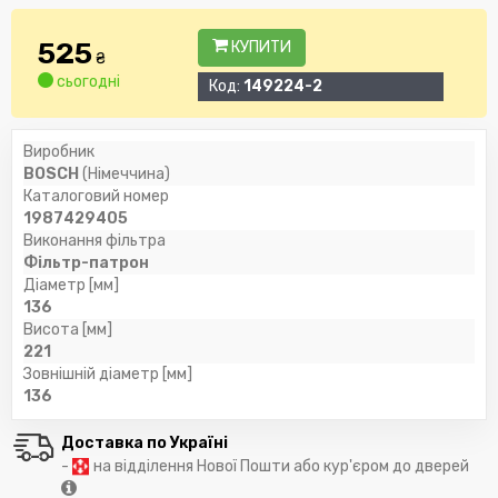
525
КУПИТИ
₴
сьогодні
Код:
149224-2
Виробник
BOSCH
(Німеччина)
Каталоговий номер
1987429405
Виконання фільтра
Фільтр-патрон
Діаметр [мм]
136
Висота [мм]
221
Зовнішній діаметр [мм]
136
Доставка по Україні
-
на відділення Нової Пошти або кур'єром до дверей