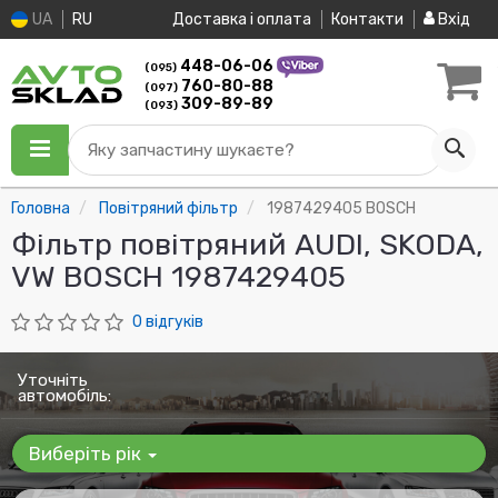
UA
RU
Доставка і оплата
Контакти
Вхід
448-06-06
(095)
760-80-88
(097)
309-89-89
(093)
Яку запчастину шукаєте?
Головна
Повітряний фільтр
1987429405 BOSCH
Фільтр повітряний AUDI, SKODA,
VW BOSCH 1987429405
0 відгуків
Уточніть
автомобіль:
Виберіть рік