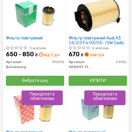
Фільтр повітряний
Фільтр повітряний Audi A3
1.6/2.0 Fsi 03/03- /VW Caddy
2.0Sdi /Golf V 1.6/2.0 Fsi
0 відгуків
0 відгуків
03/03-
650 - 850
670
₴
від 0 дн.
₴
завтра
Артикул:
B12812
Артикул:
E482L
Borsehung
HENGST FILTER
Вибрати ціну
КУПИТИ
Передплата
Передплата
обов'язкова
обов'язкова