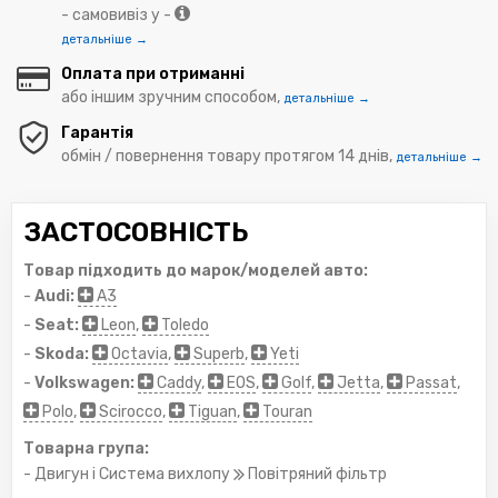
- самовивіз у -
детальніше →
Оплата при отриманні
або іншим зручним способом,
детальніше →
Гарантія
обмін / повернення товару протягом 14 днів,
детальніше →
ЗАСТОСОВНІСТЬ
Товар підходить до марок/моделей авто:
-
Audi:
A3
-
Seat:
Leon
,
Toledo
-
Skoda:
Octavia
,
Superb
,
Yeti
-
Volkswagen:
Caddy
,
EOS
,
Golf
,
Jetta
,
Passat
,
Polo
,
Scirocco
,
Tiguan
,
Touran
Товарна група:
- Двигун і Система вихлопу
Повітряний фільтр