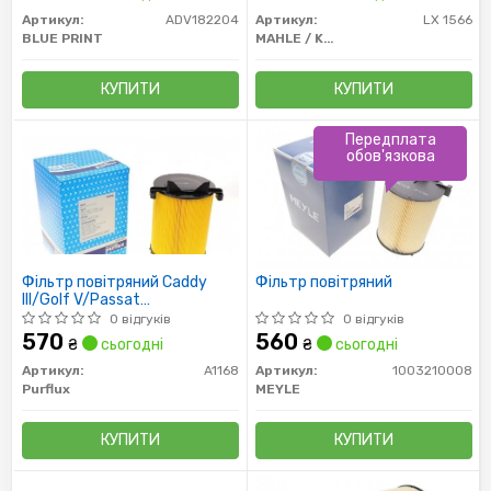
Артикул:
ADV182204
Артикул:
LX 1566
BLUE PRINT
MAHLE / KNECHT
КУПИТИ
КУПИТИ
Передплата
обов'язкова
Фільтр повітряний Caddy
Фільтр повітряний
III/Golf V/Passat
B6/Octavia2.0SDI/1.6i
0 відгуків
0 відгуків
570
560
₴
сьогодні
₴
сьогодні
Артикул:
A1168
Артикул:
1003210008
Purflux
MEYLE
КУПИТИ
КУПИТИ