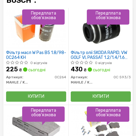
BOSCH":
Передплата
Передплата
обов'язкова
обов'язкова
Фільтр масл W Pas B5 1.8/98-
Фільтр олії SKODA RAPID; VW
OC264 KH
GOLF VI, PASSAT 1.2/1.4/1.6
2010-
0 відгуків
0 відгуків
225
430
₴
сьогодні
₴
сьогодні
Артикул:
OC264
Артикул:
OC 593/3
MAHLE / KNECHT
MAHLE / KNECHT
КУПИТИ
КУПИТИ
Передплата
Передплата
обов'язкова
обов'язкова