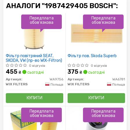
АНАЛОГИ "1987429405 BOSCH":
Передплата
Передплата
обов'язкова
обов'язкова
Фільтр повітряний SEAT,
Фільтр пов. Skoda Superb
SKODA, VW (пр-во WIX-Filtron)
0 відгуків
0 відгуків
455
375
₴
сьогодні
₴
сьогодні
Артикул:
WA9756
Артикул:
WA6781
WIX FILTERS
WIX FILTERS
Польща
Польща
КУПИТИ
КУПИТИ
Передплата
Передплата
обов'язкова
обов'язкова