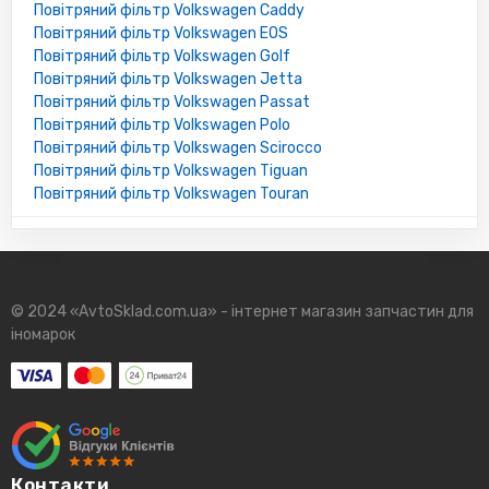
Повітряний фільтр Volkswagen Caddy
Повітряний фільтр Volkswagen EOS
Повітряний фільтр Volkswagen Golf
Повітряний фільтр Volkswagen Jetta
Повітряний фільтр Volkswagen Passat
Повітряний фільтр Volkswagen Polo
Повітряний фільтр Volkswagen Scirocco
Повітряний фільтр Volkswagen Tiguan
Повітряний фільтр Volkswagen Touran
© 2024 «AvtoSklad.com.ua» - інтернет магазин запчастин для
іномарок
Контакти