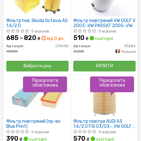
Фільтр пов. Skoda Octavia A5
Фільтр повітряний VW GOLF V
1.6/2.0
2003-,VW PASSAT 2005-,VW
TOURAN 2003 (70283) Asam
0 відгуків
0 відгуків
685 - 820
510
₴
від 0 дн.
₴
сьогодні
Артикул:
C14130
Артикул:
70283
MANN
ASAM
Румунія
Вибрати ціну
КУПИТИ
Передплата
Передплата
обов'язкова
обов'язкова
Фільтр повітряний (пр-во
Фільтр повітря AUDI A3
Blue Print)
1.6/2.0 FSI 03/03-; VW GOLF V
1.6/2.0 FSI 03/03-
0 відгуків
0 відгуків
390
570
₴
сьогодні
₴
сьогодні