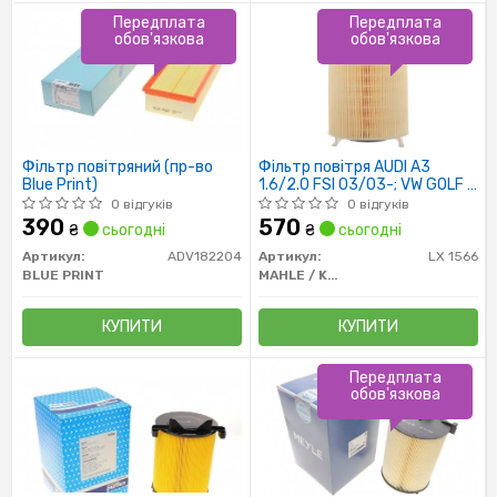
Передплата
Передплата
обов'язкова
обов'язкова
Фільтр повітряний (пр-во
Фільтр повітря AUDI A3
Blue Print)
1.6/2.0 FSI 03/03-; VW GOLF V
1.6/2.0 FSI 03/03-
0 відгуків
0 відгуків
390
570
₴
сьогодні
₴
сьогодні
Артикул:
ADV182204
Артикул:
LX 1566
BLUE PRINT
MAHLE / KNECHT
КУПИТИ
КУПИТИ
Передплата
обов'язкова