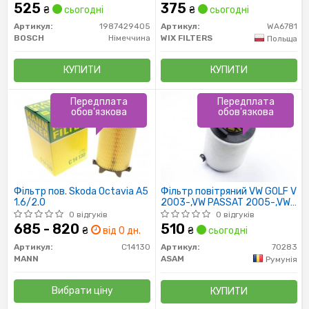
525
375
₴
сьогодні
₴
сьогодні
Артикул:
1987429405
Артикул:
WA6781
BOSCH
Німеччина
WIX FILTERS
Польща
КУПИТИ
КУПИТИ
Передплата
Передплата
обов'язкова
обов'язкова
Фільтр пов. Skoda Octavia A5
Фільтр повітряний VW GOLF V
1.6/2.0
2003-,VW PASSAT 2005-,VW
TOURAN 2003 (70283) Asam
0 відгуків
0 відгуків
685 - 820
510
₴
від 0 дн.
₴
сьогодні
Артикул:
C14130
Артикул:
70283
MANN
ASAM
Румунія
Вибрати ціну
КУПИТИ