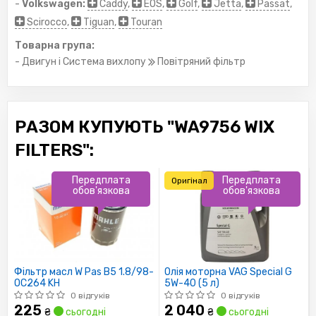
-
Volkswagen:
Caddy
,
EOS
,
Golf
,
Jetta
,
Passat
,
Scirocco
,
Tiguan
,
Touran
Товарна група:
- Двигун і Система вихлопу
Повітряний фільтр
РАЗОМ КУПУЮТЬ "WA9756 WIX
FILTERS":
Передплата
Передплата
Оригінал
обов'язкова
обов'язкова
Фільтр масл W Pas B5 1.8/98-
Олія моторна VAG Special G
OC264 KH
5W-40 (5 л)
0 відгуків
0 відгуків
225
2 040
₴
сьогодні
₴
сьогодні