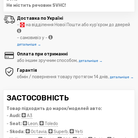
Не містить речовин SVHC!
Доставка по Україні
-
на відділення Нової Пошти або кур'єром до дверей
- самовивіз у -
детальніше →
Оплата при отриманні
або іншим зручним способом,
детальніше →
Гарантія
обмін / повернення товару протягом 14 днів,
детальніше →
ЗАСТОСОВНІСТЬ
Товар підходить до марок/моделей авто:
-
Audi:
A3
-
Seat:
Leon
,
Toledo
-
Skoda:
Octavia
,
Superb
,
Yeti