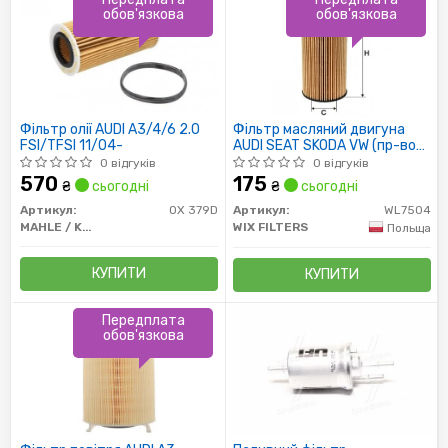
обов'язкова
обов'язкова
Фільтр олії AUDI A3/4/6 2.0
Фільтр масляний двигуна
FSI/TFSI 11/04-
AUDI SEAT SKODA VW (пр-во
WIX-Filtron)
0 відгуків
0 відгуків
570
175
₴
сьогодні
₴
сьогодні
Артикул:
OX 379D
Артикул:
WL7504
MAHLE / KNECHT
WIX FILTERS
Польща
КУПИТИ
КУПИТИ
Передплата
обов'язкова