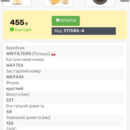
455
КУПИТИ
₴
сьогодні
Код:
317586-4
Виробник
WIX FILTERS
(Польща)
Каталоговий номер
WA9756
Застарілий номер
WA9445
Форма
круглий
Висота [мм]
221
Внутрішній діаметр
68
Зовнішній діаметр [мм]
136
SVHC