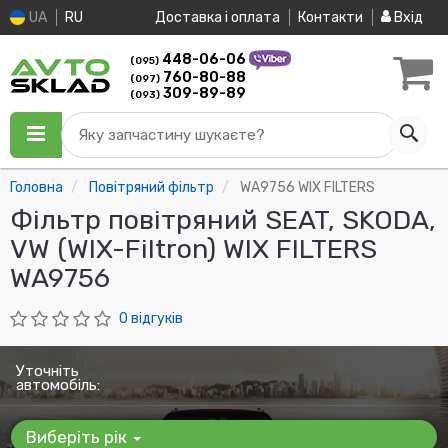
UA
RU
Доставка і оплата
Контакти
Вхід
448-06-06
(095)
760-80-88
(097)
309-89-89
(093)
Яку запчастину шукаєте?
Головна
Повітряний фільтр
WA9756 WIX FILTERS
Фільтр повітряний SEAT, SKODA,
VW (WIX-Filtron) WIX FILTERS
WA9756
0 відгуків
Уточніть
автомобіль:
Виберіть рік