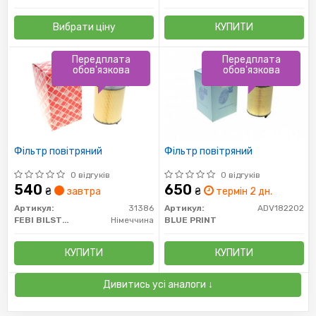
Вибрати ціну
КУПИТИ
Передплата
Передплата
обов'язкова
обов'язкова
Фільтр повітряний
Фільтр повітряний
0 відгуків
0 відгуків
540
650
₴
завтра
₴
термін 2 дн.
Артикул:
31386
Артикул:
ADV182202
FEBI BILSTEIN
Німеччина
BLUE PRINT
КУПИТИ
КУПИТИ
Дивитись усі аналоги ↓