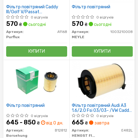
Фільтр повітряний Caddy
Фільтр повітряний
III/Golf V/Passat
B6/Octavia2.0SDI/1.6i
0 відгуків
0 відгуків
570
570
₴
сьогодні
₴
сьогодні
Артикул:
A1168
Артикул:
1003210008
Purflux
MEYLE
КУПИТИ
КУПИТИ
Фільтр повітряний
Фільтр повітряний Audi A3
1.6/2.0 Fsi 03/03- /VW Caddy
2.0Sdi /Golf V 1.6/2.0 Fsi
0 відгуків
0 відгуків
03/03-
645 - 850
665
₴
від 0 дн.
₴
завтра
Артикул:
B12812
Артикул:
E482L
Borsehung
HENGST FILTER