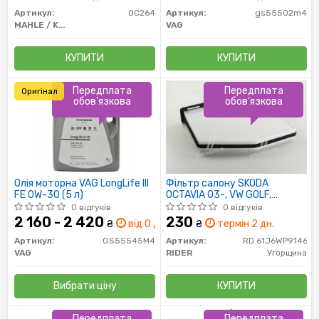
Артикул:
OC264
Артикул:
gs55502m4
MAHLE / KNECHT
VAG
КУПИТИ
КУПИТИ
Передплата
Передплата
Оригінал
обов'язкова
обов'язкова
Олія моторна VAG LongLife III
Фільтр салону SKODA
FE 0W-30 (5 л)
OCTAVIA 03-, VW GOLF,
PASSAT (RIDER)
0 відгуків
0 відгуків
2 160 - 2 420
230
₴
від 0 дн.
₴
термін 2 дн.
Артикул:
GS55545M4
Артикул:
RD.61J6WP9146
VAG
RIDER
Угорщина
Вибрати ціну
КУПИТИ
Передплата
Передплата