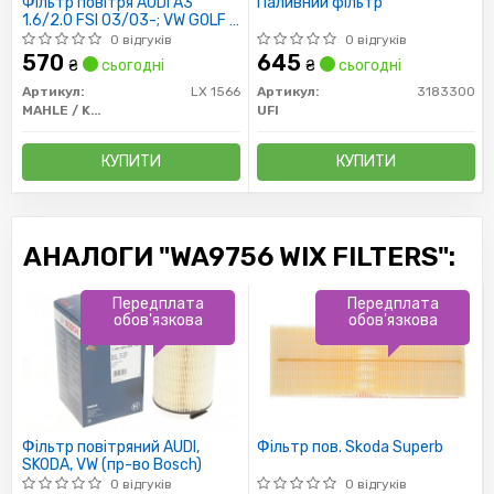
Фільтр повітря AUDI A3
Паливний фільтр
1.6/2.0 FSI 03/03-; VW GOLF V
1.6/2.0 FSI 03/03-
0 відгуків
0 відгуків
570
645
₴
сьогодні
₴
сьогодні
Артикул:
LX 1566
Артикул:
3183300
MAHLE / KNECHT
UFI
КУПИТИ
КУПИТИ
АНАЛОГИ "WA9756 WIX FILTERS":
Передплата
Передплата
обов'язкова
обов'язкова
Фільтр повітряний AUDI,
Фільтр пов. Skoda Superb
SKODA, VW (пр-во Bosch)
0 відгуків
0 відгуків