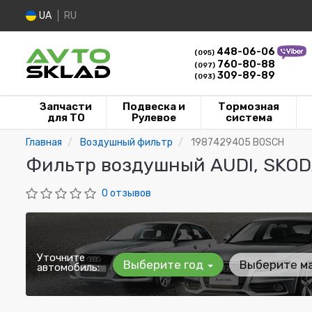
UA
RU
448-06-06
(095)
760-80-88
(097)
309-89-89
(093)
Запчасти
Подвеска и
Тормозная
для ТО
Рулевое
система
Главная
Воздушный фильтр
1987429405 BOSCH
Фильтр воздушный AUDI, SKOD
0 отзывов
Уточните
Выберите год
Выберите м
автомобиль: