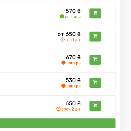
570
₴
сегодня
от 650
₴
от 0 дн.
670
₴
завтра
530
₴
завтра
650
₴
срок 2 дн.