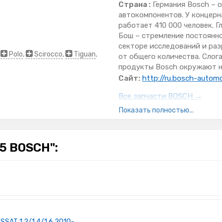
Страна :
Германия Bosch – 
автокомпонентов. У концерн
работает 410 000 человек. 
Бош – стремление постоянно
секторе исследований и раз
,
Polo
,
Scirocco
,
Tiguan
,
от общего количества. Слог
продукты Bosch окружают на
Сайт:
http://ru.bosch-autom
Все запчасти BOSCH →
Показать полностью...
 BOSCH":
SSAT 1.2/1.4/1.6 2010-