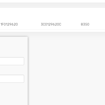
1F0129620
3C0129620C
8350