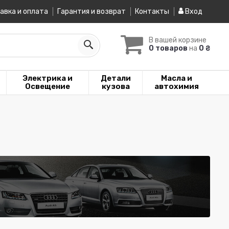
авка и оплата
Гарантия и возврат
Контакты
Вход
В вашей корзине
0 товаров
на
0 ₴
Электрика и
Детали
Масла и
Освещение
кузова
автохимия