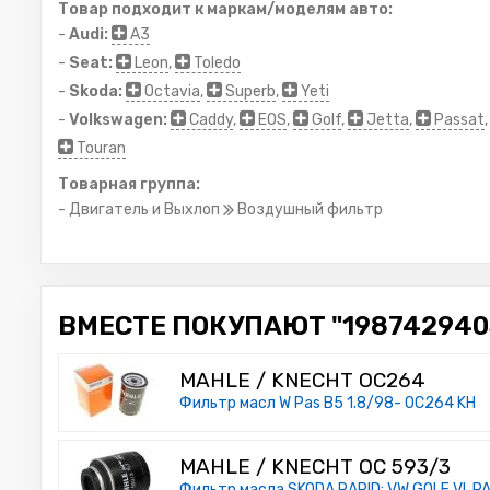
Товар подходит к маркам/моделям авто:
-
Audi:
A3
-
Seat:
Leon
,
Toledo
-
Skoda:
Octavia
,
Superb
,
Yeti
-
Volkswagen:
Caddy
,
EOS
,
Golf
,
Jetta
,
Passat
Touran
Товарная группа:
- Двигатель и Выхлоп
Воздушный фильтр
ВМЕСТЕ ПОКУПАЮТ "1987429405
MAHLE / KNECHT OC264
Фильтр масл W Pas B5 1.8/98- OC264 KH
MAHLE / KNECHT OC 593/3
Фильтр масла SKODA RAPID; VW GOLF VI, PA