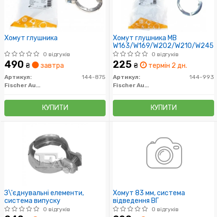
Хомут глушника
Хомут глушника MB
W163/W169/W202/W210/W245
0 відгуків
0 відгуків
490
225
₴
завтра
₴
термін 2 дн.
Артикул:
144-875
Артикул:
144-993
Fischer Automotive One (FA1)
Fischer Automotive One (FA1)
КУПИТИ
КУПИТИ
З\'єднувальні елементи,
Хомут 83 мм, система
система випуску
відведення ВГ
0 відгуків
0 відгуків