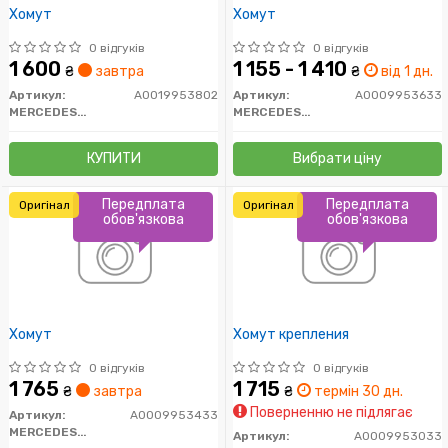
Хомут
Хомут
0 відгуків
0 відгуків
1 600
1 155 - 1 410
₴
завтра
₴
від 1 дн.
Артикул:
A0019953802
Артикул:
A0009953633
MERCEDES-BENZ
MERCEDES-BENZ
КУПИТИ
Вибрати ціну
Передплата
Передплата
Оригінал
Оригінал
обов'язкова
обов'язкова
Хомут
Хомут крепления
0 відгуків
0 відгуків
1 765
1 715
₴
завтра
₴
термін 30 дн.
Поверненню не підлягає
Артикул:
A0009953433
MERCEDES-BENZ
Артикул:
A0009953033