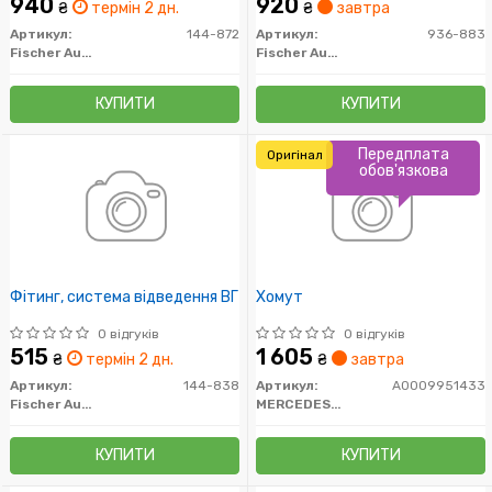
940
920
₴
термін 2 дн.
₴
завтра
Артикул:
144-872
Артикул:
936-883
Fischer Automotive One (FA1)
Fischer Automotive One (FA1)
КУПИТИ
КУПИТИ
Передплата
Оригінал
обов'язкова
Фітинг, система відведення ВГ
Хомут
0 відгуків
0 відгуків
515
1 605
₴
термін 2 дн.
₴
завтра
Артикул:
144-838
Артикул:
A0009951433
Fischer Automotive One (FA1)
MERCEDES-BENZ
КУПИТИ
КУПИТИ