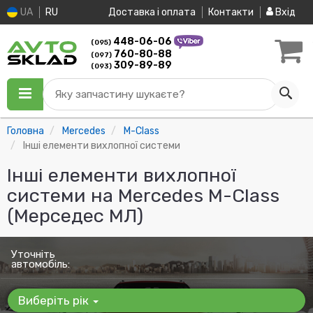
UA
RU
Доставка і оплата
Контакти
Вхід
448-06-06
(095)
760-80-88
(097)
309-89-89
(093)
Яку запчастину шукаєте?
Головна
Mercedes
M-Class
Інші елементи вихлопної системи
Інші елементи вихлопної
системи на Mercedes M-Class
(Мерседес МЛ)
Уточніть
автомобіль:
Виберіть рік