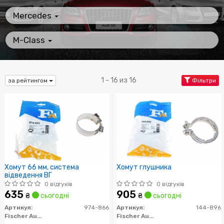
Mercedes
M-Class
1 - 16 из 16
за рейтингом
Фільтри
Хомут 66 мм, система
Хомут глушника
відведення ВГ
0 відгуків
0 відгуків
635
905
₴
сьогодні
₴
сьогодні
Артикул:
974-866
Артикул:
144-896
Fischer Automotive One (FA1)
Fischer Automotive One (FA1)