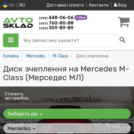
UA
RU
Доставка і оплата
Контакти
Вхід
448-06-06
(095)
760-80-88
(097)
309-89-89
(093)
Яку запчастину шукаєте?
Головна
Mercedes
M-Class
Диск зчеплення
Диск зчеплення на Mercedes M-
Class (Мерседес МЛ)
Уточніть
автомобіль:
Виберіть рік
Mercedes