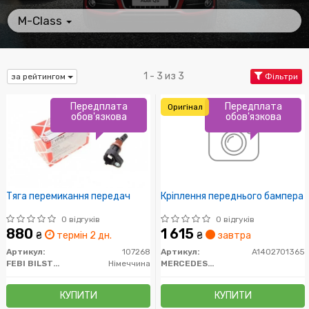
M-Class
1 - 3 из 3
за рейтингом
Фільтри
Передплата
Передплата
Оригінал
обов'язкова
обов'язкова
Тяга перемикання передач
Кріплення переднього бампера
0 відгуків
0 відгуків
880
1 615
₴
термін 2 дн.
₴
завтра
Артикул:
107268
Артикул:
A1402701365
FEBI BILSTEIN
Німеччина
MERCEDES-BENZ
КУПИТИ
КУПИТИ