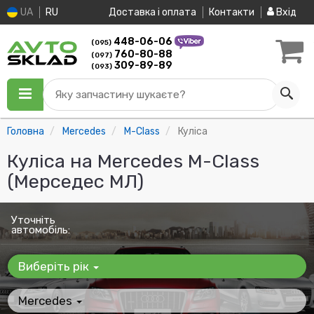
UA
RU
Доставка і оплата
Контакти
Вхід
448-06-06
(095)
760-80-88
(097)
309-89-89
(093)
Яку запчастину шукаєте?
Головна
Mercedes
M-Class
Куліса
Куліса на Mercedes M-Class
(Мерседес МЛ)
Уточніть
автомобіль:
Виберіть рік
Mercedes