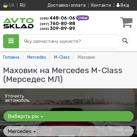
UA
RU
Доставка і оплата
Контакти
Вхід
448-06-06
(095)
760-80-88
(097)
309-89-89
(093)
Яку запчастину шукаєте?
Головна
Mercedes
M-Class
Маховик
Маховик на Mercedes M-Class
(Мерседес МЛ)
Уточніть
автомобіль:
Виберіть рік
Mercedes