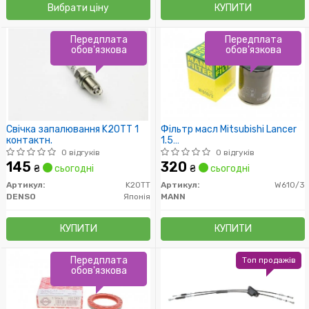
Вибрати ціну
КУПИТИ
Передплата
Передплата
обов'язкова
обов'язкова
Свічка запалювання K20TT 1
Фільтр масл Mitsubishi Lancer
контактн.
1.5
MD135737/MD360935/MZ6900
0 відгуків
0 відгуків
MANN
145
320
₴
сьогодні
₴
сьогодні
Артикул:
K20TT
Артикул:
W610/3
DENSO
Японія
MANN
КУПИТИ
КУПИТИ
Передплата
Топ продажів
обов'язкова