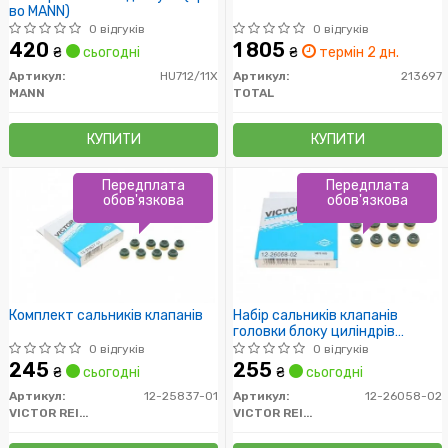
во MANN)
0 відгуків
0 відгуків
420
1 805
₴
сьогодні
₴
термін 2 дн.
Артикул:
HU712/11X
Артикул:
213697
MANN
TOTAL
КУПИТИ
КУПИТИ
Передплата
Передплата
обов'язкова
обов'язкова
Комплект сальників клапанів
Набір сальників клапанів
головки блоку циліндрів
двигуна
0 відгуків
0 відгуків
245
255
₴
сьогодні
₴
сьогодні
Артикул:
12-25837-01
Артикул:
12-26058-02
VICTOR REINZ
VICTOR REINZ