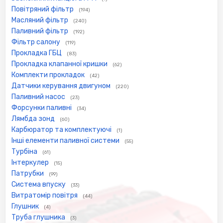
Повітряний фільтр
(194)
Масляний фільтр
(240)
Паливний фільтр
(192)
Фільтр салону
(119)
Прокладка ГБЦ
(83)
Прокладка клапанної кришки
(62)
Комплекти прокладок
(42)
Датчики керування двигуном
(220)
Паливний насос
(23)
Форсунки паливні
(34)
Лямбда зонд
(60)
Карбюратор та комплектуючі
(1)
Інші елементи паливної системи
(55)
Турбіна
(61)
Інтеркулер
(15)
Патрубки
(99)
Система впуску
(33)
Витратомір повітря
(44)
Глушник
(4)
Труба глушника
(3)