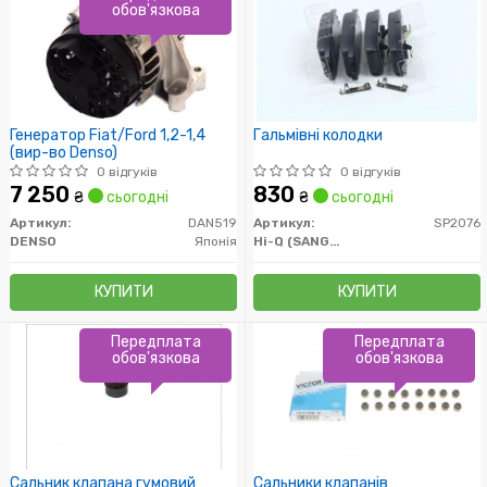
обов'язкова
Генератор Fiat/Ford 1,2-1,4
Гальмівні колодки
(вир-во Denso)
0 відгуків
0 відгуків
7 250
830
₴
сьогодні
₴
сьогодні
Артикул:
DAN519
Артикул:
SP2076
DENSO
Японія
Hi-Q (SANGSIN)
КУПИТИ
КУПИТИ
Передплата
Передплата
обов'язкова
обов'язкова
Сальник клапана гумовий
Сальники клапанів