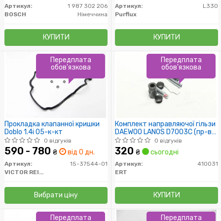
Артикул:
1 987 302 206
Артикул:
L330
BOSCH
Німеччина
Purflux
КУПИТИ
КУПИТИ
Передплата
Передплата
обов'язкова
обов'язкова
Прокладка клапанної кришки
Комплект направляючої гільзи
Doblo 1.4i 05-к-кт
DAEWOO LANOS D7003C (пр-во
ERT)
0 відгуків
0 відгуків
590 - 780
320
₴
від 0 дн.
₴
сьогодні
Артикул:
15-37544-01
Артикул:
410031
VICTOR REINZ
ERT
Вибрати ціну
КУПИТИ
Передплата
Передплата