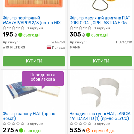
Фільтр повітряний
Фільтр масляний двигуна FIAT
WA6769/AP092/3 (пр-во WIX-
DOBLO 04-, OPEL ASTRA H 05-
Filtron UA)
1.3 CDTI (пр-во MANN)
0 відгуків
0 відгуків
195
305
₴
сьогодні
₴
сьогодні
Артикул:
WA6769
Артикул:
HU713/1X
WIX FILTERS
MANN
Польща
КУПИТИ
КУПИТИ
Передплата
обов'язкова
Фільтр салону FIAT (пр-во
Вкладиші шатунні FIAT, LANCIA
Bosch)
1.9TD/2.4TD (1) (пр-во GLYCO)
0 відгуків
0 відгуків
275
535
₴
сьогодні
₴
термін 3 дн.