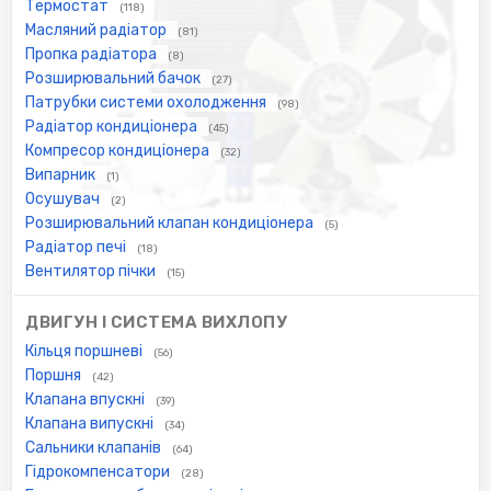
Термостат
(118)
Масляний радіатор
(81)
Пропка радіатора
(8)
Розширювальний бачок
(27)
Патрубки системи охолодження
(98)
Радіатор кондиціонера
(45)
Компресор кондиціонера
(32)
Випарник
(1)
Осушувач
(2)
Розширювальний клапан кондиціонера
(5)
Радіатор печі
(18)
Вентилятор пічки
(15)
ДВИГУН І СИСТЕМА ВИХЛОПУ
Кільця поршневі
(56)
Поршня
(42)
Клапана впускні
(39)
Клапана випускні
(34)
Сальники клапанів
(64)
Гідрокомпенсатори
(28)