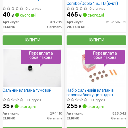
Combo/Doblo 1.3JTD (к-кт)
0 відгуків
0 відгуків
40
465
₴
сьогодні
₴
сьогодні
Артикул:
701.289
Артикул:
12-31306-12
ELRING
Germany
VICTOR REINZ
КУПИТИ
КУПИТИ
Передплата
Передплата
обов'язкова
обов'язкова
Сальник клапана гумовий
Набір сальників клапанів
головки блоку циліндрів
двигуна
0 відгуків
0 відгуків
35
255
₴
сьогодні
₴
сьогодні
Артикул:
294.110
Артикул:
825.042
ELRING
Germany
ELRING
Germany