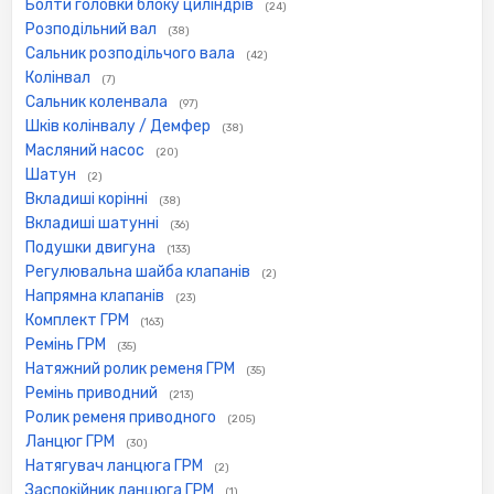
Болти головки блоку циліндрів
(24)
Розподільний вал
(38)
Сальник розподільчого вала
(42)
Колінвал
(7)
Сальник коленвала
(97)
Шків колінвалу / Демфер
(38)
Масляний насос
(20)
Шатун
(2)
Вкладиші корінні
(38)
Вкладиші шатунні
(36)
Подушки двигуна
(133)
Регулювальна шайба клапанів
(2)
Напрямна клапанів
(23)
Комплект ГРМ
(163)
Ремінь ГРМ
(35)
Натяжний ролик ременя ГРМ
(35)
Ремінь приводний
(213)
Ролик ременя приводного
(205)
Ланцюг ГРМ
(30)
Натягувач ланцюга ГРМ
(2)
Заспокійник ланцюга ГРМ
(1)