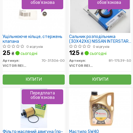
обов'язкова
обов'язкова
Ущільнююче кільце, стержень
Сальник розподільника
клапана
(30X42X6) NISSAN INTERSTAR,
KUBISTAR, PRIMASTAR
0 відгуків
0 відгуків
25
125
₴
сьогодні
₴
сьогодні
Артикул:
70-31306-00
Артикул:
81-17539-50
VICTOR REINZ
VICTOR REINZ
КУПИТИ
КУПИТИ
Передплата
обов'язкова
Фільтр масляний двигуна (пр-
Мастило 5W40