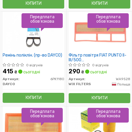
КУПИТИ
КУПИТИ
Передплата
Передплата
обов'язкова
обов'язкова
Ремінь поліклін. (пр-во DAYCO)
Фільтр повітря FIAT PUNTO II-
III/500
II/DOBLO/IDEA/LINEA/PANDA II/
0 відгуків
0 відгуків
1.3 JTD 7/03- /з
415
290
₴
сьогодні
₴
сьогодні
пред.фильтром/
Артикул:
6PK1180
Артикул:
WA9528
DAYCO
WIX FILTERS
Польща
КУПИТИ
КУПИТИ
Передплата
Передплата
обов'язкова
обов'язкова