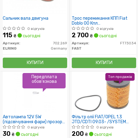
Сальник вала двигуна
Трос перемикання КПП Fiat
Doblo 00 Кпл
1125/900+1140/865 Mm
0 відгуків
0 відгуків
115
2 700
₴
сьогодні
₴
сьогодні
Артикул:
702.269
Артикул:
FT73034
ELRING
Germany
FAST
КУПИТИ
КУПИТИ
Передплата
Топ продажів
обов'язкова
Автолампа 12V 5W
Фільтр олії FIAT/OPEL 1.3
(підсвічування фари) прозора
JTD/CDTI 09.03- /SYSTEM
Universal
PURFLUX/
0 відгуків
0 відгуків
30
200
₴
сьогодні
₴
сьогодні