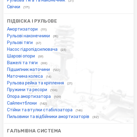
Рульова тяга та наконечник
(21)
Свічки
(171)
ПІДВІСКА І РУЛЬОВЕ
Амортизатори
(111)
Рульові наконечники
(95)
Рульові тяги
(67)
Насос гідропідсилювача
(23)
Шарові опори
(59)
Важелі та тяги
(88)
Підшипник маточини
(122)
Маточина колеса
(14)
Рульова рейка та кріплення
(21)
Пружини та ресори
(106)
Опора амортизатора
(109)
Сайлентблоки
(142)
Стійки та втулки стабілізатора
(146)
Пильовики та відбійники амортизаторів
(82)
ГАЛЬМІВНА СИСТЕМА