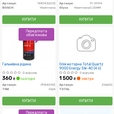
Артикул:
1987432072
Артикул:
71-3994
BOSCH
Німеччина
Glyco
Німеччина
0.25MM
КУПИТИ
КУПИТИ
Передплата
обов'язкова
Гальмівна рідина
Олія моторна Total Quartz
9000 Energy 5W-40 (4 л)
0 відгуків
0 відгуків
360
1 500
₴
сьогодні
₴
завтра
Артикул:
PFB401SE
Артикул:
216600
TRW
США
TOTAL
КУПИТИ
КУПИТИ
Передплата