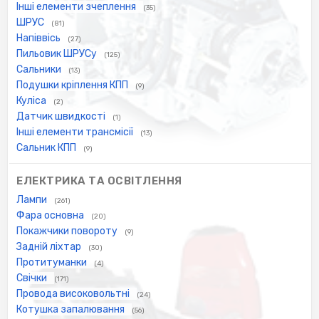
Інші елементи зчеплення
(35)
ШРУС
(81)
Напіввісь
(27)
Пильовик ШРУСу
(125)
Сальники
(13)
Подушки кріплення КПП
(9)
Куліса
(2)
Датчик швидкості
(1)
Інші елементи трансмісії
(13)
Сальник КПП
(9)
ЕЛЕКТРИКА ТА ОСВІТЛЕННЯ
Лампи
(261)
Фара основна
(20)
Покажчики повороту
(9)
Задній ліхтар
(30)
Протитуманки
(4)
Свічки
(171)
Провода високовольтні
(24)
Котушка запалювання
(56)