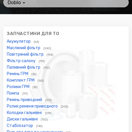
Doblo
ЗАПЧАСТИНИ ДЛЯ ТО
Акумулятор
(64)
Масляний фільтр
(240)
Повітряний фільтр
(194)
Фільтр салону
(119)
Паливний фільтр
(192)
Ремінь ГРМ
(35)
Комплект ГРМ
(163)
Ролики ГРМ
(35)
Помпа
(111)
Ремінь приводний
(213)
Ролик ременя приводного
(205)
Колодки гальмівні
(219)
Диски гальмівні
(102)
Стабілізатор
(146)