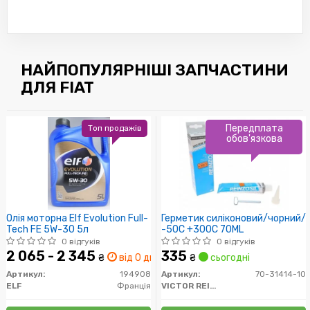
НАЙПОПУЛЯРНІШІ ЗАПЧАСТИНИ
ДЛЯ FIAT
Передплата
Топ продажів
обов'язкова
Олія моторна Elf Evolution Full-
Герметик силіконовий/чорний/
Tech FE 5W-30 5л
-50C +300C 70ML
0 відгуків
0 відгуків
2 065 - 2 345
335
₴
від 0 дн.
₴
сьогодні
Артикул:
194908
Артикул:
70-31414-10
ELF
Франція
VICTOR REINZ