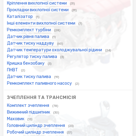
Кріплення вихлопної системи
(31)
Прокладки вихлопної системи
(31)
Каталізатор
(1)
Інші елементи вихлопної системи
(7)
Ремкомплект турбіни
(28)
Датчик рівня палива
(1)
Датчик тиску наддуву
(60)
Датчик температури охолоджувальної рідини
(24)
Регулятор тиску палива
(3)
Кришка бензобаку
(3)
ПНВТ
(2)
Датчик тиску палива
(19)
Ремкомплект паливного насосу
(2)
ЗЧЕПЛЕННЯ ТА ТРАНСМІСІЯ
Комплект зчеплення
(78)
Вижимний підшипник
(30)
Маховик
(13)
Головний циліндр зчеплення
(23)
Робочий циліндр зчеплення
(37)