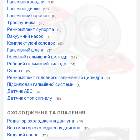
Гальмівні колодки
(219)
Гальмівні диски
(102)
Гальмівний барабан
(8)
Трос ручника
(75)
Ремкомплект супорта
(2)
Вакуумний насос
(6)
Комплектуючі колодок
(57)
Гальмівний шланг
(31)
Головний гальмівний циліндр
(38)
Робочий гальмівний циліндр
(34)
Супорт
(97)
Ремкомплект головного гальмівного циліндра
(1)
Підсилювач гальмівної системи
(1)
Датчик АБС
(45)
Датчик стоп сигналу
(35)
ОХОЛОДЖЕННЯ ТА ОПАЛЕННЯ
Радіатор охолодження двигуна
(49)
Вентилятор охолодження двигуна
(17)
Водяний насос
(111)