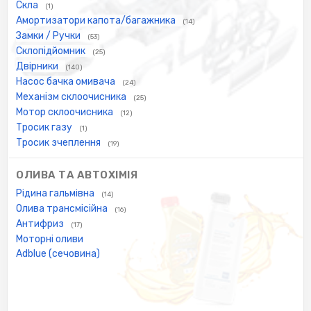
Скла
(1)
Амортизатори капота/багажника
(14)
Замки / Ручки
(53)
Склопідйомник
(25)
Двірники
(140)
Насос бачка омивача
(24)
Механізм склоочисника
(25)
Мотор склоочисника
(12)
Тросик газу
(1)
Тросик зчеплення
(19)
ОЛИВА ТА АВТОХІМІЯ
Рідина гальмівна
(14)
Олива трансмісійна
(16)
Антифриз
(17)
Моторні оливи
Adblue (сечовина)