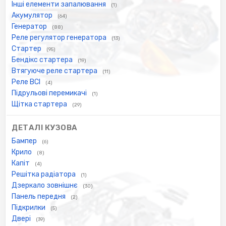
Інші елементи запалювання
(1)
Акумулятор
(64)
Генератор
(88)
Реле регулятор генератора
(13)
Стартер
(95)
Бендікс стартера
(19)
Втягуюче реле стартера
(11)
Реле ВСІ
(4)
Підрульові перемикачі
(1)
Щітка стартера
(29)
ДЕТАЛІ КУЗОВА
Бампер
(6)
Крило
(8)
Капіт
(4)
Решітка радіатора
(1)
Дзеркало зовнішнє
(30)
Панель передня
(2)
Підкрилки
(5)
Двері
(39)