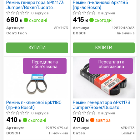
Ремінь генератора 6PK1173
Ремінь п-клинової 6pk1185
Jumper/Boxer/Ducato
(пр-во Bosch)
2.0/2.2 HDi 02-
0 відгуків
0 відгуків
680
415
₴
сьогодні
₴
сьогодні
Артикул:
6PK1173
Артикул:
1987946063
Contitech
BOSCH
Німеччина
КУПИТИ
КУПИТИ
Передплата
Передплата
обов'язкова
обов'язкова
Ремінь п-клинової 6pk1180
Ремінь генератора 6PK1173
(пр-во Bosch)
Jumper/Boxer/Ducato
2.0/2.2 HDi 02-
0 відгуків
0 відгуків
410
700
₴
сьогодні
₴
завтра
Артикул:
1987947946
Артикул:
6PK1173
BOSCH
Німеччина
Gates
Бельгія