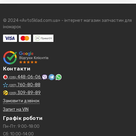
9004831070
9004831088
© 2024 «AvtoSklad.com.ua» - інтернет магазин запчастин для
LAND ROVER:
іномарок
GMB61185
Контакти
448-06-06
(095)
760-80-88
(097)
309-89-89
(093)
Замовити дзвінок
Запит на VIN
Графік роботи
Пн-Пт: 9:00-18:00
Сб: 10:00-14:00