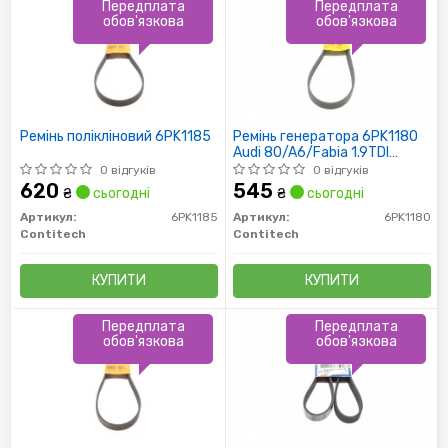
Передплата
Передплата
обов'язкова
обов'язкова
Ремінь полікліновий 6PK1185
Ремінь генератора 6PK1180
Audi 80/A6/Fabia 1.9TDI
(AC)/Ducato 2.0JTD 01> (ALT)
0 відгуків
0 відгуків
620
545
₴
сьогодні
₴
сьогодні
Артикул:
6PK1185
Артикул:
6PK1180
Contitech
Contitech
КУПИТИ
КУПИТИ
Передплата
Передплата
обов'язкова
обов'язкова