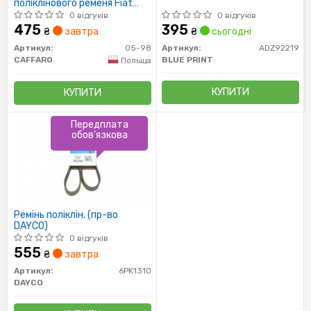
поліклінового ременя Fiat
Doblo/Idea/Panda/Punto
0 відгуків
0 відгуків
1.3JTD
475
395
₴
завтра
₴
сьогодні
Артикул:
05-98
Артикул:
ADZ92219
CAFFARO
BLUE PRINT
Польща
КУПИТИ
КУПИТИ
Передплата
обов'язкова
Ремінь поліклін. (пр-во
DAYCO)
0 відгуків
555
₴
завтра
Артикул:
6PK1310
DAYCO