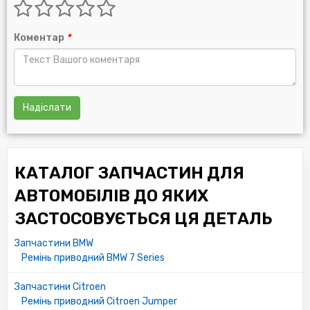
BMW:
11281747277
Коментар
*
11281470027
11287636368
SUZUKI:
1752185E00
Надіслати
SUBARU:
1752185E00
КАТАЛОГ ЗАПЧАСТИН ДЛЯ
MAZDA:
1E0518381
АВТОМОБІЛІВ ДО ЯКИХ
ЗАСТОСОВУЄТЬСЯ ЦЯ ДЕТАЛЬ
VOLVO:
3470280
Запчастини BMW
31430015
Ремінь приводний BMW 7 Series
RENAULT:
Запчастини Citroen
4206K1173P4
Ремінь приводний Citroen Jumper
7700729751