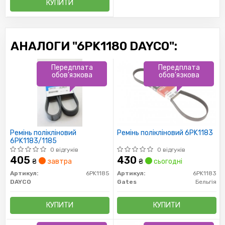
КУПИТИ
АНАЛОГИ "6PK1180 DAYCO":
Передплата
Передплата
обов'язкова
обов'язкова
Ремінь полікліновий
Ремінь полікліновий 6PK1183
6PK1183/1185
0 відгуків
0 відгуків
405
430
₴
завтра
₴
сьогодні
Артикул:
6PK1185
Артикул:
6PK1183
DAYCO
Gates
Бельгія
КУПИТИ
КУПИТИ