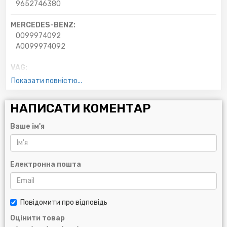
9652746380
MERCEDES-BENZ:
0099974092
A0099974092
VAG:
028260849A
Показати повністю...
028260849F
038903137AA
НАПИСАТИ КОМЕНТАР
038903137L
03890313AA
Ваше ім'я
06H903137J
6H903137J
FORD:
Електронна пошта
1004484
1539603
98MF6C301AC
Повідомити про відповідь
9S518620CA
96MF6C301AC
Оцінити товар