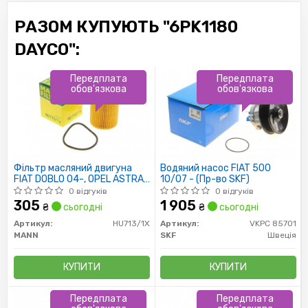
-
Volvo:
S60
,
S80
,
V40
,
V60
,
V70
,
XC60
,
РАЗОМ КУПУЮТЬ "6PK1180
XC70
,
XC90
DAYCO":
Товарна група:
- Двигун і Система вихлопу
Ремінь приводний
Передплата
Передплата
обов'язкова
обов'язкова
Фільтр масляний двигуна
Водяний насос FIAT 500
FIAT DOBLO 04-, OPEL ASTRA
10/07 - (Пр-во SKF)
H 05- 1.3 CDTI (пр-во MANN)
0 відгуків
0 відгуків
305
1 905
₴
сьогодні
₴
сьогодні
Артикул:
HU713/1X
Артикул:
VKPC 85701
MANN
SKF
Швеція
КУПИТИ
КУПИТИ
Передплата
Передплата