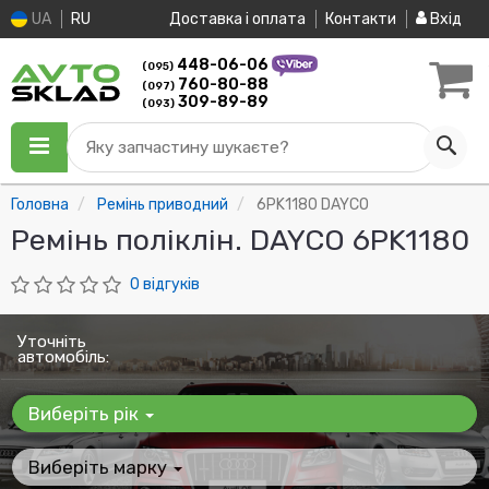
UA
RU
Доставка і оплата
Контакти
Вхід
448-06-06
(095)
760-80-88
(097)
309-89-89
(093)
Яку запчастину шукаєте?
Головна
Ремінь приводний
6PK1180 DAYCO
Ремінь поліклін. DAYCO 6PK1180
0 відгуків
Уточніть
автомобіль:
Виберіть рік
Виберіть марку