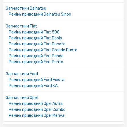
7700743549
Запчастини Daihatsu
Ремінь приводний Daihatsu Sirion
Fiat/Alfa/Lancia:
46820062
Запчастини Fiat
55185077
Ремінь приводний Fiat 500
55205286
Ремінь приводний Fiat Doblo
9642430680
Ремінь приводний Fiat Ducato
9652746480
Ремінь приводний Fiat Grande Punto
Ремінь приводний Fiat Panda
GM:
Ремінь приводний Fiat Punto
55185077
6340615
Запчастини Ford
Ремінь приводний Ford Fiesta
Peugeot/Citroen:
Ремінь приводний Ford KA
5750GG
5750GH
Запчастини Opel
5750VR
Ремінь приводний Opel Astra
9642430680
Ремінь приводний Opel Combo
9642430780
Ремінь приводний Opel Meriva
DAIHATSU: