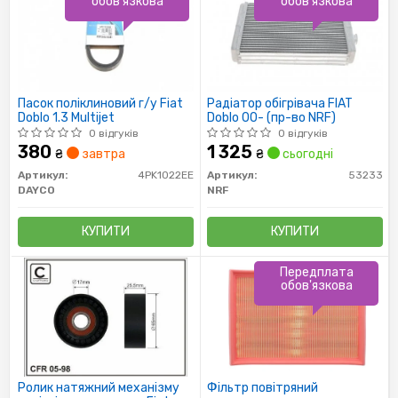
обов'язкова
обов'язкова
Пасок поліклиновий г/у Fiat
Радіатор обігрівача FIAT
Doblo 1.3 Multijet
Doblo 00- (пр-во NRF)
0 відгуків
0 відгуків
380
1 325
₴
завтра
₴
сьогодні
Артикул:
4PK1022EE
Артикул:
53233
DAYCO
NRF
КУПИТИ
КУПИТИ
Передплата
обов'язкова
Ролик натяжний механізму
Фільтр повітряний