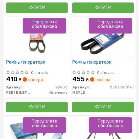
КУПИТИ
КУПИТИ
Передплата
Передплата
обов'язкова
обов'язкова
Ремінь генератора
Ремінь генератора
0 відгуків
0 відгуків
410
455
₴
завтра
₴
завтра
Артикул:
28933
Артикул:
050 006 1175
FEBI BILSTEIN
Німеччина
MEYLE
КУПИТИ
КУПИТИ
Передплата
Передплата
обов'язкова
обов'язкова