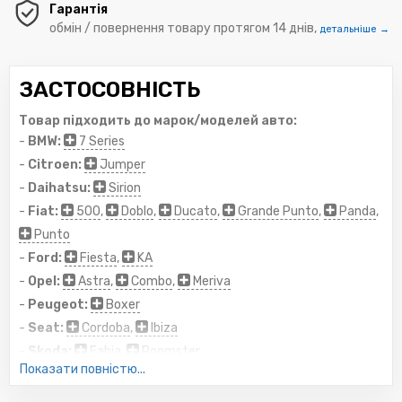
Гарантія
обмін / повернення товару протягом 14 днів,
детальніше →
ЗАСТОСОВНІСТЬ
Товар підходить до марок/моделей авто:
-
BMW:
7 Series
-
Citroen:
Jumper
-
Daihatsu:
Sirion
-
Fiat:
500
,
Doblo
,
Ducato
,
Grande Punto
,
Panda
,
Punto
-
Ford:
Fiesta
,
KA
-
Opel:
Astra
,
Combo
,
Meriva
-
Peugeot:
Boxer
-
Seat:
Cordoba
,
Ibiza
-
Skoda:
Fabia
,
Roomster
Показати повністю...
-
Suzuki:
Swift
-
Volkswagen:
Amarok
,
Multivan
,
Polo
,
Transporter