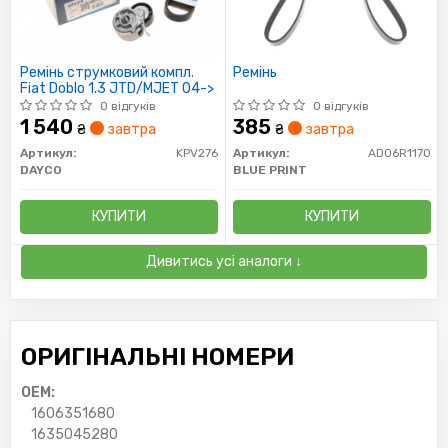
Ремінь струмковий компл.
Ремінь
Fiat Doblo 1.3 JTD/MJET 04->
0 відгуків
0 відгуків
1 540
385
₴
завтра
₴
завтра
Артикул:
KPV276
Артикул:
AD06R1170
DAYCO
BLUE PRINT
КУПИТИ
КУПИТИ
Дивитись усі аналоги ↓
ОРИГІНАЛЬНІ НОМЕРИ
OEM:
1606351680
1635045280