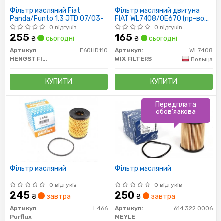
Фільтр масляний Fiat
Фільтр масляний двигуна
Panda/Punto 1.3 JTD 07/03-
FIAT WL7408/OE670 (пр-во
WIX-Filtron)
0 відгуків
0 відгуків
255
165
₴
сьогодні
₴
сьогодні
Артикул:
E60HD110
Артикул:
WL7408
HENGST FILTER
WIX FILTERS
Польща
КУПИТИ
КУПИТИ
Передплата
обов'язкова
Фільтр масляний
Фільтр масляний
0 відгуків
0 відгуків
245
250
₴
завтра
₴
завтра
Артикул:
L466
Артикул:
614 322 0006
Purflux
MEYLE