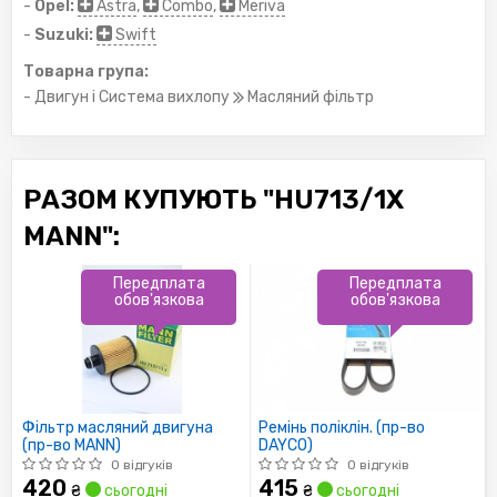
-
Opel:
Astra
,
Combo
,
Meriva
-
Suzuki:
Swift
Товарна група:
- Двигун і Система вихлопу
Масляний фільтр
РАЗОМ КУПУЮТЬ "HU713/1X
MANN":
Передплата
Передплата
обов'язкова
обов'язкова
Фільтр масляний двигуна
Ремінь поліклін. (пр-во
(пр-во MANN)
DAYCO)
0 відгуків
0 відгуків
420
415
₴
сьогодні
₴
сьогодні