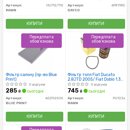
Артикул:
HU712/11X
Артикул:
6PK1180
MANN
DAYCO
КУПИТИ
КУПИТИ
Передплата
Передплата
обов'язкова
обов'язкова
Фільтр салону (пр-во Blue
Фільтр топл Fiat Ducato
Print)
2.8JTD 2005/ Fiat Doblo 1.3
TDI
0 відгуків
0 відгуків
285
745
₴
сьогодні
₴
сьогодні
Артикул:
ADZ92505
Артикул:
PU723x
BLUE PRINT
MANN
КУПИТИ
КУПИТИ
Передплата