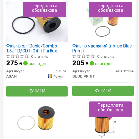
Передплата
Передплата
обов'язкова
обов'язкова
Фільтр олії Doblo/Combo
Фільтр масляний (пр-во Blue
1.3JTD/CDTI 04- (Purflux)
Print)
0 відгуків
0 відгуків
275
205
₴
сьогодні
₴
сьогодні
Артикул:
30550
Артикул:
ADK82104
ASAM
BLUE PRINT
Румунія
КУПИТИ
КУПИТИ
Передплата
обов'язкова