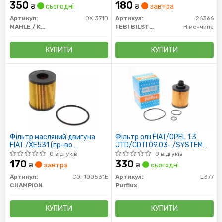
350
180
₴
сьогодні
₴
завтра
Артикул:
OX 371D
Артикул:
26366
MAHLE / KNECHT
FEBI BILSTEIN
Німеччина
КУПИТИ
КУПИТИ
Фільтр масляний двигуна
Фільтр олії FIAT/OPEL 1.3
FIAT /XE531 (пр-во
JTD/CDTI 09.03- /SYSTEM
CHAMPION)
UFI/
0 відгуків
0 відгуків
170
330
₴
завтра
₴
сьогодні
Артикул:
COF100531E
Артикул:
L377
CHAMPION
Purflux
КУПИТИ
КУПИТИ