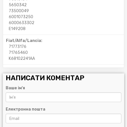
5650342
73500049
6001073250
6000633302
E149208
Fiat/Alfa/Lancia:
71773176
71765460
K68102241AA
НАПИСАТИ КОМЕНТАР
Ваше ім'я
Електронна пошта