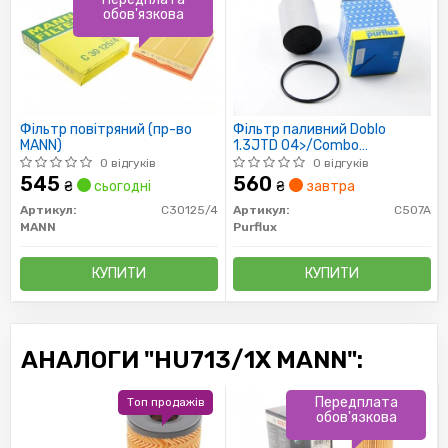
обов'язкова
Фільтр повітряний (пр-во
Фільтр паливний Doblo
MANN)
1.3JTD 04>/Combo
1.3JTD/Ducato
0 відгуків
0 відгуків
545
560
₴
сьогодні
₴
завтра
Артикул:
C30125/4
Артикул:
C507A
MANN
Purflux
КУПИТИ
КУПИТИ
АНАЛОГИ "HU713/1X MANN":
Передплата
Топ продажів
обов'язкова