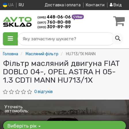
UA
RU
Доставка і оплата
Контакти
Вхід
448-06-06
(095)
760-80-88
(097)
309-89-89
(093)
Яку запчастину шукаєте?
Головна
Масляний фільтр
HU713/1X MANN
Фільтр масляний двигуна FIAT
DOBLO 04-, OPEL ASTRA H 05-
1.3 CDTI MANN HU713/1X
0 відгуків
Уточніть
автомобіль:
Виберіть рік