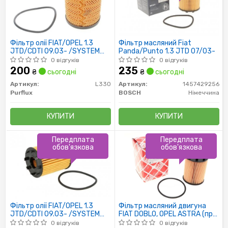
Фільтр олії FIAT/OPEL 1.3
Фільтр масляний Fiat
JTD/CDTI 09.03- /SYSTEM
Panda/Punto 1.3 JTD 07/03-
PURFLUX/
0 відгуків
0 відгуків
200
235
₴
сьогодні
₴
сьогодні
Артикул:
L330
Артикул:
1457429256
Purflux
BOSCH
Німеччина
КУПИТИ
КУПИТИ
Передплата
Передплата
обов'язкова
обов'язкова
Фільтр олії FIAT/OPEL 1.3
Фільтр масляний двигуна
JTD/CDTI 09.03- /SYSTEM
FIAT DOBLO, OPEL ASTRA (пр-
PURFLUX/
во FEBI)
0 відгуків
0 відгуків