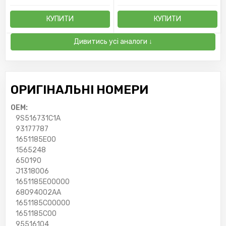
КУПИТИ
КУПИТИ
Дивитись усі аналоги ↓
ОРИГІНАЛЬНІ НОМЕРИ
OEM:
9S516731C1A
93177787
1651185E00
1565248
650190
J1318006
1651185E00000
68094002AA
1651185C00000
1651185C00
95516104