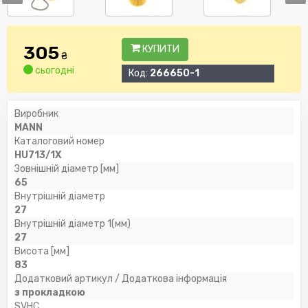
305
КУПИТИ
₴
сьогодні
Код:
266650-1
Виробник
MANN
Каталоговий номер
HU713/1X
Зовнішній діаметр [мм]
65
Внутрішній діаметр
27
Внутрішній діаметр 1(мм)
27
Висота [мм]
83
Додатковий артикул / Додаткова інформація
з прокладкою
SVHC