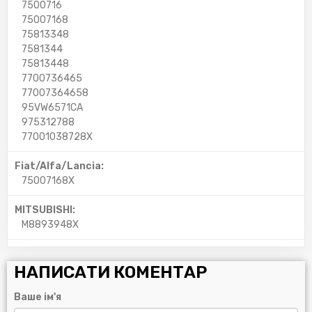
7500716
75007168
75813348
7581344
75813448
7700736465
77007364658
95VW6571CA
975312788
77001038728X
Fiat/Alfa/Lancia:
75007168X
MITSUBISHI:
M8893948X
НАПИСАТИ КОМЕНТАР
Ваше ім'я