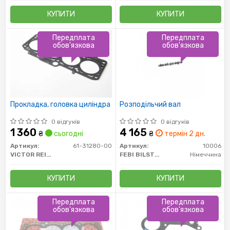
КУПИТИ
КУПИТИ
Передплата
Передплата
обов'язкова
обов'язкова
Прокладка, головка циліндра
Розподільчий вал
0 відгуків
0 відгуків
1 360
4 165
₴
сьогодні
₴
термін 2 дн.
Артикул:
61-31280-00
Артикул:
10006
VICTOR REINZ
FEBI BILSTEIN
Німеччина
КУПИТИ
КУПИТИ
Передплата
Передплата
обов'язкова
обов'язкова