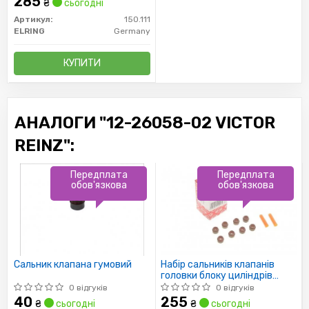
285
₴
сьогодні
Артикул:
150.111
ELRING
Germany
КУПИТИ
АНАЛОГИ "12-26058-02 VICTOR
REINZ":
Передплата
Передплата
обов'язкова
обов'язкова
Сальник клапана гумовий
Набір сальників клапанів
головки блоку циліндрів
двигуна
0 відгуків
0 відгуків
40
255
₴
сьогодні
₴
сьогодні