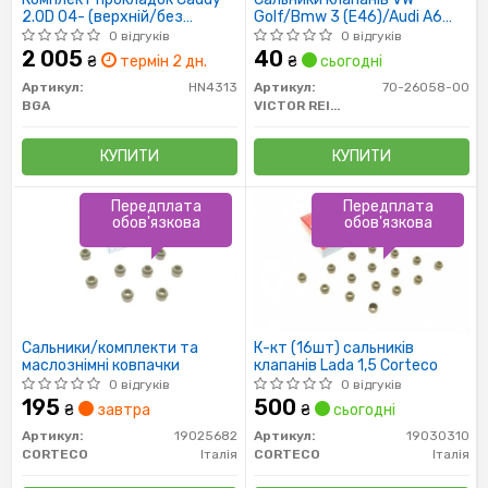
2.0D 04- (верхній/без
Golf/Bmw 3 (E46)/Audi A6
прокладки ГБЦ))
-05 d 7
0 відгуків
0 відгуків
2 005
40
₴
термін 2 дн.
₴
сьогодні
Артикул:
HN4313
Артикул:
70-26058-00
BGA
VICTOR REINZ
КУПИТИ
КУПИТИ
Передплата
Передплата
обов'язкова
обов'язкова
Сальники/комплекти та
К-кт (16шт) сальників
маслознімні ковпачки
клапанів Lada 1,5 Corteco
0 відгуків
0 відгуків
195
500
₴
завтра
₴
сьогодні
Артикул:
19025682
Артикул:
19030310
CORTECO
Італія
CORTECO
Італія