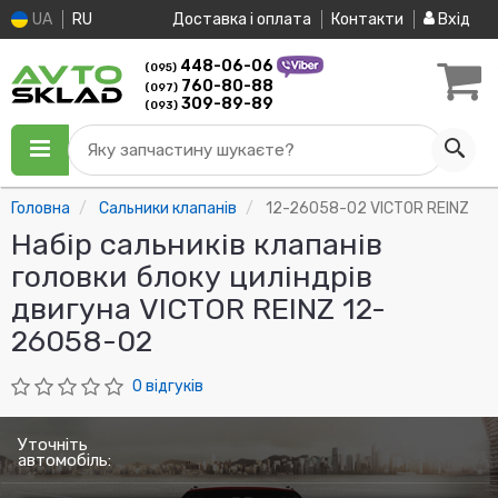
UA
RU
Доставка і оплата
Контакти
Вхід
448-06-06
(095)
760-80-88
(097)
309-89-89
(093)
Яку запчастину шукаєте?
Головна
Сальники клапанів
12-26058-02 VICTOR REINZ
Набір сальників клапанів
головки блоку циліндрів
двигуна VICTOR REINZ 12-
26058-02
0 відгуків
Уточніть
автомобіль: