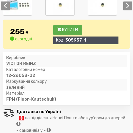
255
КУПИТИ
₴
сьогодні
Код:
305957-1
Виробник
VICTOR REINZ
Каталоговий номер
12-26058-02
Маркування кольору
зелений
Матеріал
FPM (Fluor-Kautschuk)
Доставка по Україні
-
на відділення Нової Пошти або кур'єром до дверей
- самовивіз у -