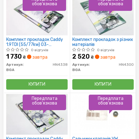
обов'язкова
обов'язкова
Комплект прокладок Caddy
Комплект прокладок з різних
1.9TDI (55/77kw) 03-
матеріалів
(верхній/без прокладки
0 відгуків
0 відгуків
ГБЦ))
1 730
2 520
₴
завтра
₴
завтра
Артикул:
HN4338
Артикул:
HN4300
BGA
BGA
КУПИТИ
КУПИТИ
Передплата
Передплата
обов'язкова
обов'язкова
Комплект прокладок Caddy
Сальники клапанів VW