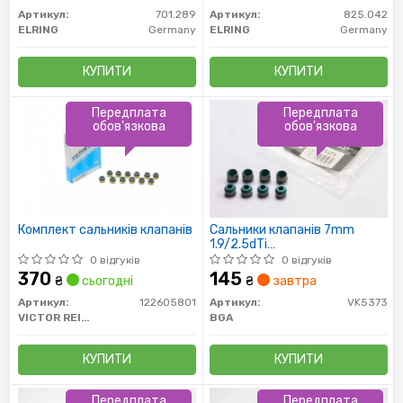
Артикул:
701.289
Артикул:
825.042
ELRING
Germany
ELRING
Germany
КУПИТИ
КУПИТИ
Передплата
Передплата
обов'язкова
обов'язкова
Комплект сальників клапанів
Сальники клапанів 7mm
1.9/2.5dTi
T4/T5/VW/Citroen/Renault
0 відгуків
0 відгуків
(к-кт-8шт).)
370
145
₴
сьогодні
₴
завтра
Артикул:
122605801
Артикул:
VK5373
VICTOR REINZ
BGA
КУПИТИ
КУПИТИ
Передплата
Передплата