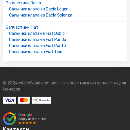
Запчастини Dacia
Сальники клапанів Dacia Logan
Сальники клапанів Dacia Solenza
Запчастини Fiat
Сальники клапанів Fiat Doblo
Сальники клапанів Fiat Panda
Сальники клапанів Fiat Punto
Сальники клапанів Fiat Tipo
© 2024 «AvtoSklad.com.ua» - інтернет магазин запчастин для
іномарок
Контакти