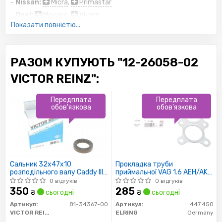
-
Nissan:
Micra
,
Primastar
-
Opel:
Movano
,
Vivaro
Показати повністю...
-
Peugeot:
206
,
207
,
306
,
307
,
Bipper
,
Boxer
,
Partner
-
Renault:
Clio
,
Espace
,
Grand Scenic
,
Kangoo
,
РАЗОМ КУПУЮТЬ "12-26058-02
Laguna
,
Logan
,
Master
,
Megane
,
Sandero
,
Scenic
,
VICTOR REINZ":
Trafic
-
Seat:
Cordoba
,
Ibiza
,
Leon
,
Toledo
Передплата
Передплата
-
Skoda:
Fabia
,
Felicia
,
Octavia
,
Roomster
,
обов'язкова
обов'язкова
Superb
-
Suzuki:
Grand Vitara
-
Volkswagen:
Bora
,
Caddy
,
EOS
,
Golf
,
Jetta
,
Multivan
,
Passat
,
Polo
,
Sharan
,
Touran
,
Сальник 32x47x10
Прокладка труби
Transporter
,
Vento
розподільного валу Caddy III
приймальної VAG 1.6 AEH/AKL
1.6i/1.9/2.0 TDI/SDI 04-
(пр-во Elring)
0 відгуків
0 відгуків
-
Volvo:
S40
,
V40
(тефлон)
350
285
₴
сьогодні
₴
сьогодні
Товарна група:
Артикул:
81-34367-00
Артикул:
447.450
- Двигун і Система вихлопу
Сальники клапанів
VICTOR REINZ
ELRING
Germany