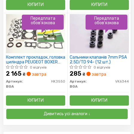
КУПИТИ
КУПИТИ
Передплата
Передплата
обов'язкова
обов'язкова
Комплект прокладок, головка
Сальники клапанів 7mm PSA
циліндра PEUGEOT BOXER
2.5D/TD 94- (12 шт.)
2.5D/TD 94-
0 відгуків
0 відгуків
2 165
285
₴
завтра
₴
завтра
Артикул:
HK3550
Артикул:
VK6344
BGA
BGA
КУПИТИ
КУПИТИ
Дивитись усі аналоги ↓