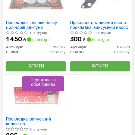
Прокладка головки блоку
Прокладка, паливний насос;
циліндрів двигуна
прокладка, вакуумний насос
0 відгуків
0 відгуків
1 450
300
₴
сьогодні
₴
сьогодні
Артикул:
150.172
Артикул:
876.661
ELRING
Germany
ELRING
Germany
КУПИТИ
КУПИТИ
Передплата
обов'язкова
Прокладка, випускний
колектор
0 відгуків