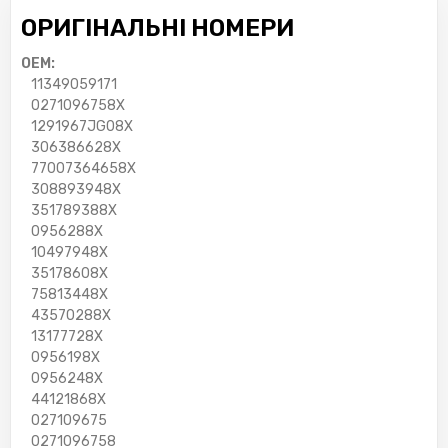
ОРИГІНАЛЬНІ НОМЕРИ
OEM:
11349059171
0271096758X
1291967JG08X
306386628X
77007364658X
308893948X
351789388X
0956288X
10497948X
35178608X
75813448X
43570288X
13177728X
0956198X
0956248X
44121868X
027109675
0271096758