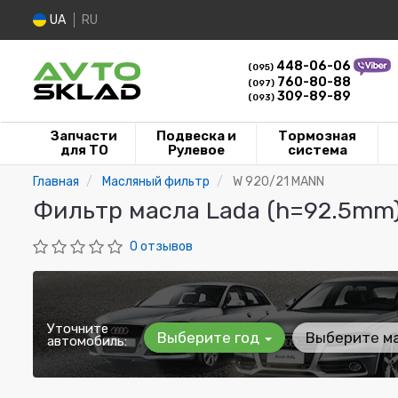
UA
RU
448-06-06
(095)
760-80-88
(097)
309-89-89
(093)
Запчасти
Подвеска и
Тормозная
для ТО
Рулевое
система
Главная
Масляный фильтр
W 920/21 MANN
Фильтр масла Lada (h=92.5mm
0 отзывов
Уточните
Выберите год
Выберите м
автомобиль: