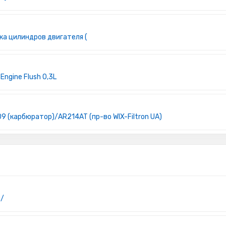
ка цилиндров двигателя (
ngine Flush 0,3L
9 (карбюратор)/AR214AT (пр-во WIX-Filtron UA)
й/