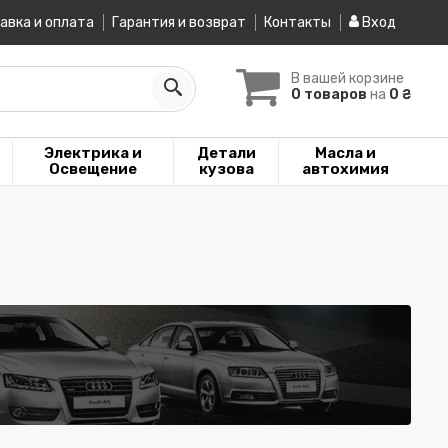
авка и оплата
Гарантия и возврат
Контакты
Вход
В вашей корзине
0 товаров
на
0 ₴
Электрика и
Детали
Масла и
Освещение
кузова
автохимия