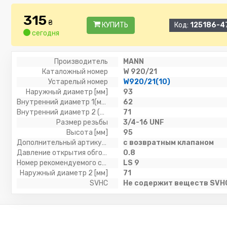
315
₴
КУПИТЬ
Код:
125186-4
сегодня
Производитель
MANN
Каталожный номер
W 920/21
Устарелый номер
W920/21(10)
Наружный диаметр [мм]
93
Внутренний диаметр 1(мм)
62
Внутренний диаметр 2 (мм)
71
Размер резьбы
3/4-16 UNF
Высота [мм]
95
Дополнительный артикул / дополнительная информация 2
с возвратным клапаном
Давление открытия обгонного клапана [бар]
0.8
Номер рекомендуемого специального инструмента
LS 9
Наружный диаметр 2 [мм]
71
SVHC
Не содержит веществ SVH