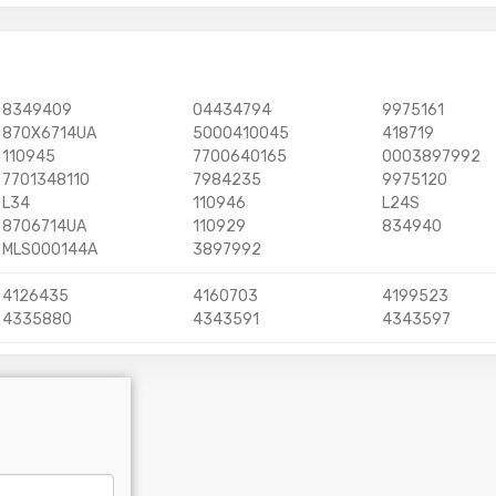
8349409
04434794
9975161
870X6714UA
5000410045
418719
110945
7700640165
0003897992
7701348110
7984235
9975120
L34
110946
L24S
8706714UA
110929
834940
MLS000144A
3897992
4126435
4160703
4199523
4335880
4343591
4343597