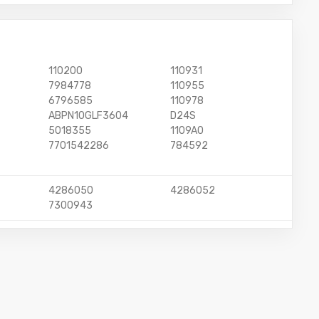
110200
110931
7984778
110955
6796585
110978
ABPN10GLF3604
D24S
5018355
1109A0
7701542286
784592
4286050
4286052
7300943