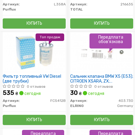
Артикул:
L358A
Артикул:
216635
Purflux
TOTAL
КУПИТЬ
КУПИТЬ
Передплата
Топ продаж
обов'язкова
Фильтр топливный VW Diesel
Сальник клапана BMW X5 (E53);
(две трубки)
CITROEN XSARA, ZX;
CHEVROLET LACETTI
0 отзывов
0 отзывов
535
30
₴
сегодня
₴
сегодня
Артикул:
FCS412B
Артикул:
403.730
Purflux
ELRING
Germany
КУПИТЬ
КУПИТЬ
Передплата
Передплата