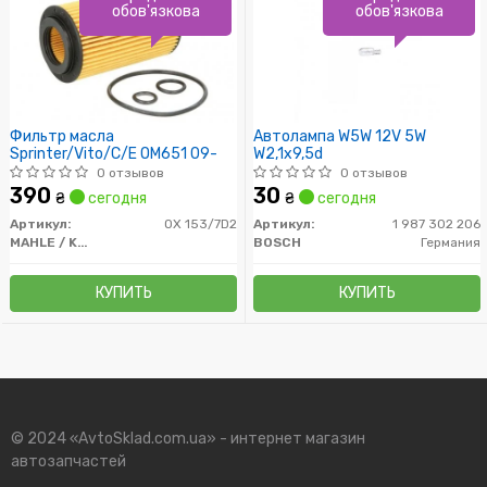
обов'язкова
обов'язкова
Фильтр масла
Автолампа W5W 12V 5W
Sprinter/Vito/C/E ОМ651 09-
W2,1x9,5d
0 отзывов
0 отзывов
390
30
₴
сегодня
₴
сегодня
Артикул:
OX 153/7D2
Артикул:
1 987 302 206
MAHLE / KNECHT
BOSCH
Германия
КУПИТЬ
КУПИТЬ
© 2024 «AvtoSklad.com.ua» - интернет магазин
автозапчастей