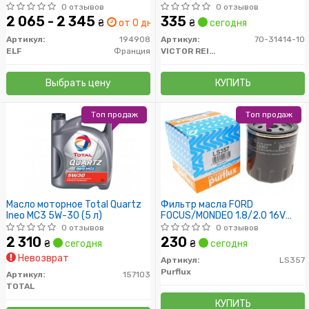
0 отзывов
0 отзывов
2 065 - 2 345
335
₴
от 0 дн.
₴
сегодня
Артикул:
194908
Артикул:
70-31414-10
ELF
Франция
VICTOR REINZ
Выбрать цену
КУПИТЬ
Топ продаж
Топ продаж
Масло моторное Total Quartz
Фильтр масла FORD
Ineo MC3 5W-30 (5 л)
FOCUS/MONDEO 1.8/2.0 16V
11/02-
0 отзывов
0 отзывов
2 310
230
₴
сегодня
₴
сегодня
Невозврат
Артикул:
LS357
Purflux
Артикул:
157103
TOTAL
КУПИТЬ