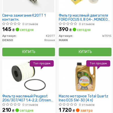
Свеча зажигания K20TT 1
Фильтр масляный двигателя
контактн.
FORD FOCUS II, III 04-, MONDEO
IV, V 07- (пр-во MANN)
0 отзывов
0 отзывов
145
390
₴
сегодня
₴
сегодня
Артикул:
K20TT
Артикул:
W7015
DENSO
Япония
MANN
КУПИТЬ
КУПИТЬ
Топ продаж
Топ продаж
Фильтр масляный Peugeot
Масло моторное Total Quartz
206/307/407 1.4-2.2, Citroen
Ineo ECS 5W-30 (4 л)
C2/C3/C4/C5 1.4-2.0 02-
0 отзывов
0 отзывов
210
1 720
₴
сегодня
₴
завтра