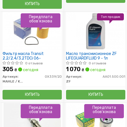
КУПИТЬ
Передплата
Топ продаж
обов'язкова
Фильтр масла Transit
Масло трансмисионное ZF
2.2/2.4/3.2TDCi 06-
LIFEGUARDFLUID 9 - 1л
0 отзывов
0 отзывов
305
1 070
₴
сегодня
₴
сегодня
Артикул:
OX339/2D
Артикул:
AA01.500.001
MAHLE / KNECHT
ZF
КУПИТЬ
КУПИТЬ
Передплата
Передплата
обов'язкова
обов'язкова