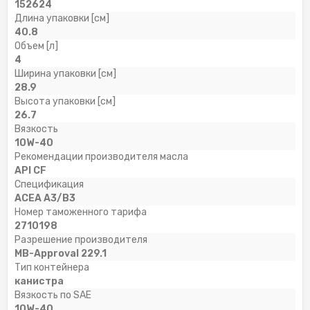
152624
Длина упаковки [см]
40.8
Объем [л]
4
Ширина упаковки [см]
28.9
Высота упаковки [см]
26.7
Вязкость
10W-40
Рекомендации производителя масла
API CF
Спецификация
ACEA A3/B3
Номер таможенного тарифа
2710198
Разрешение производителя
MB-Approval 229.1
Тип контейнера
канистра
Вязкость по SAE
10W-40