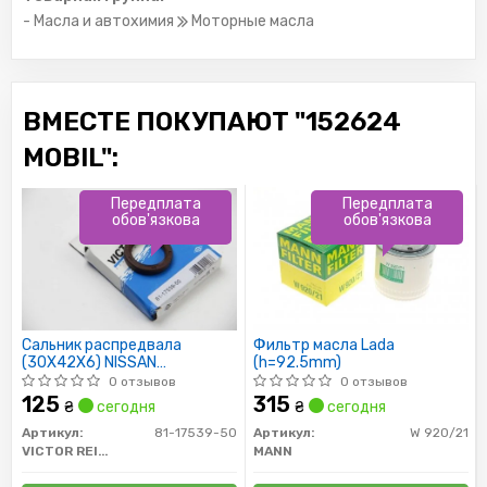
- Масла и автохимия
Моторные масла
ВМЕСТЕ ПОКУПАЮТ "152624
MOBIL":
Передплата
Передплата
обов'язкова
обов'язкова
Сальник распредвала
Фильтр масла Lada
(30X42X6) NISSAN
(h=92.5mm)
INTERSTAR, KUBISTAR,
0 отзывов
0 отзывов
PRIMASTAR
125
315
₴
сегодня
₴
сегодня
Артикул:
81-17539-50
Артикул:
W 920/21
VICTOR REINZ
MANN