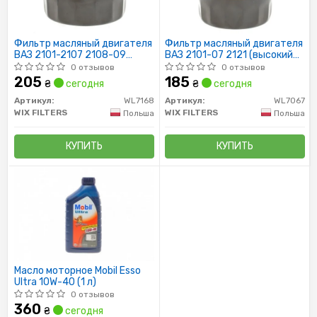
Фильтр масляный двигателя
Фильтр масляный двигателя
ВАЗ 2101-2107 2108-09
ВАЗ 2101-07 2121 (высокий
(низкий 72мм)
88мм) WL7067/OP520 (пр-во
0 отзывов
0 отзывов
WL7168/OP520/1 (пр-во WIX-
WIX-Filtron UA)
205
185
₴
сегодня
₴
сегодня
Filtron UA)
Артикул:
WL7168
Артикул:
WL7067
WIX FILTERS
WIX FILTERS
Польша
Польша
КУПИТЬ
КУПИТЬ
Масло моторное Mobil Esso
Ultra 10W-40 (1 л)
0 отзывов
360
₴
сегодня