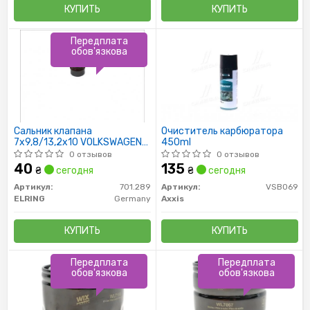
КУПИТЬ
КУПИТЬ
Передплата
обов'язкова
Сальник клапана
Очиститель карбюратора
7x9,8/13,2x10 VOLKSWAGEN
450ml
GTI/VR6
0 отзывов
0 отзывов
40
135
₴
сегодня
₴
сегодня
Артикул:
701.289
Артикул:
VSB069
ELRING
Germany
Axxis
КУПИТЬ
КУПИТЬ
Передплата
Передплата
обов'язкова
обов'язкова