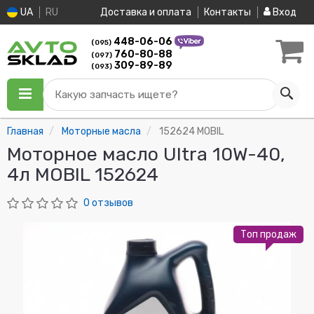
UA
RU
Доставка и оплата
Контакты
Вход
448-06-06
(095)
760-80-88
(097)
309-89-89
(093)
Какую запчасть ищете?
Главная
Моторные масла
152624 MOBIL
Моторное масло Ultra 10W-40,
4л MOBIL 152624
0 отзывов
Топ продаж