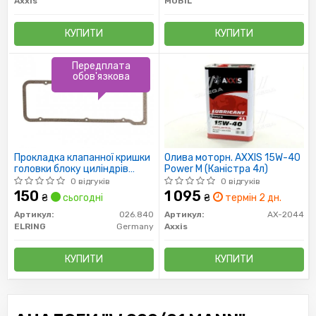
Axxis
MOBIL
КУПИТИ
КУПИТИ
Передплата
обов'язкова
Прокладка клапанної кришки
Олива моторн. AXXIS 15W-40
головки блоку циліндрів
Power M (Каністра 4л)
двигуна (
0 відгуків
0 відгуків
150
1 095
₴
сьогодні
₴
термін 2 дн.
Артикул:
026.840
Артикул:
AX-2044
ELRING
Germany
Axxis
КУПИТИ
КУПИТИ