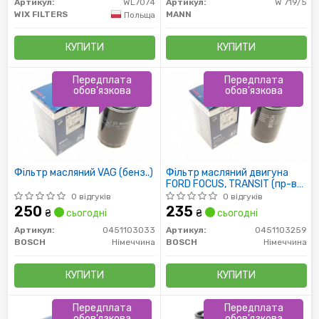
Артикул:
WL7074
Артикул:
W 719/5
WIX FILTERS
MANN
Польща
КУПИТИ
КУПИТИ
Передплата
Передплата
обов'язкова
обов'язкова
Фільтр масляний VAG (бенз..)
Фільтр масляний двигуна
FORD FOCUS, TRANSIT (пр-во
Bosch)
0 відгуків
0 відгуків
250
235
₴
сьогодні
₴
сьогодні
Артикул:
0451103033
Артикул:
0451103259
BOSCH
Німеччина
BOSCH
Німеччина
КУПИТИ
КУПИТИ
Передплата
Передплата
обов'язкова
обов'язкова