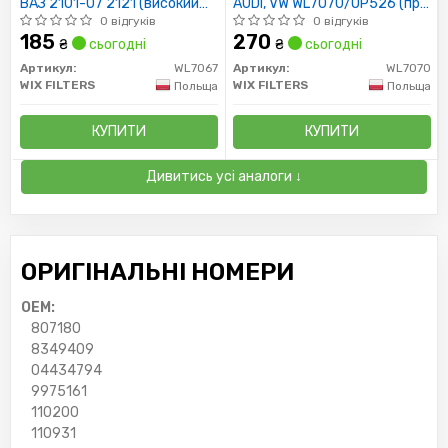
ВАЗ 2101-07 2121 (високий
AUDI, VW WL7070/OP526 (пр-
88мм) WL7067/OP520 (пр-во
во WIX-Filtron)
0 відгуків
0 відгуків
WIX-Filtron UA)
185
270
₴
сьогодні
₴
сьогодні
Артикул:
WL7067
Артикул:
WL7070
WIX FILTERS
WIX FILTERS
Польща
Польща
КУПИТИ
КУПИТИ
Дивитись усі аналоги ↓
ОРИГІНАЛЬНІ НОМЕРИ
OEM:
807180
8349409
04434794
9975161
110200
110931