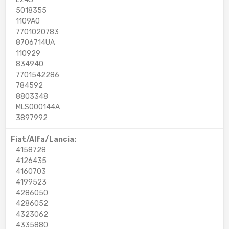
5018355
1109A0
7701020783
8706714UA
110929
834940
7701542286
784592
8803348
MLS000144A
3897992
Fiat/Alfa/Lancia:
4158728
4126435
4160703
4199523
4286050
4286052
4323062
4335880