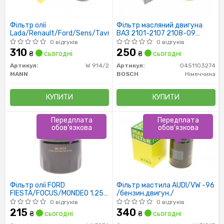
Фільтр олії
Фільтр масляний двигуна
Lada/Renault/Ford/Sens/Tavria/Slavuta
ВАЗ 2101-2107 2108-09
(низький 72мм) (пр-во Bosch)
0 відгуків
0 відгуків
310
250
₴
сьогодні
₴
сьогодні
Артикул:
W 914/2
Артикул:
0451103274
MANN
BOSCH
Німеччина
КУПИТИ
КУПИТИ
Передплата
Передплата
обов'язкова
обов'язкова
Фільтр олії FORD
Фільтр мастила AUDI/VW -96
FIESTA/FOCUS/MONDEO 1.25-
/бензин.двигун./
2.0 07/90-; VOLVO
0 відгуків
0 відгуків
C30/S40/V50 1.6 AMULET
215
340
₴
сьогодні
₴
сьогодні