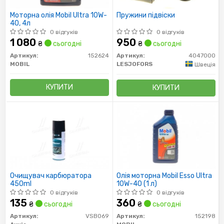
Моторна олія Mobil Ultra 10W-
Пружини підвіски
40, 4л
0 відгуків
0 відгуків
1 080
950
₴
сьогодні
₴
сьогодні
Артикул:
152624
Артикул:
4047000
MOBIL
LESJOFORS
Швеція
КУПИТИ
КУПИТИ
Очищувач карбюратора
Олія моторна Mobil Esso Ultra
450ml
10W-40 (1 л)
0 відгуків
0 відгуків
135
360
₴
сьогодні
₴
сьогодні
Артикул:
VSB069
Артикул:
152198