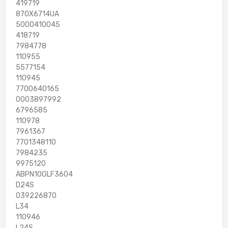
419719
870X6714UA
5000410045
418719
7984778
110955
5577154
110945
7700640165
0003897992
6796585
110978
7961367
7701348110
7984235
9975120
ABPN10GLF3604
D24S
039226870
L34
110946
L24S