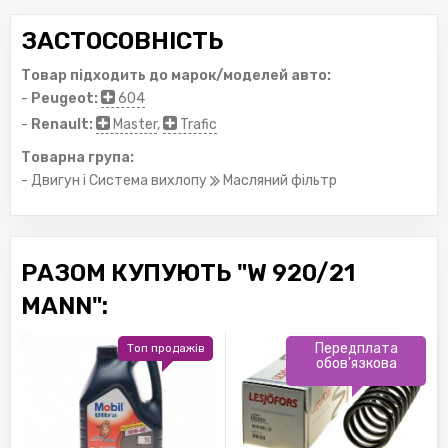
ЗАСТОСОВНІСТЬ
Товар підходить до марок/моделей авто:
-
Peugeot:
604
-
Renault:
Master
,
Trafic
Товарна група:
- Двигун і Система вихлопу
Масляний фільтр
РАЗОМ КУПУЮТЬ "W 920/21
MANN":
Передплата
Топ продажів
обов'язкова