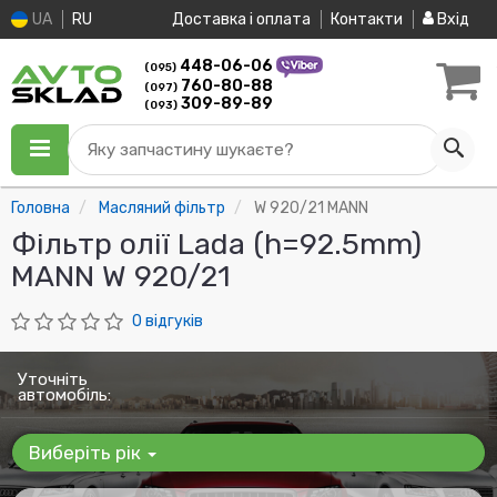
UA
RU
Доставка і оплата
Контакти
Вхід
448-06-06
(095)
760-80-88
(097)
309-89-89
(093)
Яку запчастину шукаєте?
Головна
Масляний фільтр
W 920/21 MANN
Фільтр олії Lada (h=92.5mm)
MANN W 920/21
0 відгуків
Уточніть
автомобіль:
Виберіть рік