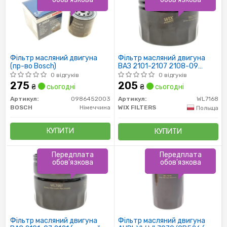
Фільтр масляний двигуна
Фільтр масляний двигуна
(пр-во Bosch)
ВАЗ 2101-2107 2108-09
(низький 72мм)
0 відгуків
0 відгуків
WL7168/OP520/1 (пр-во WIX-
275
205
₴
сьогодні
₴
сьогодні
Filtron UA)
Артикул:
0986452003
Артикул:
WL7168
BOSCH
Німеччина
WIX FILTERS
Польща
КУПИТИ
КУПИТИ
Передплата
Передплата
обов'язкова
обов'язкова
Фільтр масляний двигуна
Фільтр масляний двигуна