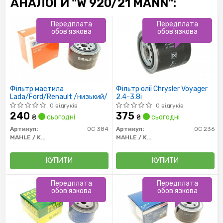
АНАЛОГИ "W 920/21 MANN":
Передплата
Передплата
обов'язкова
обов'язкова
Фільтр мастила
Фільтр олії Chrysler Voyager
Lada/Ford/Renault /низький/
2.4-3.8i
0 відгуків
0 відгуків
240
375
₴
сьогодні
₴
сьогодні
Артикул:
OC 384
Артикул:
OC 236
MAHLE / KNECHT
MAHLE / KNECHT
КУПИТИ
КУПИТИ
Передплата
Передплата
обов'язкова
обов'язкова