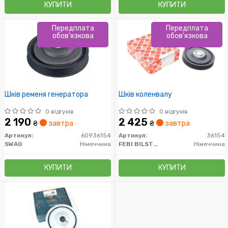
КУПИТИ
КУПИТИ
Передплата
Передплата
обов'язкова
обов'язкова
Шків ременя генератора
Шків коленвалу
0 відгуків
0 відгуків
2 190
2 425
₴
завтра
₴
завтра
Артикул:
60936154
Артикул:
36154
SWAG
Німеччина
FEBI BILSTEIN
Німеччина
КУПИТИ
КУПИТИ