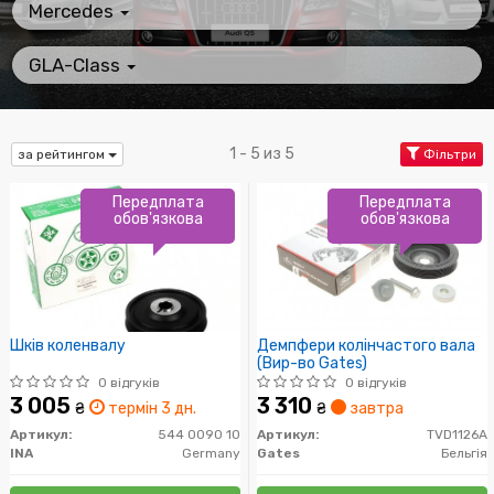
Mercedes
GLA-Class
1 - 5 из 5
за рейтингом
Фільтри
Передплата
Передплата
обов'язкова
обов'язкова
Шків коленвалу
Демпфери колінчастого вала
(Вир-во Gates)
0 відгуків
0 відгуків
3 005
3 310
₴
термін 3 дн.
₴
завтра
Артикул:
544 0090 10
Артикул:
TVD1126A
INA
Germany
Gates
Бельгія