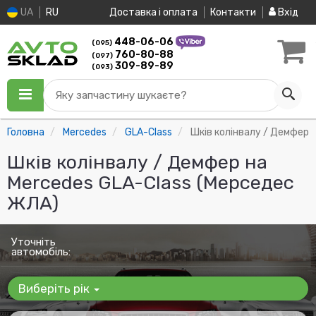
UA
RU
Доставка і оплата
Контакти
Вхід
448-06-06
(095)
760-80-88
(097)
309-89-89
(093)
Яку запчастину шукаєте?
Головна
Mercedes
GLA-Class
Шків колінвалу / Демфер
Шків колінвалу / Демфер на
Mercedes GLA-Class (Мерседес
ЖЛА)
Уточніть
автомобіль:
Виберіть рік