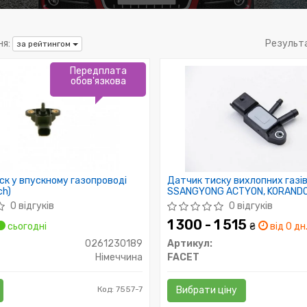
я:
Результ
за рейтингом
Передплата
обов'язкова
ск у впускному газопроводі
Датчик тиску вихлопних газі
ch)
SSANGYONG ACTYON, KORANDO
RODIUS 2.0D
0 відгуків
0 відгуків
1 300 - 1 515
сьогодні
₴
від 0 дн
0261230189
Артикул:
Німеччина
FACET
Код: 7557-7
Вибрати ціну