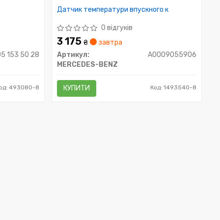
Датчик температури впускного к
0 відгуків
3 175
₴
завтра
05 153 50 28
Артикул:
A0009055906
MERCEDES-BENZ
од: 493080-8
КУПИТИ
Код: 1493540-8