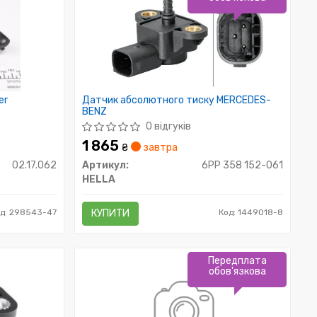
er
Датчик абсолютного тиску MERCEDES-
BENZ
0 відгуків
1 865
₴
завтра
02.17.062
Артикул:
6PP 358 152-061
HELLA
д: 298543-47
КУПИТИ
Код: 1449018-8
Передплата
обов'язкова