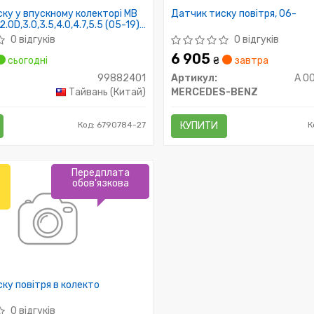
ку у впускному колекторі MB
Датчик тиску повітря, 06-
,2.0D,3.0,3.5,4.0,4.7,5.5 (05-19)
 VIKA
0 відгуків
0 відгуків
6 905
сьогодні
₴
завтра
99882401
Артикул:
A 0
Тайвань (Китай)
MERCEDES-BENZ
Код: 6790784-27
КУПИТИ
К
Передплата
обов'язкова
ку повітря в колекто
0 відгуків