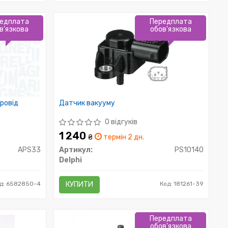
едплата
Передплата
в'язкова
обов'язкова
провід
Датчик вакууму
0 відгуків
1 240
₴
термін 2 дн.
APS33
Артикул:
PS10140
Delphi
д: 6582850-4
КУПИТИ
Код: 181261-39
Передплата
обов'язкова