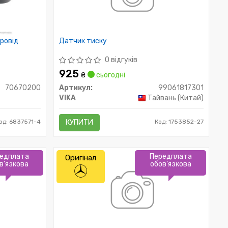
провід
Датчик тиску
0 відгуків
925
₴
сьогодні
70670200
Артикул:
99061817301
VIKA
Тайвань (Китай)
од: 6837571-4
КУПИТИ
Код: 1753852-27
едплата
Передплата
Оригінал
в'язкова
обов'язкова