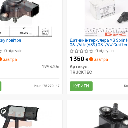
ку повітря
Датчик інтеркулера MB Sprint
06-/Vito(639) 03-/VW Crafter
0 відгуків
0 відгуків
1 350
завтра
₴
завтра
1.993.106
Артикул:
TRUCKTEC
Код: 175970-47
КУПИТИ
Ко