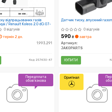
ку відпрацьованих газів
Датчик тиску, впускний газо
qai / Renault Koleos 2.0 dCi 07-
0 відгуків
0 відгуків
590
термін 2 дн.
₴
завтра
1.993.291
Артикул:
JAKOPARTS
Код: 257430-47
КУПИТИ
К
Передплата
Пер
Оригінал
обов'язкова
обо