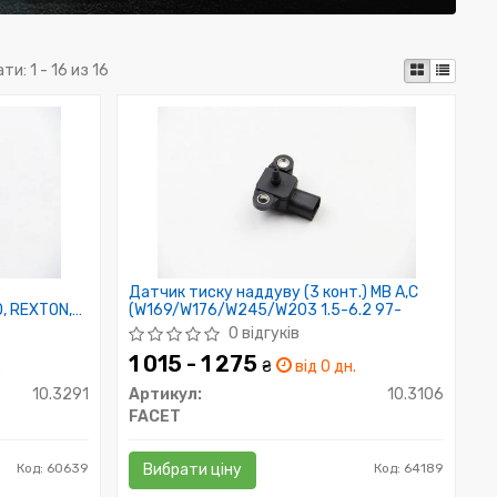
ати:
1 - 16 из 16
в
Датчик тиску наддуву (3 конт.) MB A,C
, REXTON,
(W169/W176/W245/W203 1.5-6.2 97-
0 відгуків
1 015 - 1 275
.
₴
від 0 дн.
10.3291
Артикул:
10.3106
FACET
Код: 60639
Вибрати ціну
Код: 64189