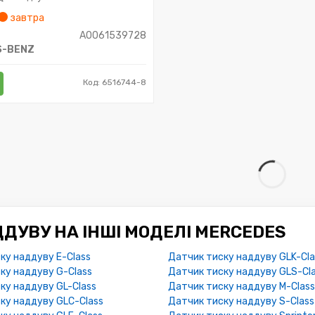
завтра
A0061539728
S-BENZ
Код: 6516744-8
ДУВУ НА ІНШІ МОДЕЛІ MERCEDES
ку наддуву E-Class
Датчик тиску наддуву GLK-Cla
ку наддуву G-Class
Датчик тиску наддуву GLS-Cl
ку наддуву GL-Class
Датчик тиску наддуву M-Class
ку наддуву GLC-Class
Датчик тиску наддуву S-Class