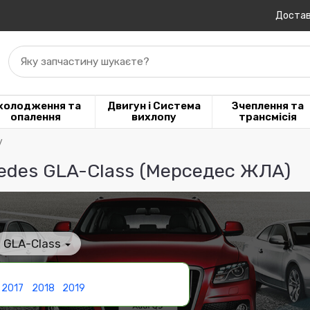
Достав
Яку запчастину шукаєте?
холодження та
Двигун і Система
Зчеплення та
опалення
вихлопу
трансмісія
у
edes GLA-Class (Мерседес ЖЛА)
GLA-Class
2017
2018
2019