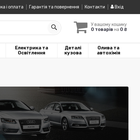
ка і оплата
Гарантія та повернення
Контакти
Вхід
У вашому кошику
0 товарів
на
0 ₴
Електрика та
Деталі
Олива та
Освітлення
кузова
автохімія