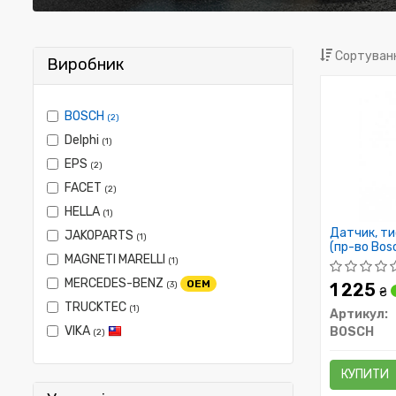
Сортуванн
Виробник
BOSCH
(2)
Delphi
(1)
EPS
(2)
FACET
(2)
HELLA
(1)
Датчик, ти
JAKOPARTS
(1)
(пр-во Bos
MAGNETI MARELLI
(1)
MERCEDES-BENZ
OEM
(3)
1 225
₴
TRUCKTEC
(1)
Артикул:
VIKA
BOSCH
(2)
КУПИТИ