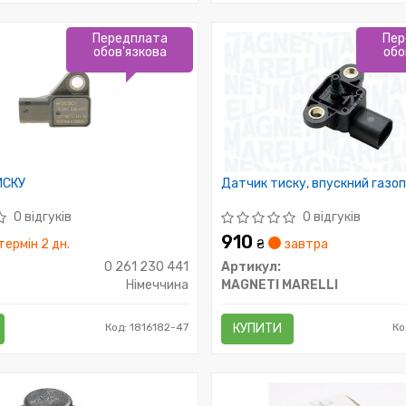
Передплата
Пер
обов'язкова
обо
ИСКУ
Датчик тиску, впускний газо
0 відгуків
0 відгуків
910
термін 2 дн.
₴
завтра
0 261 230 441
Артикул:
Німеччина
MAGNETI MARELLI
Код: 1816182-47
КУПИТИ
Ко