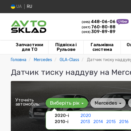
UA
RU
448-06-06
(095)
760-80-88
(097)
309-89-89
(093)
Запчастини
Підвіска і
Гальмівна
О
для ТО
Рульове
система
Головна
Mercedes
GLA-Class
Датчик тиску наддув
Датчик тиску наддуву на Merc
Уточніть
Виберіть рік
Mercedes
автомобіль:
2020-і
2020
2010-і
2013
2014
2015
2016