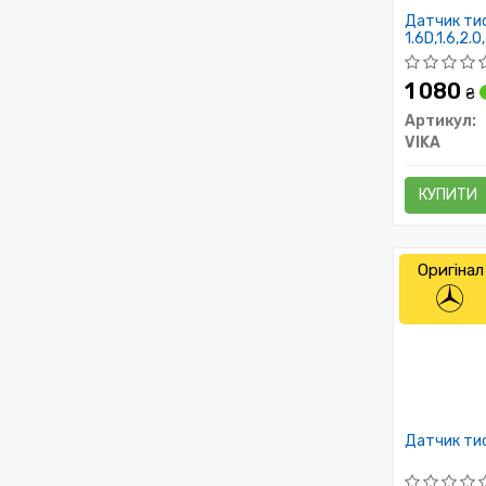
Датчик тис
1.6D,1.6,2.0
(99882401)
1 080
₴
Артикул:
VIKA
КУПИТИ
Оригінал
Датчик тис