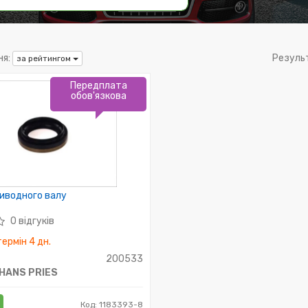
я:
Резуль
за рейтингом
Передплата
обов'язкова
иводного валу
0 відгуків
ермін 4 дн.
200533
HANS PRIES
Код: 1183393-8