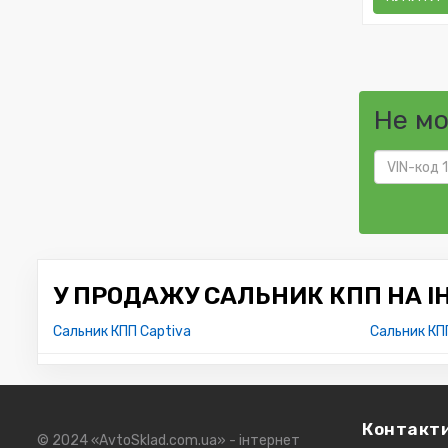
Не м
У ПРОДАЖУ САЛЬНИК КПП НА І
Сальник КПП Captiva
Сальник КП
Контакт
© 2024 «AvtoSklad.com.ua» - інтернет