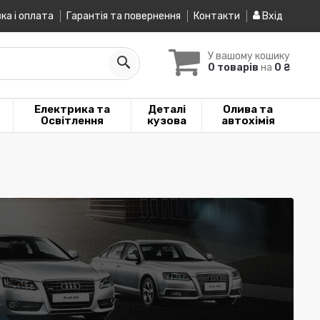
ка і оплата
Гарантія та повернення
Контакти
Вхід
У вашому кошику
0 товарів
на
0 ₴
Електрика та
Деталі
Олива та
Освітлення
кузова
автохімія