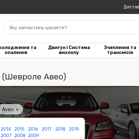
Достав
Яку запчастину шукаєте?
холодження та
Двигун і Система
Зчеплення та
опалення
вихлопу
трансмісія
o (Шевроле Авео)
Aveo
2014
2015
2016
2017
2018
2019
2007
2008
2009