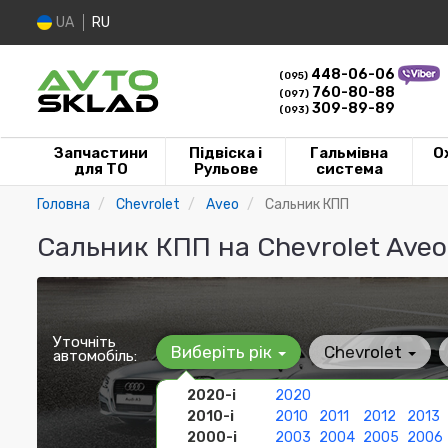
UA
RU
448-06-06
(095)
760-80-88
(097)
309-89-89
(093)
Запчастини
Підвіска і
Гальмівна
О
для ТО
Рульове
система
Головна
Chevrolet
Aveo
Сальник КПП
Сальник КПП на Chevrolet Ave
Уточніть
Виберіть рік
Chevrolet
автомобіль:
2020-і
2020
2010-і
2010
2011
2012
2013
2000-і
2003
2004
2005
2006