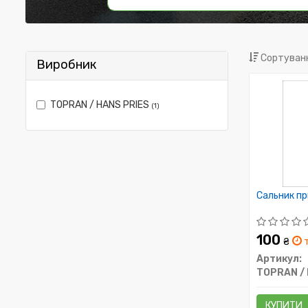
Сортуванн
Виробник
TOPRAN / HANS PRIES
(1)
Сальник пр
100
₴
т
Артикул:
TOPRAN / 
КУПИТИ