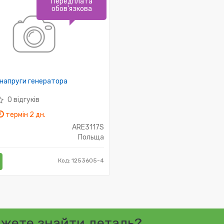
Передплата
обов'язкова
напруги генератора
0 відгуків
термін 2 дн.
ARE3117S
Польща
Код: 1253605-4
ожете знайти деталь?