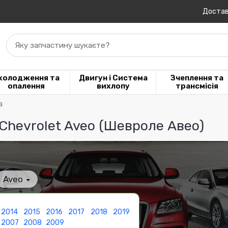
Достав
Яку запчастину шукаєте?
холодження та
Двигун і Система
Зчеплення та
опалення
вихлопу
трансмісія
а
Chevrolet Aveo (Шевроле Авео)
Aveo
2014
2015
2016
2017
2018
2019
2007
2008
2009