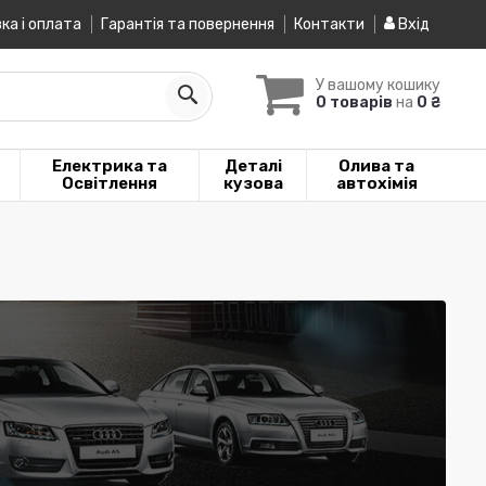
ка і оплата
Гарантія та повернення
Контакти
Вхід
У вашому кошику
0 товарів
на
0 ₴
Електрика та
Деталі
Олива та
Освітлення
кузова
автохімія