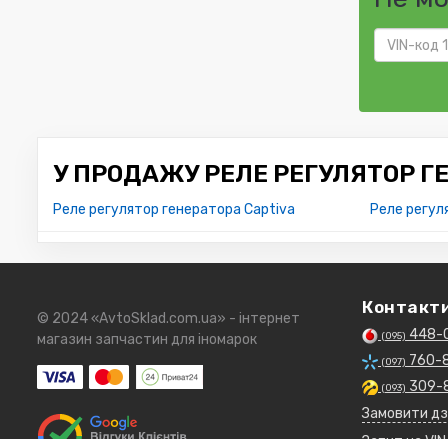
У ПРОДАЖУ РЕЛЕ РЕГУЛЯТОР ГЕ
Реле регулятор генератора Captiva
Реле регул
Контакт
© 2024 «AvtoSklad.com.ua» - інтернет
448-
(095)
магазин запчастин для іномарок
760-
(097)
309-
(093)
Замовити дз
Запит на VIN