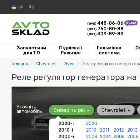
UA
RU
448-06-06
(095)
760-80-88
(097)
309-89-89
(093)
Запчастини
Підвіска і
Гальмівна
О
для ТО
Рульове
система
Головна
Chevrolet
Aveo
Реле регулятор генератор
Реле регулятор генератора на 
Уточніть
Виберіть рік
Chevrolet
автомобіль:
2020-і
2020
2010-і
2010
2011
2012
2013
2000-і
2003
2004
2005
2006