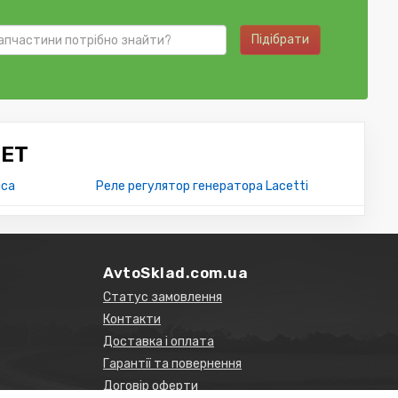
Підібрати
LET
ica
Реле регулятор генератора Lacetti
AvtoSklad.com.ua
Статус замовлення
Контакти
Доставка і оплата
Гарантії та повернення
Договір оферти