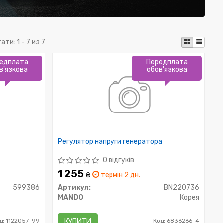
тати:
1 - 7 из 7
едплата
Передплата
в'язкова
обов'язкова
Регулятор напруги генератора
0 відгуків
1 255
₴
термін 2 дн.
599386
Артикул:
BN220736
MANDO
Корея
д: 1122057-99
КУПИТИ
Код: 6836266-4