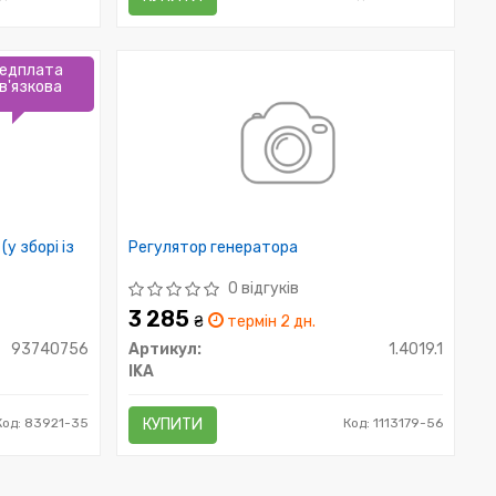
едплата
в'язкова
у зборі із
Регулятор генератора
0 відгуків
3 285
₴
термін 2 дн.
93740756
Артикул:
1.4019.1
IKA
Код: 83921-35
КУПИТИ
Код: 1113179-56