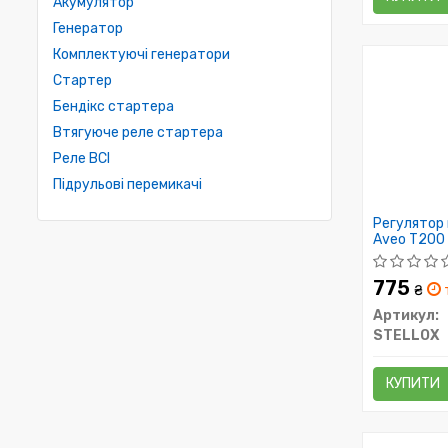
Акумулятор
Генератор
Комплектуючі генератори
Стартер
Бендікс стартера
Втягуюче реле стартера
Реле ВСІ
Підрульові перемикачі
Регулятор 
Aveo T200 
775
₴
т
Артикул:
STELLOX
КУПИТИ