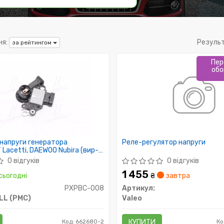
я:
Резуль
за рейтингом
Пер
обо
напруги генератора
Реле-регулятор напруги
Lacetti, DAEWOO Nubira (вир-
MALL)
0 відгуків
0 відгуків
1 455
сьогодні
₴
завтра
PXPBC-008
Артикул:
LL (PMC)
Valeo
Код: 662680-2
КУПИТИ
Ко