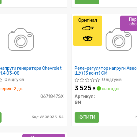
Пер
Оригінал
обо
напруги генератора Chevrolet
Реле-регулятор напруги Авео (
1.4 03-08
ЩУ) (3 конт) GM
0 відгуків
0 відгуків
3 525
ермін 2 дн.
₴
сьогодні
0671847SX
Артикул:
GM
Код: 6808035-54
КУПИТИ