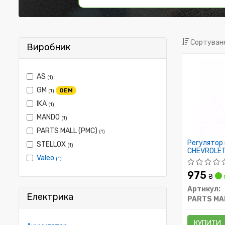
Сортуванн
Виробник
AS
(1)
GM
OEM
(1)
IKA
(1)
MANDO
(1)
PARTS MALL (PMC)
(1)
Регулятор 
STELLOX
(1)
CHEVROLET 
Valeo
во PARTS-
(1)
975
₴
Артикул:
Електрика
PARTS MA
КУПИТИ