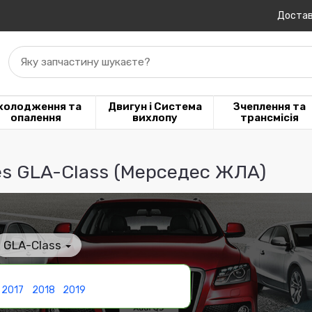
Достав
Яку запчастину шукаєте?
холодження та
Двигун і Система
Зчеплення та
опалення
вихлопу
трансмісія
es GLA-Class (Мерседес ЖЛА)
GLA-Class
2017
2018
2019