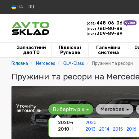
UA
RU
448-06-06
(095)
760-80-88
(097)
309-89-89
(093)
Запчастини
Підвіска і
Гальмівна
О
для ТО
Рульове
система
Головна
Mercedes
GLA-Class
Пружини та ресори
Пружини та ресори на Merced
Уточніть
Виберіть рік
Mercedes
автомобіль:
2020-і
2020
2010-і
2013
2014
2015
2016