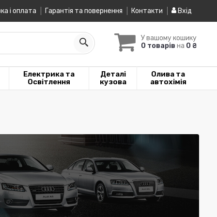
ка і оплата
Гарантія та повернення
Контакти
Вхід
У вашому кошику
0 товарів
на
0 ₴
Електрика та
Деталі
Олива та
Освітлення
кузова
автохімія