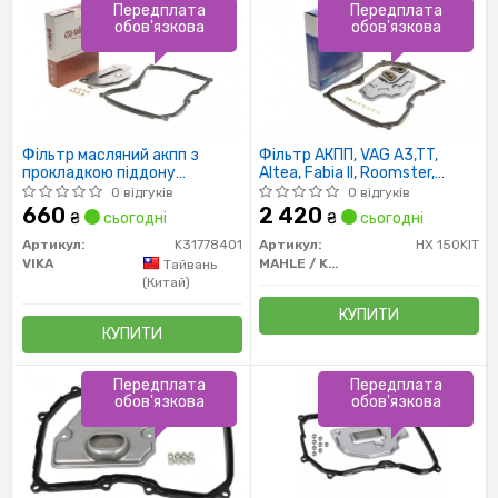
Передплата
Передплата
обов'язкова
обов'язкова
Фільтр масляний акпп з
Фільтр АКПП, VAG A3,TT,
прокладкою піддону
Altea, Fabia II, Roomster,
(K31778401) VIKA
GolfV, Touran, Polo, 98-15
0 відгуків
0 відгуків
660
2 420
₴
сьогодні
₴
сьогодні
Артикул:
K31778401
Артикул:
HX 150KIT
VIKA
MAHLE / KNECHT
Тайвань
(Китай)
КУПИТИ
КУПИТИ
Передплата
Передплата
обов'язкова
обов'язкова