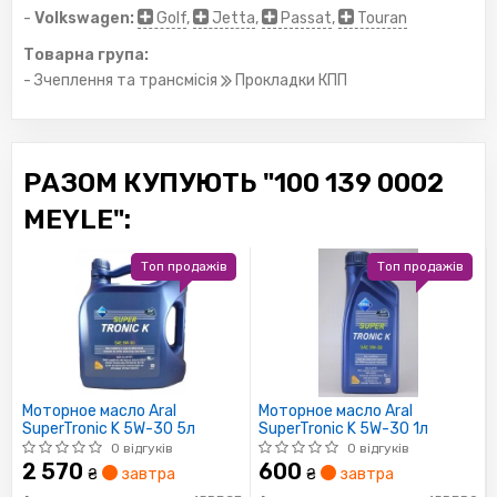
-
Volkswagen:
Golf
,
Jetta
,
Passat
,
Touran
Товарна група:
- Зчеплення та трансмісія
Прокладки КПП
РАЗОМ КУПУЮТЬ "100 139 0002
MEYLE":
Топ продажів
Топ продажів
Моторное масло Aral
Моторное масло Aral
SuperTronic K 5W-30 5л
SuperTronic K 5W-30 1л
0 відгуків
0 відгуків
2 570
600
₴
завтра
₴
завтра