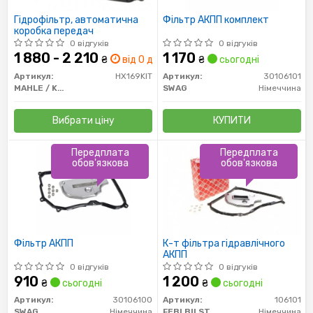
Гідрофільтр, автоматична
Фільтр АКПП комплект
коробка передач
0 відгуків
0 відгуків
1 880 - 2 210
1 170
₴
від 0 дн.
₴
сьогодні
Артикул:
HX169KIT
Артикул:
30106101
MAHLE / KNECHT
SWAG
Німеччина
Вибрати ціну
КУПИТИ
Передплата
Передплата
обов'язкова
обов'язкова
Фільтр АКПП
К-т фільтра гідравлічного
АКПП
0 відгуків
0 відгуків
910
1 200
₴
сьогодні
₴
сьогодні
Артикул:
30106100
Артикул:
106101
SWAG
Німеччина
FEBI BILSTEIN
Німеччина