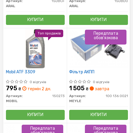
Артикул:
15DBCF
Артикул:
15DBD0
ARAL
ARAL
КУПИТИ
КУПИТИ
Передплата
Топ продажів
обов'язкова
Mobil ATF 3309
Фільтр АКПП
0 відгуків
0 відгуків
795
1 505
₴
термін 2 дн.
₴
завтра
Артикул:
150273
Артикул:
100 136 0021
MOBIL
MEYLE
КУПИТИ
КУПИТИ
Передплата
Передплата
обов'язкова
обов'язкова