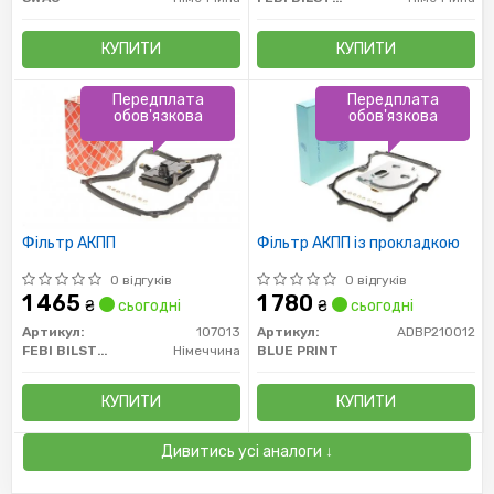
КУПИТИ
КУПИТИ
Передплата
Передплата
обов'язкова
обов'язкова
Фільтр АКПП
Фільтр АКПП із прокладкою
0 відгуків
0 відгуків
1 465
1 780
₴
сьогодні
₴
сьогодні
Артикул:
107013
Артикул:
ADBP210012
FEBI BILSTEIN
Німеччина
BLUE PRINT
КУПИТИ
КУПИТИ
Дивитись усі аналоги ↓