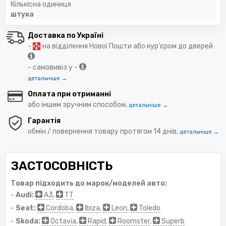
Кількісна одиниця
штука
Доставка по Україні
-
на відділення Нової Пошти або кур'єром до дверей
- самовивіз у -
детальніше →
Оплата при отриманні
або іншим зручним способом,
детальніше →
Гарантія
обмін / повернення товару протягом 14 днів,
детальніше →
ЗАСТОСОВНІСТЬ
Товар підходить до марок/моделей авто:
-
Audi:
A3
,
TT
-
Seat:
Cordoba
,
Ibiza
,
Leon
,
Toledo
-
Skoda:
Octavia
,
Rapid
,
Roomster
,
Superb