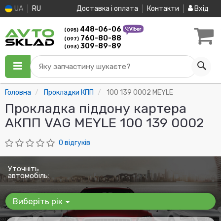
UA
RU
Доставка і оплата
Контакти
Вхід
448-06-06
(095)
760-80-88
(097)
309-89-89
(093)
Яку запчастину шукаєте?
Головна
Прокладки КПП
100 139 0002 MEYLE
Прокладка піддону картера
АКПП VAG MEYLE 100 139 0002
0 відгуків
Уточніть
автомобіль:
Виберіть рік