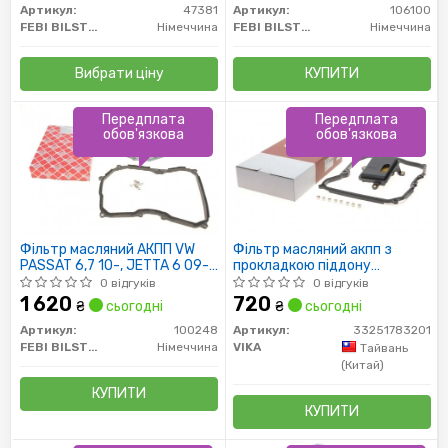
Артикул:
47381
Артикул:
106100
FEBI BILSTEIN
Німеччина
FEBI BILSTEIN
Німеччина
Вибрати ціну
КУПИТИ
Передплата
Передплата
обов'язкова
обов'язкова
Фільтр масляний АКПП VW
Фільтр масляний акпп з
PASSAT 6,7 10-, JETTA 6 09-
прокладкою піддону
з прокладкою (пр-во FEBI)
(33251783201) VIKA
0 відгуків
0 відгуків
1 620
720
₴
сьогодні
₴
сьогодні
Артикул:
100248
Артикул:
33251783201
FEBI BILSTEIN
Німеччина
VIKA
Тайвань
(Китай)
КУПИТИ
КУПИТИ