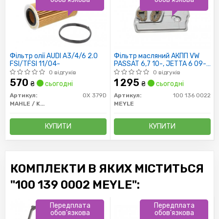
Фільтр олії AUDI A3/4/6 2.0
Фільтр масляний АКПП VW
FSI/TFSI 11/04-
PASSAT 6,7 10-, JETTA 6 09-
(пр-во MEYLE)
0 відгуків
0 відгуків
570
1 295
₴
сьогодні
₴
сьогодні
Артикул:
OX 379D
Артикул:
100 136 0022
MAHLE / KNECHT
MEYLE
КУПИТИ
КУПИТИ
КОМПЛЕКТИ В ЯКИХ МІСТИТЬСЯ
"100 139 0002 MEYLE":
Передплата
Передплата
обов'язкова
обов'язкова