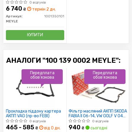
0 відгуків
6 740
₴
термін 2 дн.
Артикул:
1001350101
MEYLE
КУПИТИ
АНАЛОГИ "100 139 0002 MEYLE":
Передплата
Передплата
обов'язкова
обов'язкова
Прокладка піддону картера
Фільтр масляний АКПП SKODA
АКПП VAG (пр-во FEBI)
FABIA II 06-14, VW GOLF V 04-
09 з прокладкою (пр-во FEBI)
0 відгуків
0 відгуків
465 - 585
940
₴
від 0 дн.
₴
сьогодні