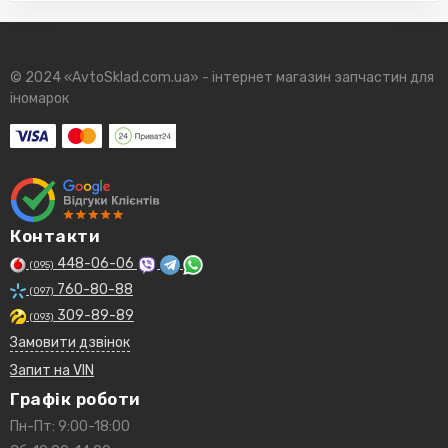
© 2024 «AvtoSklad.com.ua» - інтернет магазин запчастин для
іномарок
Контакти
448-06-06
(095)
760-80-88
(097)
309-89-89
(093)
Замовити дзвінок
Запит на VIN
Графік роботи
Пн-Пт: 9:00-18:00