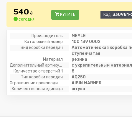
540
₴
КУПИТЬ
Код:
330981-
сегодня
Производитель
MEYLE
Каталожный номер
100 139 0002
Вид коробки передач
Автоматическая коробка п
ступенчатая
Материал
резина
Дополнительный артикул / дополнительная информация 2
с укрепительным материа
Количество отверстий 1
8
Тип коробки передач
AQ250
Ограничение производителя
AISIN WARNER
Количественная единица
штука