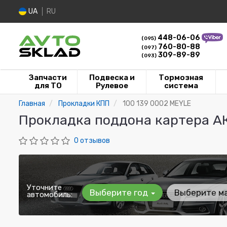
UA
RU
448-06-06
(095)
760-80-88
(097)
309-89-89
(093)
Запчасти
Подвеска и
Тормозная
для ТО
Рулевое
система
Главная
Прокладки КПП
100 139 0002 MEYLE
Прокладка поддона картера А
0 отзывов
Уточните
Выберите год
Выберите м
автомобиль: