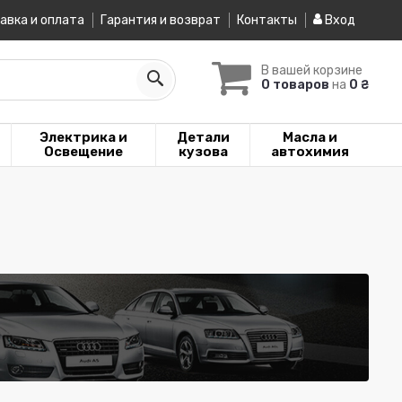
авка и оплата
Гарантия и возврат
Контакты
Вход
В вашей корзине
0 товаров
на
0 ₴
Электрика и
Детали
Масла и
Освещение
кузова
автохимия