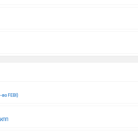
-во FEBI)
АКПП