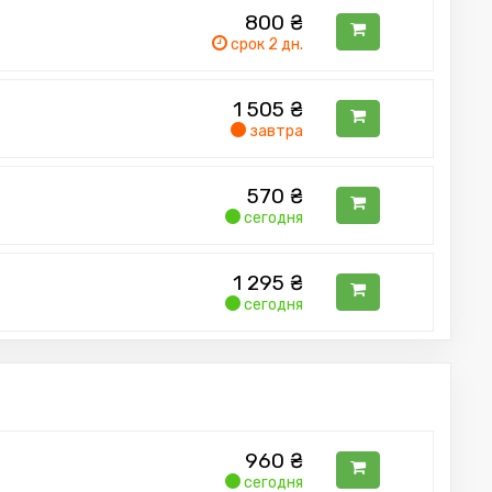
800
₴
срок 2 дн.
1 505
₴
завтра
570
₴
сегодня
1 295
₴
сегодня
960
₴
сегодня