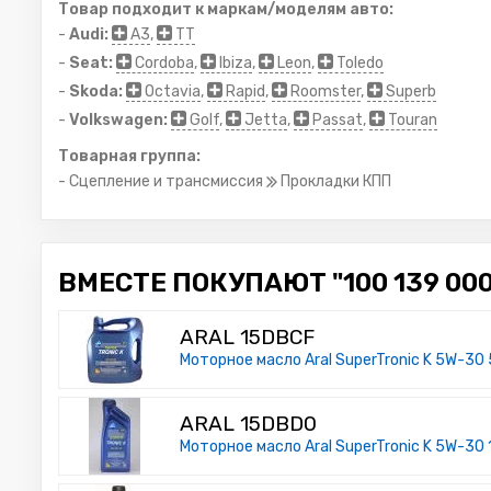
Товар подходит к маркам/моделям авто:
-
Audi:
A3
,
TT
-
Seat:
Cordoba
,
Ibiza
,
Leon
,
Toledo
-
Skoda:
Octavia
,
Rapid
,
Roomster
,
Superb
-
Volkswagen:
Golf
,
Jetta
,
Passat
,
Touran
Товарная группа:
- Сцепление и трансмиссия
Прокладки КПП
ВМЕСТЕ ПОКУПАЮТ "100 139 000
ARAL 15DBCF
Моторное масло Aral SuperTronic K 5W-30 
ARAL 15DBD0
Моторное масло Aral SuperTronic K 5W-30 