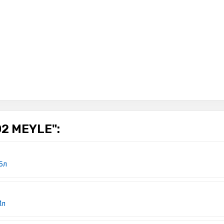
2 MEYLE":
5л
1л