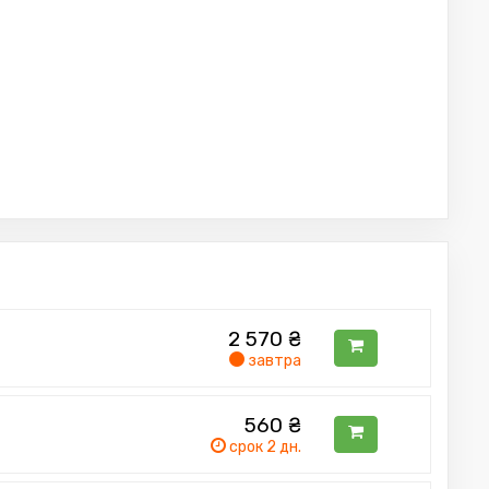
2 570
₴
завтра
560
₴
срок 2 дн.