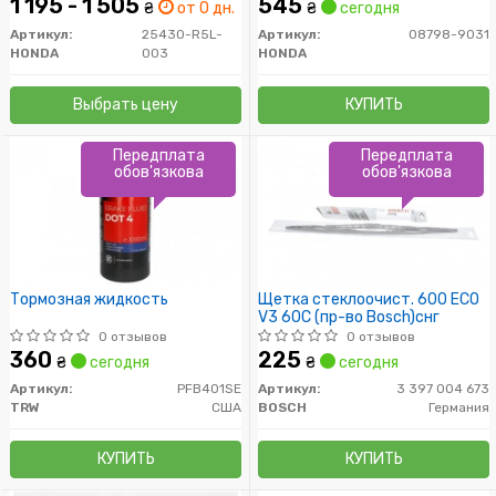
1 195 - 1 505
545
₴
от 0 дн.
₴
сегодня
Артикул:
25430-R5L-
Артикул:
08798-9031
HONDA
003
HONDA
Выбрать цену
КУПИТЬ
Передплата
Передплата
обов'язкова
обов'язкова
Тормозная жидкость
Щетка стеклоочист. 600 ECO
V3 60C (пр-во Bosch)снг
0 отзывов
0 отзывов
360
225
₴
сегодня
₴
сегодня
Артикул:
PFB401SE
Артикул:
3 397 004 673
TRW
США
BOSCH
Германия
КУПИТЬ
КУПИТЬ