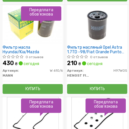
Передплата
обов'язкова
Фильтр масла
Фильтр масляный Opel Astra
Hyundai/Kia/Mazda
1.7TD -98/Fiat Grande Punto
05-/Nissan Cube 10-
0 отзывов
0 отзывов
430
210
₴
сегодня
₴
сегодня
Артикул:
W 610/6
Артикул:
H97W05
MANN
HENGST FILTER
КУПИТЬ
КУПИТЬ
Передплата
Передплата
обов'язкова
обов'язкова