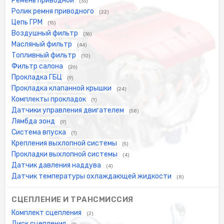
Ремень приводной
(33)
Ролик ремня приводного
(22)
Цепь ГРМ
(15)
Воздушный фильтр
(36)
Масляный фильтр
(44)
Топливный фильтр
(10)
Фильтр салона
(26)
Прокладка ГБЦ
(9)
Прокладка клапанной крышки
(24)
Комплекты прокладок
(1)
Датчики управления двигателем
(58)
Лямбда зонд
(9)
Система впуска
(1)
Крепления выхлопной системы
(5)
Прокладки выхлопной системы
(4)
Датчик давления наддува
(4)
Датчик температуры охлаждающей жидкости
(8)
СЦЕПЛЕНИЕ И ТРАНСМИССИЯ
Комплект сцепления
(2)
Диск сцепления