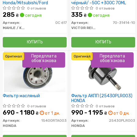
Honda/Mitsubishi/Ford
чёрный/ -50C +300C 70ML
0 отзывов
0 отзывов
285
335
₴
сегодня
₴
сегодня
Артикул:
OC 617
Артикул:
70-31414-10
MAHLE / KNECHT
VICTOR REINZ
КУПИТЬ
КУПИТЬ
Передплата
Передплата
Оригинал
Оригинал
обов'язкова
обов'язкова
Фильтр масляный
Фильтр АКПП (25430PLR003)
HONDA
0 отзывов
0 отзывов
690 - 1 180
990 - 1 195
₴
от 1 дн.
₴
от 0 дн.
Артикул:
15400RTA003
Артикул:
25430PLR003
HONDA
HONDA