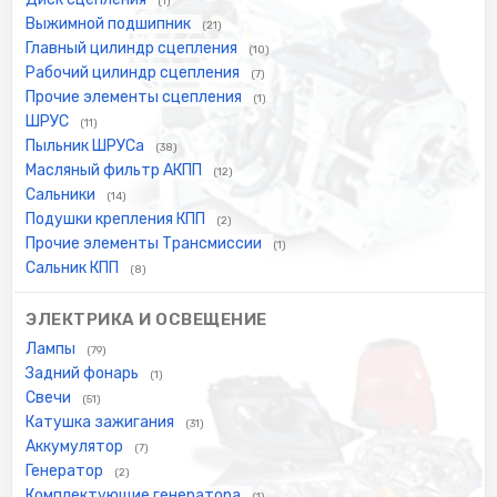
(1)
Выжимной подшипник
(21)
Главный цилиндр сцепления
(10)
Рабочий цилиндр сцепления
(7)
Прочие элементы сцепления
(1)
ШРУС
(11)
Пыльник ШРУСа
(38)
Масляный фильтр АКПП
(12)
Сальники
(14)
Подушки крепления КПП
(2)
Прочие элементы Трансмиссии
(1)
Сальник КПП
(8)
ЭЛЕКТРИКА И ОСВЕЩЕНИЕ
Лампы
(79)
Задний фонарь
(1)
Свечи
(51)
Катушка зажигания
(31)
Аккумулятор
(7)
Генератор
(2)
Комплектующие генератора
(1)