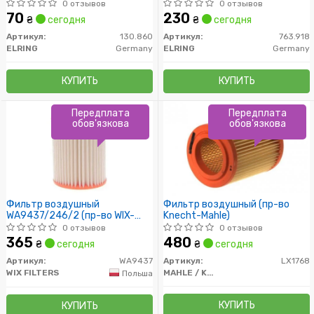
(D13/D15/D16)
Opel
0 отзывов
0 отзывов
70
230
₴
сегодня
₴
сегодня
Артикул:
130.860
Артикул:
763.918
ELRING
Germany
ELRING
Germany
КУПИТЬ
КУПИТЬ
Передплата
Передплата
обов'язкова
обов'язкова
Фильтр воздушный
Фильтр воздушный (пр-во
WA9437/246/2 (пр-во WIX-
Knecht-Mahle)
Filtron)
0 отзывов
0 отзывов
365
480
₴
сегодня
₴
сегодня
Артикул:
WA9437
Артикул:
LX1768
WIX FILTERS
MAHLE / KNECHT
Польша
КУПИТЬ
КУПИТЬ