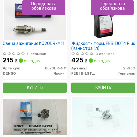
Передплата
Передплата
обов'язкова
обов'язкова
Свеча зажигания KJ20DR-M11
Жидкость торм. FEBI DOT4 Plus
(Канистра 1л)
0 отзывов
0 отзывов
215
425
₴
сегодня
₴
сегодня
Артикул:
KJ20DR-M11
Артикул:
23930
DENSO
Япония
FEBI BILSTEIN
Германия
КУПИТЬ
КУПИТЬ