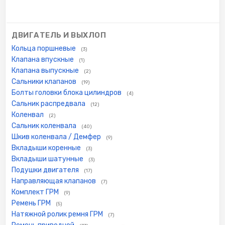
ДВИГАТЕЛЬ И ВЫХЛОП
Кольца поршневые
(3)
Клапана впускные
(1)
Клапана выпускные
(2)
Сальники клапанов
(19)
Болты головки блока цилиндров
(4)
Сальник распредвала
(12)
Коленвал
(2)
Сальник коленвала
(40)
Шкив коленвала / Демфер
(9)
Вкладыши коренные
(3)
Вкладыши шатунные
(3)
Подушки двигателя
(17)
Направляющая клапанов
(7)
Комплект ГРМ
(9)
Ремень ГРМ
(5)
Натяжной ролик ремня ГРМ
(7)