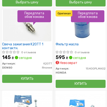
Выбрать цену
Выбрать цену
Передплата
Передплата
Оригинал
обов'язкова
обов'язкова
Свеча зажигания K20TT 1
Фильтр масла
контактн.
0 отзывов
0 отзывов
145
595
₴
сегодня
₴
сегодня
Невозврат
Артикул:
K20TT
DENSO
Япония
Артикул:
15400PLMA02
HONDA
КУПИТЬ
КУПИТЬ