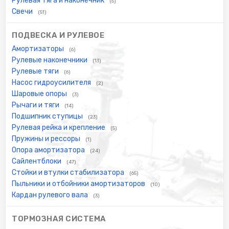
Рулевая тяга и наконечник
(5)
Свечи
(51)
ПОДВЕСКА И РУЛЕВОЕ
Амортизаторы
(6)
Рулевые наконечники
(13)
Рулевые тяги
(6)
Насос гидроусилителя
(2)
Шаровые опоры
(3)
Рычаги и тяги
(14)
Подшипник ступицы
(23)
Рулевая рейка и крепление
(5)
Пружины и рессоры
(1)
Опора амортизатора
(24)
Сайлентблоки
(47)
Стойки и втулки стабилизатора
(65)
Пыльники и отбойники амортизаторов
(10)
Кардан рулевого вала
(3)
ТОРМОЗНАЯ СИСТЕМА