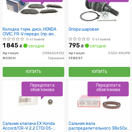
Колодка торм. диск. HONDA
Опора шаровая
CIVIC, FR-V передн. (пр-во
Bosch)
0 отзывов
0 отзывов
1 845
795
₴
сегодня
₴
сегодня
Артикул:
0986424722
Артикул:
0320-KRUPR
BOSCH
Германия
FEBEST
КУПИТЬ
КУПИТЬ
Передплата
Передплата
обов'язкова
обов'язкова
Сальник клапана EX Honda
Сальник вала
Accord/CR-V 2.2 CTDi 05-
распределительного 38x50x8