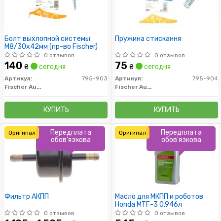
Болт выхлопной системы
Пружина стискання
M8/30x42мм (пр-во Fischer)
0 отзывов
0 отзывов
140
75
₴
сегодня
₴
сегодня
Артикул:
795-903
Артикул:
795-904
Fischer Automotive One (FA1)
Fischer Automotive One (FA1)
КУПИТЬ
КУПИТЬ
Передплата
Передплата
Оригинал
Оригинал
обов'язкова
обов'язкова
Фильтр АКПП
Масло для МКПП и роботов
Honda MTF-3 0,946л
0 отзывов
0 отзывов