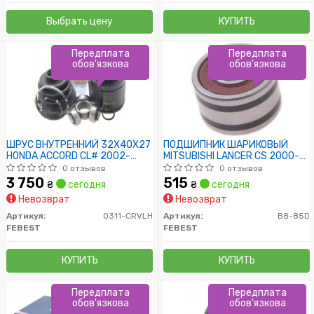
Выбрать цену
КУПИТЬ
Передплата
Передплата
обов'язкова
обов'язкова
ШРУС ВНУТРЕННИЙ 32X40X27
ПОДШИПНИК ШАРИКОВЫЙ
HONDA ACCORD CL# 2002-
MITSUBISHI LANCER CS 2000-
2008
2009
0 отзывов
0 отзывов
3 750
515
₴
сегодня
₴
сегодня
Невозврат
Невозврат
Артикул:
0311-CRVLH
Артикул:
B8-85D
FEBEST
FEBEST
КУПИТЬ
КУПИТЬ
Передплата
Передплата
обов'язкова
обов'язкова