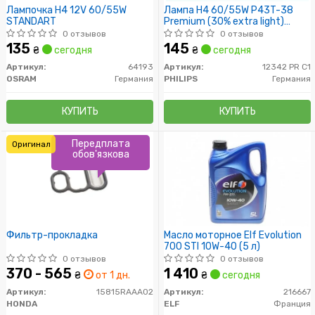
Лампочка H4 12V 60/55W
Лампа H4 60/55W P43T-38
STANDART
Premium (30% extra light)
упаковка коробка
0 отзывов
0 отзывов
135
145
₴
сегодня
₴
сегодня
Артикул:
64193
Артикул:
12342 PR C1
OSRAM
Германия
PHILIPS
Германия
КУПИТЬ
КУПИТЬ
Передплата
Оригинал
обов'язкова
Фильтр-прокладка
Масло моторное Elf Evolution
700 STI 10W-40 (5 л)
0 отзывов
0 отзывов
370 - 565
1 410
₴
от 1 дн.
₴
сегодня
Артикул:
15815RAAA02
Артикул:
216667
HONDA
ELF
Франция