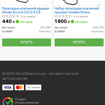
Прокладка клапанной крышки
Набор прокладки клапанной
Honda Accord 2.0/2.4 03-
крышки головки блока
цилиндров.
0 отзывов
0 отзывов
440
1 800
₴
сегодня
₴
сегодня
Артикул:
270.380
Артикул:
458.310
ELRING
Germany
ELRING
Germany
КУПИТЬ
КУПИТЬ
© 2024 «AvtoSklad.com.ua» - интернет магазин
автозапчастей