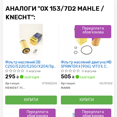
АНАЛОГИ "OX 153/7D2 MAHLE /
KNECHT":
Передплата
обов'язкова
Фільтр масляний DB
Фільтр масляний двигуна MB
C250/E220/E250/X204/Sprinter
SPRINTER II (906), VITO II, C
CDI 08/08-
(W204/W205), E (S212) 06-
0 відгуків
0 відгуків
(пр-во MANN)
295
505
₴
сьогодні
₴
сьогодні
Артикул:
E11HD204
Артикул:
HU7010Z
HENGST FILTER
MANN
КУПИТИ
КУПИТИ
Передплата
Передплата
обов'язкова
обов'язкова