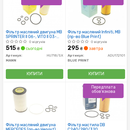
Фільтр масляний двигуна MB
Фільтр масляний Infiniti, MB
SPRINTER II 06-, VITO II 03-
(пр-во Blue Print)
(пр-во MANN)
0 відгуків
0 відгуків
515
295
₴
сьогодні
₴
завтра
Артикул:
HU718/5X
Артикул:
ADU172101
MANN
BLUE PRINT
КУПИТИ
КУПИТИ
Передплата
обов'язкова
Фільтр масляний двигуна
Фільтр мастила DB
MERCEDES (пр-во Hengst)
C240/280/320,