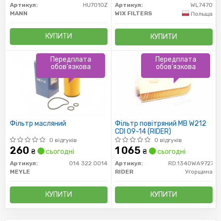
Артикул:
HU7010Z
Артикул:
WL7470
MANN
WIX FILTERS
Польща
КУПИТИ
КУПИТИ
Передплата
Передплата
обов'язкова
обов'язкова
Фільтр масляний
Фільтр повітряний MB W212
CDI 09-14 (RIDER)
0 відгуків
0 відгуків
260
1 065
₴
сьогодні
₴
сьогодні
Артикул:
014 322 0014
Артикул:
RD.1340WA9727
MEYLE
RIDER
Угорщина
КУПИТИ
КУПИТИ