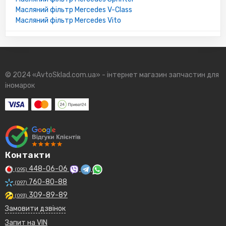
Масляний фільтр Mercedes V-Class
Масляний фільтр Mercedes Vito
© 2024 «AvtoSklad.com.ua» - інтернет магазин запчастин для
іномарок
Контакти
448-06-06
(095)
760-80-88
(097)
309-89-89
(093)
Замовити дзвінок
Запит на VIN