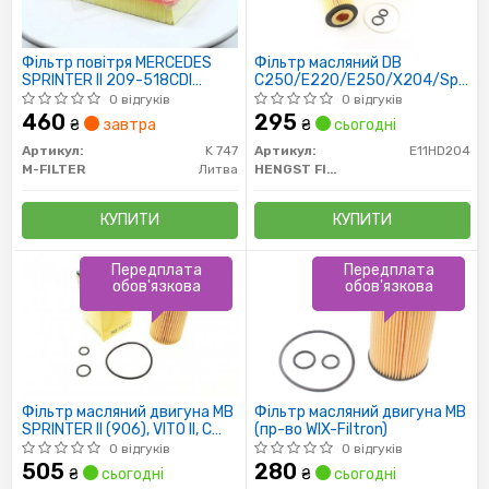
Фільтр повітря MERCEDES
Фільтр масляний DB
SPRINTER II 209-518CDI
C250/E220/E250/X204/Sprint
04/06-; VW CRAFTER 2.5TDI
CDI 08/08-
0 відгуків
0 відгуків
04/06-
460
295
₴
завтра
₴
сьогодні
Артикул:
K 747
Артикул:
E11HD204
M-FILTER
Литва
HENGST FILTER
КУПИТИ
КУПИТИ
Передплата
Передплата
обов'язкова
обов'язкова
Фільтр масляний двигуна MB
Фільтр масляний двигуна MB
SPRINTER II (906), VITO II, C
(пр-во WIX-Filtron)
(W204/W205), E (S212) 06-
0 відгуків
0 відгуків
(пр-во MANN)
505
280
₴
сьогодні
₴
сьогодні