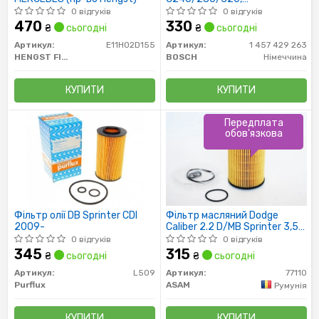
C32AMG/C43AMG,SPRINTER
0 відгуків
0 відгуків
06- /+ прокладки/
470
330
₴
сьогодні
₴
сьогодні
Артикул:
E11H02D155
Артикул:
1 457 429 263
HENGST FILTER
BOSCH
Німеччина
КУПИТИ
КУПИТИ
Передплата
обов'язкова
Фільтр олії DB Sprinter CDI
Фільтр масляний Dodge
2009-
Caliber 2.2 D/MB Sprinter 3,5-
T, Vito (W447) (77110) Asam
0 відгуків
0 відгуків
345
315
₴
сьогодні
₴
сьогодні
Артикул:
L509
Артикул:
77110
Purflux
ASAM
Румунія
КУПИТИ
КУПИТИ