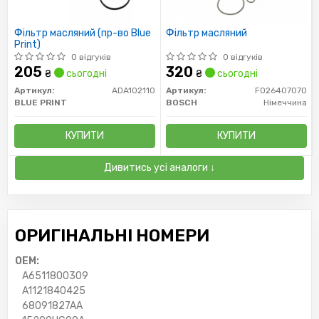
Фільтр масляний (пр-во Blue
Фільтр масляний
Print)
0 відгуків
0 відгуків
205
320
₴
сьогодні
₴
сьогодні
Артикул:
ADA102110
Артикул:
F026407070
BLUE PRINT
BOSCH
Німеччина
КУПИТИ
КУПИТИ
Дивитись усі аналоги ↓
ОРИГІНАЛЬНІ НОМЕРИ
OEM:
A6511800309
A1121840425
68091827AA