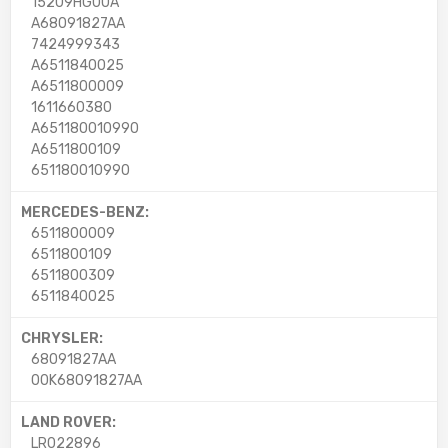
15209HG00A
A68091827AA
7424999343
A6511840025
A6511800009
1611660380
A651180010990
A6511800109
651180010990
MERCEDES-BENZ:
6511800009
6511800109
6511800309
6511840025
CHRYSLER:
68091827AA
00K68091827AA
LAND ROVER:
LR022896