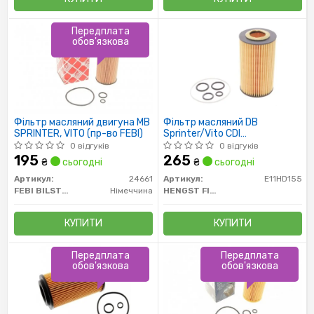
Передплата
обов'язкова
Фільтр масляний двигуна MB
Фільтр масляний DB
SPRINTER, VITO (пр-во FEBI)
Sprinter/Vito CDI
OM611/612/646 (4 резинки)
0 відгуків
0 відгуків
195
265
₴
сьогодні
₴
сьогодні
Артикул:
24661
Артикул:
E11HD155
FEBI BILSTEIN
Німеччина
HENGST FILTER
КУПИТИ
КУПИТИ
Передплата
Передплата
обов'язкова
обов'язкова