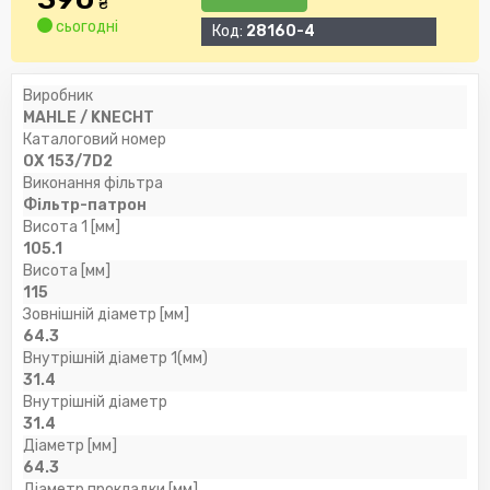
₴
сьогодні
Код:
28160-4
Виробник
MAHLE / KNECHT
Каталоговий номер
OX 153/7D2
Виконання фільтра
Фільтр-патрон
Висота 1 [мм]
105.1
Висота [мм]
115
Зовнішній діаметр [мм]
64.3
Внутрішній діаметр 1(мм)
31.4
Внутрішній діаметр
31.4
Діаметр [мм]
64.3
Діаметр прокладки [мм]