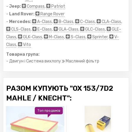
-
Jeep:
Compass
,
Patriot
-
Land Rover:
Range Rover
-
Mercedes:
A-Class
,
B-Class
,
C-Class
,
CLA-Class
,
CLS-Class
,
E-Class
,
GLA-Class
,
GLC-Class
,
GLE-
Class
,
GLK-Class
,
M-Class
,
S-Class
,
Sprinter
,
V-
Class
,
Vito
Товарна група:
- Двигун і Система вихлопу
Масляний фільтр
РАЗОМ КУПУЮТЬ "OX 153/7D2
MAHLE / KNECHT":
Топ продажів