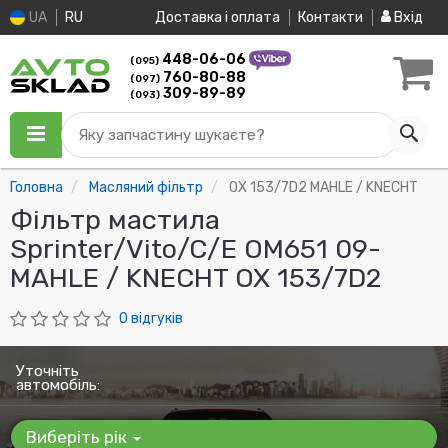
UA
RU
Доставка і оплата
Контакти
Вхід
448-06-06
(095)
760-80-88
(097)
309-89-89
(093)
Яку запчастину шукаєте?
Головна
Масляний фільтр
OX 153/7D2 MAHLE / KNECHT
Фільтр мастила
Sprinter/Vito/C/E ОМ651 09-
MAHLE / KNECHT OX 153/7D2
0 відгуків
Уточніть
автомобіль:
Виберіть рік