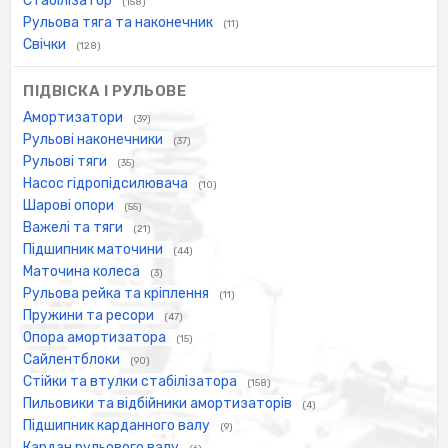
Стабілізатор
(158)
Рульова тяга та наконечник
(11)
Свічки
(128)
ПІДВІСКА І РУЛЬОВЕ
Амортизатори
(39)
Рульові наконечники
(37)
Рульові тяги
(35)
Насос гідропідсилювача
(10)
Шарові опори
(55)
Важелі та тяги
(21)
Підшипник маточини
(44)
Маточина колеса
(3)
Рульова рейка та кріплення
(11)
Пружини та ресори
(47)
Опора амортизатора
(15)
Сайлентблоки
(90)
Стійки та втулки стабілізатора
(158)
Пильовики та відбійники амортизаторів
(4)
Підшипник карданного валу
(9)
Кардан рульового валу