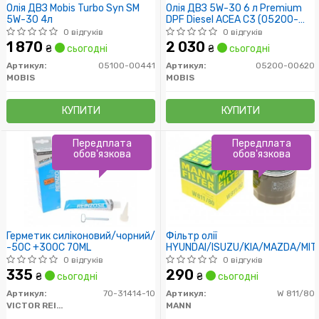
Олія ДВЗ Mobis Turbo Syn SM
Олія ДВЗ 5W-30 6 л Premium
5W-30 4л
DPF Diesel ACEA C3 (05200-
00620) Mobis
0 відгуків
0 відгуків
1 870
2 030
₴
сьогодні
₴
сьогодні
Артикул:
05100-00441
Артикул:
05200-00620
MOBIS
MOBIS
КУПИТИ
КУПИТИ
Передплата
Передплата
обов'язкова
обов'язкова
Герметик силіконовий/чорний/
Фільтр олії
-50C +300C 70ML
HYUNDAI/ISUZU/KIA/MAZDA/MIT
0 відгуків
0 відгуків
335
290
₴
сьогодні
₴
сьогодні
Артикул:
70-31414-10
Артикул:
W 811/80
VICTOR REINZ
MANN