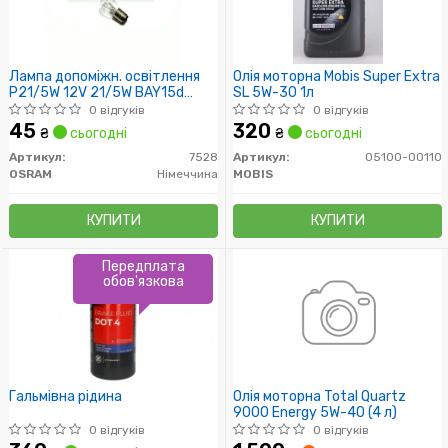
Лампа допоміжн. освітлення
Олія моторна Mobis Super Extra
P21/5W 12V 21/5W BAY15d
SL 5W-30 1л
(вир-во OSRAM)
0 відгуків
0 відгуків
45
320
₴
сьогодні
₴
сьогодні
Артикул:
7528
Артикул:
05100-00110
OSRAM
Німеччина
MOBIS
КУПИТИ
КУПИТИ
Передплата
обов'язкова
Гальмівна рідина
Олія моторна Total Quartz
9000 Energy 5W-40 (4 л)
0 відгуків
0 відгуків