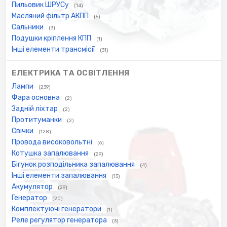
Пильовик ШРУСу
(14)
Масляний фільтр АКПП
(5)
Сальники
(3)
Подушки кріплення КПП
(1)
Інші елементи трансмісії
(31)
ЕЛЕКТРИКА ТА ОСВІТЛЕННЯ
Лампи
(239)
Фара основна
(2)
Задній ліхтар
(2)
Протитуманки
(2)
Свічки
(128)
Провода високовольтні
(6)
Котушка запалювання
(29)
Бігунок розподільника запалювання
(4)
Інші елементи запалювання
(13)
Акумулятор
(29)
Генератор
(20)
Комплектуючі генератори
(1)
Реле регулятор генератора
(3)