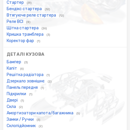
Стартер
(31)
Бендікс стартера
(32)
Втягуюче реле стартера
(12)
Реле ВСІ
(8)
Щітка стартера
(26)
Кришка трамблера
(3)
Коректор фар
(1)
ДЕТАЛІ КУЗОВА
Бампер
(3)
Капіт
(6)
Решітка радіатора
(1)
Дзеркало зовнішнє
(2)
Панель передня
(1)
Підкрилки
(1)
Двері
(1)
Скла
(2)
Амортизатори капота/багажника
(5)
Замки / Ручки
(3)
Склопідйомник
(2)