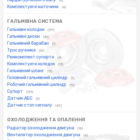
(6)
Комплектуючі маточини
(4)
ГАЛЬМІВНА СИСТЕМА
Гальмівні колодки
(197)
Гальмівні диски
(46)
Гальмівний барабан
(1)
Трос ручника
(62)
Ремкомплект супорта
(4)
Комплектуючі колодок
(13)
Гальмівний шланг
(13)
Головний гальмівний циліндр
(1)
Робочий гальмівний циліндр
(15)
Супорт
(109)
Датчик АБС
(3)
Датчик стоп сигналу
(40)
ОХОЛОДЖЕННЯ ТА ОПАЛЕННЯ
Радіатор охолодження двигуна
(18)
Вентилятор охолодження двигуна
(4)