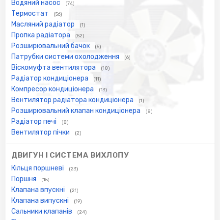
Водяний насос
(74)
Термостат
(56)
Масляний радіатор
(1)
Пропка радіатора
(52)
Розширювальний бачок
(5)
Патрубки системи охолодження
(6)
Віскомуфта вентилятора
(18)
Радіатор кондиціонера
(11)
Компресор кондиціонера
(13)
Вентилятор радіатора кондиціонера
(1)
Розширювальний клапан кондиціонера
(8)
Радіатор печі
(8)
Вентилятор пічки
(2)
ДВИГУН І СИСТЕМА ВИХЛОПУ
Кільця поршневі
(23)
Поршня
(15)
Клапана впускні
(21)
Клапана випускні
(19)
Сальники клапанів
(24)