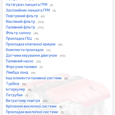
Натягувач ланцюга ГРМ
(3)
Заспокійник ланцюга ГРМ
(4)
Повітряний фільтр
(61)
Масляний фільтр
(124)
Паливний фільтр
(170)
Фільтр салону
(36)
Прокладка ГБЦ
(75)
Прокладка клапанної кришки
(69)
Комплекти прокладок
(12)
Датчики керування двигуном
(110)
Паливний насос
(25)
Форсунки паливні
(9)
Лямбда зонд
(18)
Інші елементи паливної системи
(4)
Турбіна
(35)
Інтеркулер
(4)
Патрубки
(1)
Витратомір повітря
(25)
Кріплення вихлопної системи
(6)
Прокладки вихлопної системи
(7)