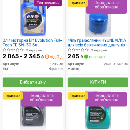
Передплата
Топ продажів
Оригінал
обов'язкова
Олія моторна Elf Evolution Full-
Фільтр масляний HYUNDAI/KIA
Tech FE 5W-30 5л
для всіх бензинових двигунів
0 відгуків
0 відгуків
2 065 - 2 345
245
₴
від 0 дн.
₴
сьогодні
Артикул:
194908
Артикул:
26300-35505
ELF
Франція
MOBIS
Вибрати ціну
КУПИТИ
Передплата
Передплата
Оригінал
Оригінал
обов'язкова
обов'язкова