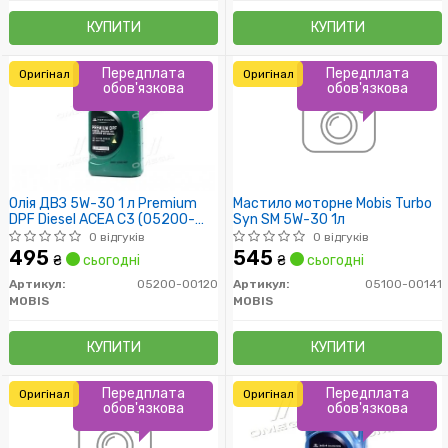
КУПИТИ
КУПИТИ
Передплата
Передплата
Оригінал
Оригінал
обов'язкова
обов'язкова
Олія ДВЗ 5W-30 1 л Premium
Мастило моторне Mobis Turbo
DPF Diesel ACEA C3 (05200-
Syn SM 5W-30 1л
00120) Mobis
0 відгуків
0 відгуків
495
545
₴
сьогодні
₴
сьогодні
Артикул:
05200-00120
Артикул:
05100-00141
MOBIS
MOBIS
КУПИТИ
КУПИТИ
Передплата
Передплата
Оригінал
Оригінал
обов'язкова
обов'язкова