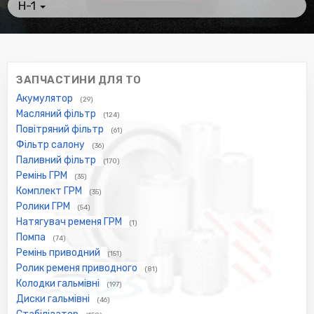
H-1
ЗАПЧАСТИНИ ДЛЯ ТО
Акумулятор
(29)
Масляний фільтр
(124)
Повітряний фільтр
(61)
Фільтр салону
(36)
Паливний фільтр
(170)
Ремінь ГРМ
(35)
Комплект ГРМ
(35)
Ролики ГРМ
(54)
Натягувач ременя ГРМ
(1)
Помпа
(74)
Ремінь приводний
(151)
Ролик ременя приводного
(81)
Колодки гальмівні
(197)
Диски гальмівні
(46)