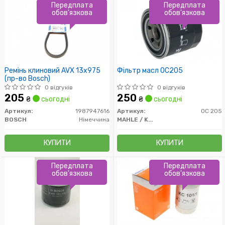
Передплата
Передплата
обов'язкова
обов'язкова
Ремінь клиновий AVX 13х975
Фільтр масл OC205
(пр-во Bosch)
0 відгуків
0 відгуків
205
250
₴
сьогодні
₴
сьогодні
Артикул:
1987947616
Артикул:
OC 205
BOSCH
Німеччина
MAHLE / KNECHT
КУПИТИ
КУПИТИ
Передплата
Передплата
обов'язкова
обов'язкова