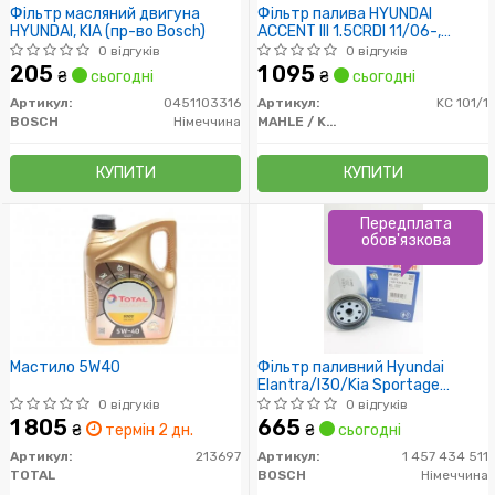
Фільтр масляний двигуна
Фільтр палива HYUNDAI
HYUNDAI, KIA (пр-во Bosch)
ACCENT III 1.5CRDI 11/06-,
SANTA FE 2.2CRDI 09/06-,
0 відгуків
0 відгуків
SONATA 2.0CRDI 11/06-
205
1 095
₴
сьогодні
₴
сьогодні
Артикул:
0451103316
Артикул:
KC 101/1
BOSCH
Німеччина
MAHLE / KNECHT
КУПИТИ
КУПИТИ
Передплата
обов'язкова
Мастило 5W40
Фільтр паливний Hyundai
Elantra/I30/Kia Sportage
2.0CRDi 08/04-
0 відгуків
0 відгуків
1 805
665
₴
термін 2 дн.
₴
сьогодні
Артикул:
213697
Артикул:
1 457 434 511
TOTAL
BOSCH
Німеччина