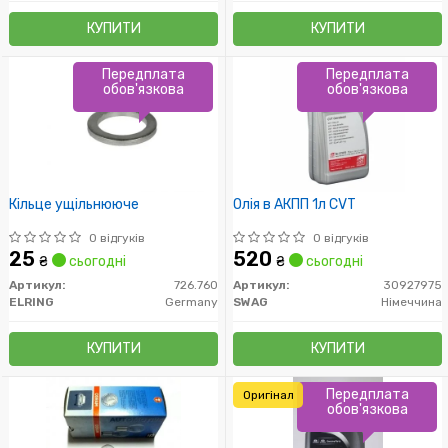
КУПИТИ
КУПИТИ
Передплата
Передплата
обов'язкова
обов'язкова
Кільце ущільнююче
Олія в АКПП 1л CVT
0 відгуків
0 відгуків
25
520
₴
сьогодні
₴
сьогодні
Артикул:
726.760
Артикул:
30927975
ELRING
Germany
SWAG
Німеччина
КУПИТИ
КУПИТИ
Передплата
Оригінал
обов'язкова