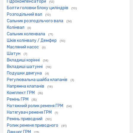
Гідрокомпенсатори
(12)
Болти головки блоку циліндрів
(10)
Розподільний вал
(10)
Сальник розподільчого вала
(34)
Колінвал
(6)
Сальник коленвала
(71)
Шків колінвалу / Демфер
(10)
Масляний насос
(6)
Шатун
(7)
Вкладиші корінні
(34)
Вкладиші шатунні
(18)
Подушки двигуна
(4)
Регулювальна шайба клапанів
(3)
Напрямна клапанів
(18)
Комплект ГРМ
(35)
Ремінь ГРМ
(35)
Натяжний ролик ременя ГРМ
(54)
Натягувач ременя ГРМ
(1)
Ремінь приводний
(151)
Ролик ременя приводного
(81)
Ланцюг ГРМ
(73)