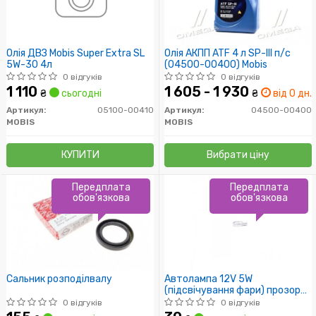
Олія ДВЗ Mobis Super Extra SL
Олія АКПП ATF 4 л SP-III п/с
5W-30 4л
(04500-00400) Mobis
0 відгуків
0 відгуків
1 110
1 605 - 1 930
₴
сьогодні
₴
від 0 дн.
Артикул:
05100-00410
Артикул:
04500-00400
MOBIS
MOBIS
КУПИТИ
Вибрати ціну
Передплата
Передплата
обов'язкова
обов'язкова
Сальник розподілвалу
Автолампа 12V 5W
(підсвічування фари) прозора
Universal
0 відгуків
0 відгуків