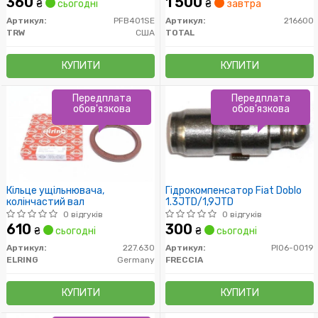
360
1 500
₴
сьогодні
₴
завтра
Артикул:
PFB401SE
Артикул:
216600
TRW
США
TOTAL
КУПИТИ
КУПИТИ
Передплата
Передплата
обов'язкова
обов'язкова
Кільце ущільнювача,
Гідрокомпенсатор Fiat Doblo
колінчастий вал
1.3JTD/1,9JTD
0 відгуків
0 відгуків
610
300
₴
сьогодні
₴
сьогодні
Артикул:
227.630
Артикул:
PI06-0019
ELRING
Germany
FRECCIA
КУПИТИ
КУПИТИ