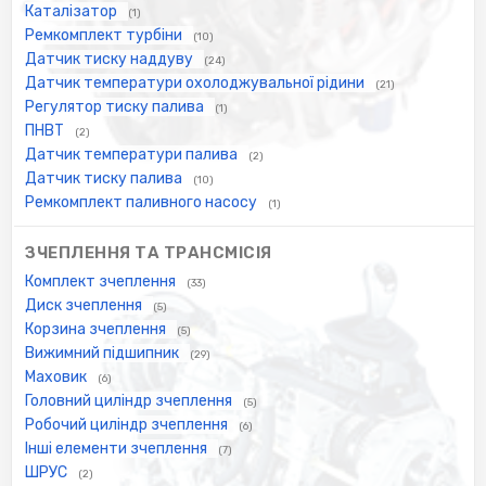
Каталізатор
(1)
Ремкомплект турбіни
(10)
Датчик тиску наддуву
(24)
Датчик температури охолоджувальної рідини
(21)
Регулятор тиску палива
(1)
ПНВТ
(2)
Датчик температури палива
(2)
Датчик тиску палива
(10)
Ремкомплект паливного насосу
(1)
ЗЧЕПЛЕННЯ ТА ТРАНСМІСІЯ
Комплект зчеплення
(33)
Диск зчеплення
(5)
Корзина зчеплення
(5)
Вижимний підшипник
(29)
Маховик
(6)
Головний циліндр зчеплення
(5)
Робочий циліндр зчеплення
(6)
Інші елементи зчеплення
(7)
ШРУС
(2)