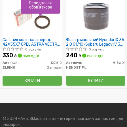
Передплата
обов'язкова
Сальник колінвала перед.
Фільтр масляний Hyundai IX 35
42X55X7 OPEL ASTRA VECTRA
2.0 01/10-Subaru Legacy IV 3.0
B/C
09/03-/Kia Rio 1.4 11-
0 відгуків
0 відгуків
330
240
₴
сьогодні
₴
сьогодні
Артикул:
127.610
Артикул:
H13W01
ELRING
Germany
HENGST FILTER
КУПИТИ
КУПИТИ
© 2024 «AvtoSklad.com.ua» - інтернет магазин запчастин для
іномарок