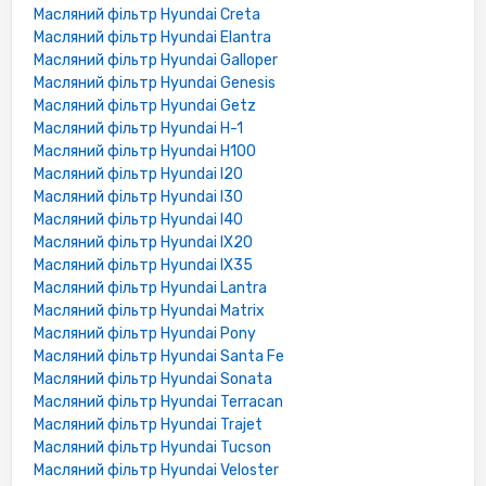
Масляний фільтр Hyundai Creta
4243805
Масляний фільтр Hyundai Elantra
4494477
Масляний фільтр Hyundai Galloper
MD084963
Масляний фільтр Hyundai Genesis
MD352626
Масляний фільтр Hyundai Getz
Масляний фільтр Hyundai H-1
MOBIS:
Масляний фільтр Hyundai H100
0RF0323802
Масляний фільтр Hyundai I20
0RF0323802A
Масляний фільтр Hyundai I30
0RF0323802B
Масляний фільтр Hyundai I40
2630011200
Масляний фільтр Hyundai IX20
2630021020
Масляний фільтр Hyundai IX35
2630021100
Масляний фільтр Hyundai Lantra
2630021A00
Масляний фільтр Hyundai Matrix
2630035004
Масляний фільтр Hyundai Pony
2630035054
Масляний фільтр Hyundai Santa Fe
2630035056
Масляний фільтр Hyundai Sonata
2630035500
Масляний фільтр Hyundai Terracan
2630035501
Масляний фільтр Hyundai Trajet
2630035502
Масляний фільтр Hyundai Tucson
2630035503
Масляний фільтр Hyundai Veloster
2630035A00