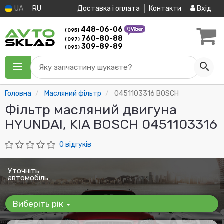
UA
RU
Доставка і оплата
Контакти
Вхід
448-06-06
(095)
760-80-88
(097)
309-89-89
(093)
Яку запчастину шукаєте?
Головна
Масляний фільтр
0451103316 BOSCH
Фільтр масляний двигуна
HYUNDAI, KIA BOSCH 0451103316
0 відгуків
Уточніть
автомобіль:
Виберіть рік