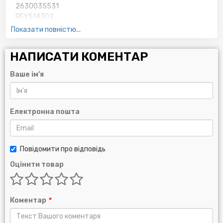
2630035531
RFY514302
JEY014302A
Показати повністю...
B6Y114302A
MD356000
НАПИСАТИ КОМЕНТАР
15208AA130
15208AA12A
Ваше ім'я
15208AA031
MAZDA:
032414300
Електронна пошта
037023802
037023802B
134514300
Повідомити про відповідь
B35914302
B63014300
Оцінити товар
B6Y014300
B6Y014302
N23123802
Коментар
*
N3Y614302
N3Y623802