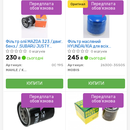
Передплата
Передплата
Оригінал
обов'язкова
обов'язкова
Фільтр олії MAZDA 323 /двиг.
Фільтр масляний
бенз./ ;SUBARU JUSTY
HYUNDAI/KIA для всіх
H=65MM
бензинових двигунів
0 відгуків
0 відгуків
230
245
₴
сьогодні
₴
сьогодні
Артикул:
OC 195
Артикул:
26300-35505
MAHLE / KNECHT
MOBIS
КУПИТИ
КУПИТИ
Передплата
Передплата
обов'язкова
обов'язкова