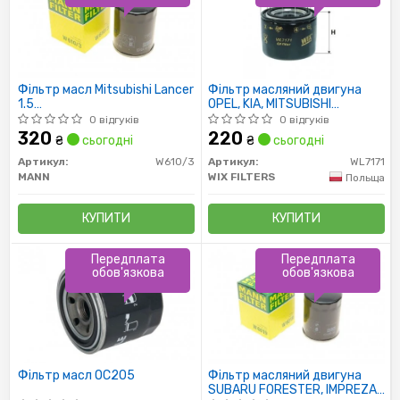
Фільтр масл Mitsubishi Lancer
Фільтр масляний двигуна
1.5
OPEL, KIA, MITSUBISHI
MD135737/MD360935/MZ690070
WL7171/OP617 (пр-во WIX-
0 відгуків
0 відгуків
MANN
Filtron)
320
220
₴
сьогодні
₴
сьогодні
Артикул:
W610/3
Артикул:
WL7171
MANN
WIX FILTERS
Польща
КУПИТИ
КУПИТИ
Передплата
Передплата
обов'язкова
обов'язкова
Фільтр масл OC205
Фільтр масляний двигуна
SUBARU FORESTER, IMPREZA