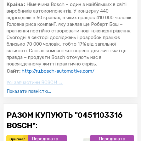
Країна :
Німеччина Bosch – один з найбільших в світі
виробників автокомпонентів. У концерну 440
підрозділів в 60 країнах, в яких працює 410 000 чоловік.
Головна риса компанії, яку заклав ще Роберт Бош –
прагнення постійно створювати нові інженерні рішення.
Сьогодні в секторі досліджень і розробок працює
близько 70 000 чоловік, тобто 17% від загальної
кількості. Слоган компанії «створено для життя» і це
правда – продукти Bosch оточують нас в
повсякденному житті практично скрізь.
Сайт:
http://ru.bosch-automotive.com/
Усі запчастини BOSCH →
Показати повністю...
РАЗОМ КУПУЮТЬ "0451103316
BOSCH":
Передплата
Передплата
Оригінал