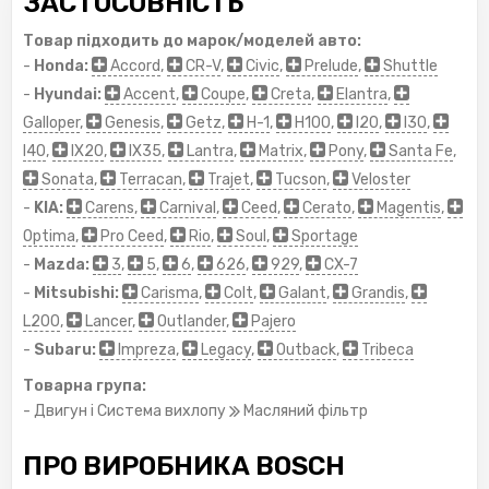
ЗАСТОСОВНІСТЬ
Товар підходить до марок/моделей авто:
-
Honda:
Accord
,
CR-V
,
Civic
,
Prelude
,
Shuttle
-
Hyundai:
Accent
,
Coupe
,
Creta
,
Elantra
,
Galloper
,
Genesis
,
Getz
,
H-1
,
H100
,
I20
,
I30
,
I40
,
IX20
,
IX35
,
Lantra
,
Matrix
,
Pony
,
Santa Fe
,
Sonata
,
Terracan
,
Trajet
,
Tucson
,
Veloster
-
KIA:
Carens
,
Carnival
,
Ceed
,
Cerato
,
Magentis
,
Optima
,
Pro Ceed
,
Rio
,
Soul
,
Sportage
-
Mazda:
3
,
5
,
6
,
626
,
929
,
CX-7
-
Mitsubishi:
Carisma
,
Colt
,
Galant
,
Grandis
,
L200
,
Lancer
,
Outlander
,
Pajero
-
Subaru:
Impreza
,
Legacy
,
Outback
,
Tribeca
Товарна група:
- Двигун і Система вихлопу
Масляний фільтр
ПРО ВИРОБНИКА BOSCH