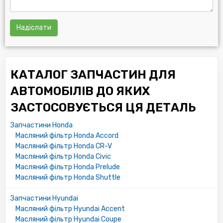
RF0123802A
RF0123802A9A
RF2A14302
Надіслати
RF7914302
RFY214302
RFYZ14302
MFL263
КАТАЛОГ ЗАПЧАСТИН ДЛЯ
RFY2143029A
АВТОМОБІЛІВ ДО ЯКИХ
CHRYSLER:
ЗАСТОСОВУЄТЬСЯ ЦЯ ДЕТАЛЬ
03838011
04186165
Запчастини Honda
04243445
Масляний фільтр Honda Accord
04243693
Масляний фільтр Honda CR-V
04243805
Масляний фільтр Honda Civic
04494477
Масляний фільтр Honda Prelude
04026486
Масляний фільтр Honda Shuttle
3838011
4026486
Запчастини Hyundai
4186165
Масляний фільтр Hyundai Accent
4243445
Масляний фільтр Hyundai Coupe
4243693