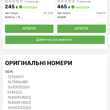
1.6, 2.0 10- (пр-во MANN)
0 відгуків
0 відгуків
245
465
₴
сьогодні
₴
сьогодні
Артикул:
OC 205
Артикул:
W6019
MAHLE / KNECHT
MANN
КУПИТИ
КУПИТИ
Дивитись усі аналоги ↓
ОРИГІНАЛЬНІ НОМЕРИ
OEM:
1230A153
1679816480
2630035505
E149232
15400PLMA02
15400RTA003
15400ZZ3003