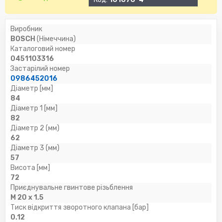
Виробник
BOSCH
(Німеччина)
Каталоговий номер
0451103316
Застарілий номер
0986452016
Діаметр [мм]
84
Діаметр 1 [мм]
82
Діаметр 2 (мм)
62
Діаметр 3 (мм)
57
Висота [мм]
72
Приєднувальне гвинтове різьблення
M 20 x 1.5
Тиск відкриття зворотного клапана [бар]
0.12