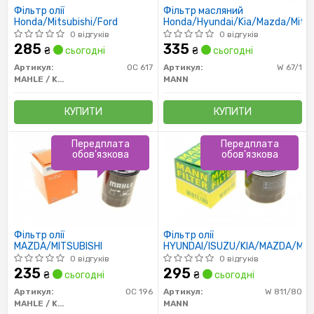
Фільтр олії
Фільтр масляний
Honda/Mitsubishi/Ford
Honda/Hyundai/Kia/Mazda/Mitsu
0 відгуків
0 відгуків
285
335
₴
сьогодні
₴
сьогодні
Артикул:
OC 617
Артикул:
W 67/1
MAHLE / KNECHT
MANN
КУПИТИ
КУПИТИ
Передплата
Передплата
обов'язкова
обов'язкова
Фільтр олії
Фільтр олії
MAZDA/MITSUBISHI
HYUNDAI/ISUZU/KIA/MAZDA/MIT
0 відгуків
0 відгуків
235
295
₴
сьогодні
₴
сьогодні
Артикул:
OC 196
Артикул:
W 811/80
MAHLE / KNECHT
MANN