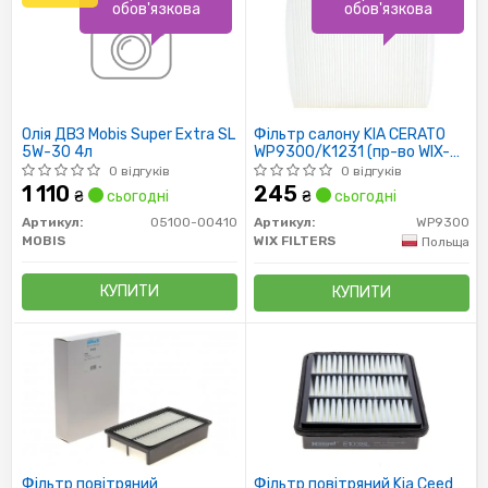
обов'язкова
обов'язкова
Олія ДВЗ Mobis Super Extra SL
Фільтр салону KIA CERATO
5W-30 4л
WP9300/K1231 (пр-во WIX-
Filtron)
0 відгуків
0 відгуків
1 110
245
₴
сьогодні
₴
сьогодні
Артикул:
05100-00410
Артикул:
WP9300
MOBIS
WIX FILTERS
Польща
КУПИТИ
КУПИТИ
Фільтр повітряний
Фільтр повітряний Kia Ceed