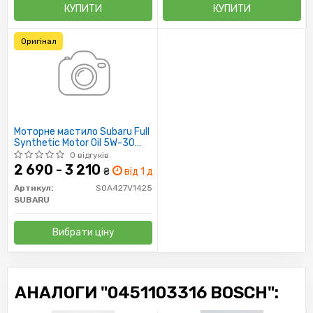
КУПИТИ
КУПИТИ
Оригінал
Моторне мастило Subaru Full
Synthetic Motor Oil 5W-30
4,73л
0 відгуків
2 690 - 3 210
₴
від 1 дн.
Артикул:
SOA427V1425
SUBARU
Вибрати ціну
АНАЛОГИ "0451103316 BOSCH":