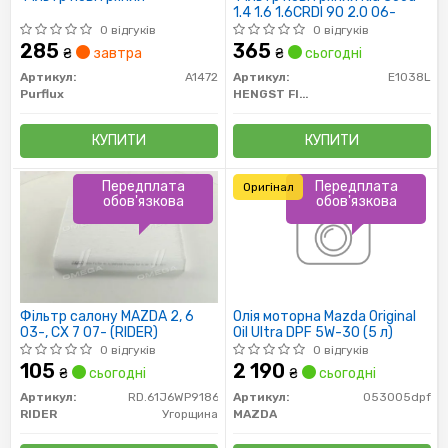
1.4 1.6 1.6CRDI 90 2.0 06-
0 відгуків
0 відгуків
285
365
₴
завтра
₴
сьогодні
Артикул:
A1472
Артикул:
E1038L
Purflux
HENGST FILTER
КУПИТИ
КУПИТИ
Передплата
Передплата
Оригінал
обов'язкова
обов'язкова
Фільтр салону MAZDA 2, 6
Олія моторна Mazda Original
03-, CX 7 07- (RIDER)
Oil Ultra DPF 5W-30 (5 л)
0 відгуків
0 відгуків
105
2 190
₴
сьогодні
₴
сьогодні
Артикул:
RD.61J6WP9186
Артикул:
053005dpf
RIDER
Угорщина
MAZDA