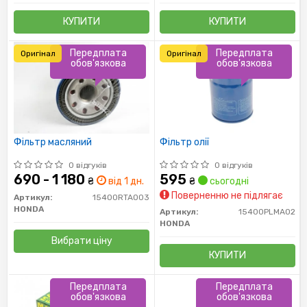
КУПИТИ
КУПИТИ
Передплата
Передплата
Оригінал
Оригінал
обов'язкова
обов'язкова
Фільтр масляний
Фільтр олії
0 відгуків
0 відгуків
690 - 1 180
595
₴
від 1 дн.
₴
сьогодні
Поверненню не підлягає
Артикул:
15400RTA003
HONDA
Артикул:
15400PLMA02
HONDA
Вибрати ціну
КУПИТИ
Передплата
Передплата
обов'язкова
обов'язкова