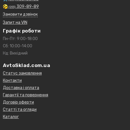
A07753112541
309-89-89
(093)
6990592
Замовити дзвінок
1172010G01
Запит на VIN
967107
979277
Графік роботи
979631
Пн-Пт: 9:00-18:00
11720AD200
Сб: 10:00-14:00
Нд: Вихідний
MERCEDES-BENZ:
0019976092
AvtoSklad.com.ua
0049973692
0019974092
Статус замовлення
0069970592
Контакти
007753012504
Доставка і оплата
A0019976092
Гарантії та повернення
A0049973692
Договір оферти
A0019974092
A007753012504
Статті та огляди
A0069970592
Каталог
NISSAN: