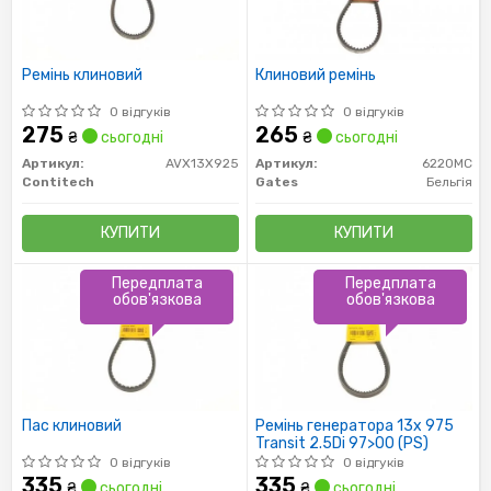
Ремінь клиновий
Клиновий ремінь
0 відгуків
0 відгуків
275
265
₴
сьогодні
₴
сьогодні
Артикул:
AVX13X925
Артикул:
6220MC
Contitech
Gates
Бельгія
КУПИТИ
КУПИТИ
Передплата
Передплата
обов'язкова
обов'язкова
Пас клиновий
Ремінь генератора 13x 975
Transit 2.5Di 97>00 (PS)
0 відгуків
0 відгуків
335
335
₴
сьогодні
₴
сьогодні