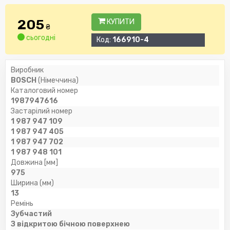
205
КУПИТИ
₴
сьогодні
Код:
166910-4
Виробник
BOSCH
(Німеччина)
Каталоговий номер
1987947616
Застарілий номер
1 987 947 109
1 987 947 405
1 987 947 702
1 987 948 101
Довжина [мм]
975
Ширина (мм)
13
Ремінь
Зубчастий
З відкритою бічною поверхнею