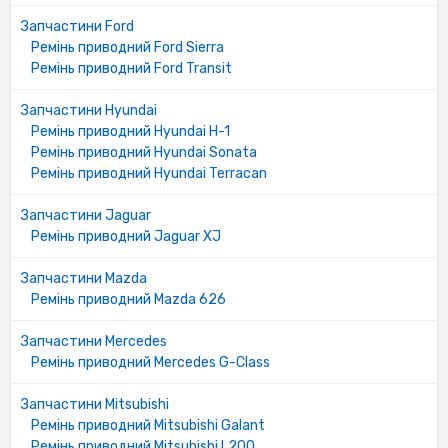
030518381A9F
Запчастини Ford
853178022
Ремінь приводний Ford Sierra
WL1115908
Ремінь приводний Ford Transit
060418381A
2419104
Запчастини Hyundai
977134A080
Ремінь приводний Hyundai H-1
A0029971992
Ремінь приводний Hyundai Sonata
B106F29W0AGA
Ремінь приводний Hyundai Terracan
MD071350
A007753012505
Запчастини Jaguar
98437996
Ремінь приводний Jaguar XJ
1195011M02
GE0518381
Запчастини Mazda
9086109800
Ремінь приводний Mazda 626
A0019974992
11720V0702
Запчастини Mercedes
2312733320
Ремінь приводний Mercedes G-Class
WL8115908B9A
038518381A
Запчастини Mitsubishi
9932200960
Ремінь приводний Mitsubishi Galant
9932220985
Ремінь приводний Mitsubishi L200