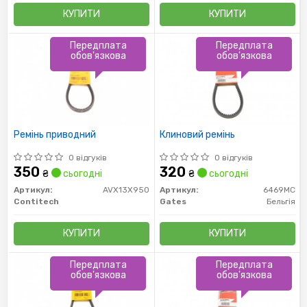
КУПИТИ
КУПИТИ
Передплата
Передплата
обов'язкова
обов'язкова
Ремінь приводний
Клиновий ремінь
0 відгуків
0 відгуків
350
320
₴
сьогодні
₴
сьогодні
Артикул:
AVX13X950
Артикул:
6469MC
Contitech
Gates
Бельгія
КУПИТИ
КУПИТИ
Передплата
Передплата
обов'язкова
обов'язкова