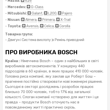
-
Mazda:
626
-
Mercedes:
G-Class
-
Mitsubishi:
Galant
,
L200
,
Pajero
-
Nissan:
Almera
,
Primera
,
X-Trail
-
Toyota:
Avensis
,
Celica
,
Corolla
Товарна група:
- Двигун і Система вихлопу
Ремінь приводний
ПРО ВИРОБНИКА BOSCH
Країна :
Німеччина Bosch – один з найбільших в світі
виробників автокомпонентів. У концерну 440
підрозділів в 60 країнах, в яких працює 410 000 чоловік.
Головна риса компанії, яку заклав ще Роберт Бош –
прагнення постійно створювати нові інженерні рішення.
Сьогодні в секторі досліджень і розробок працює
близько 70 000 чоловік, тобто 17% від загальної
кількості. Слоган компанії «створено для життя» і це
правда – продукти Bosch оточують нас в
повсякденному житті практично скрізь.