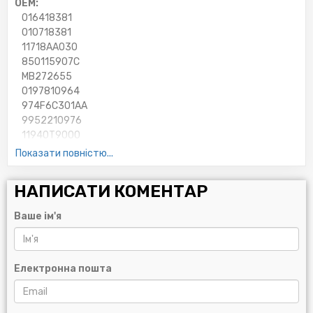
OEM:
016418381
010718381
11718AA030
850115907C
MB272655
0197810964
974F6C301AA
9952210976
11940T9000
9765243010
Показати повністю...
9091602139
11721315356
НАПИСАТИ КОМЕНТАР
9933200970
MD095119
Ваше ім'я
21066T9307
19974992
9932200975
9771333310
Електронна пошта
A004997369267
MD025522
9952210980