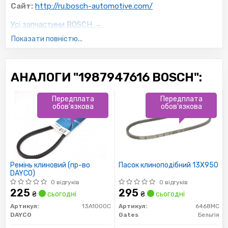
Сайт:
http://ru.bosch-automotive.com/
Усі запчастини BOSCH →
Показати повністю...
АНАЛОГИ "1987947616 BOSCH":
Передплата
Передплата
обов'язкова
обов'язкова
Ремінь клиновий (пр-во
Пасок клиноподібний 13X950
DAYCO)
0 відгуків
0 відгуків
225
295
₴
сьогодні
₴
сьогодні
Артикул:
13A1000C
Артикул:
6468MC
DAYCO
Gates
Бельгія