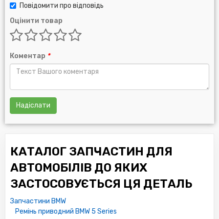
Повідомити про відповідь
645753
SE02103931
Оцінити товар
030518381A
D40415921
9952210964
Коментар
*
9933260980
950845
30518381
99919219650
1000459
Надіслати
21066T9308
11720V0701
1312977
11718AA020
КАТАЛОГ ЗАПЧАСТИН ДЛЯ
11720T6200
11721312977
АВТОМОБІЛІВ ДО ЯКИХ
98465813
ЗАСТОСОВУЄТЬСЯ ЦЯ ДЕТАЛЬ
1172010G00
11920C6000
Запчастини BMW
8845837010
Ремінь приводний BMW 5 Series
605183891