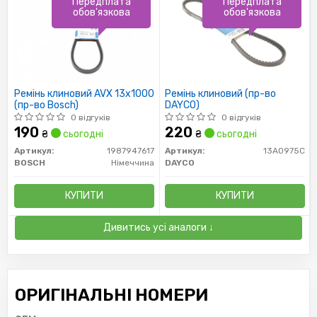
Передплата
Передплата
обов'язкова
обов'язкова
Ремінь клиновий AVX 13х1000
Ремінь клиновий (пр-во
(пр-во Bosch)
DAYCO)
0 відгуків
0 відгуків
190
220
₴
сьогодні
₴
сьогодні
Артикул:
1987947617
Артикул:
13A0975C
BOSCH
Німеччина
DAYCO
КУПИТИ
КУПИТИ
Дивитись усі аналоги ↓
ОРИГІНАЛЬНІ НОМЕРИ