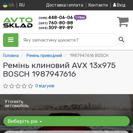
UA
RU
Доставка і оплата
Контакти
Вхід
448-06-06
(095)
760-80-88
(097)
309-89-89
(093)
Яку запчастину шукаєте?
Головна
Ремінь приводний
1987947616 BOSCH
Ремінь клиновий AVX 13х975
BOSCH 1987947616
0 відгуків
Уточніть
автомобіль:
Виберіть рік