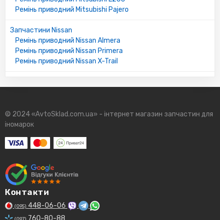
MB288316
Ремінь приводний Mitsubishi Pajero
A50415907
0197811004
Запчастини Nissan
9952210970
Ремінь приводний Nissan Almera
MB553792
Ремінь приводний Nissan Primera
5723131000
Ремінь приводний Nissan X-Trail
9933200950
9091602144
MB192976
WLL715908A
SE021039310A
© 2024 «AvtoSklad.com.ua» - інтернет магазин запчастин для
1195011M00
іномарок
20166R8300
9091602017
A0019972692
73036GA120
2106629W00
060518381B
060418381
Контакти
973489
448-06-06
(095)
WL3115908
760-80-88
MB557792
(097)