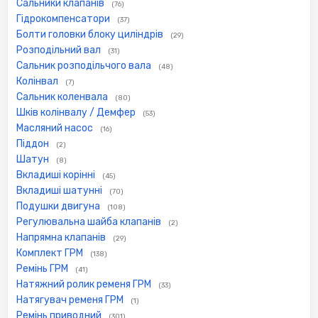
Сальники клапанів
(76)
Гідрокомпенсатори
(37)
Болти головки блоку циліндрів
(29)
Розподільний вал
(31)
Сальник розподільчого вала
(48)
Колінвал
(7)
Сальник коленвала
(80)
Шків колінвалу / Демфер
(53)
Масляний насос
(16)
Піддон
(2)
Шатун
(8)
Вкладиші корінні
(45)
Вкладиші шатунні
(70)
Подушки двигуна
(108)
Регулювальна шайба клапанів
(2)
Напрямна клапанів
(29)
Комплект ГРМ
(138)
Ремінь ГРМ
(41)
Натяжний ролик ременя ГРМ
(33)
Натягувач ременя ГРМ
(1)
Ремінь приводний
(301)