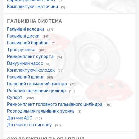
(3)
Комплектуючі маточини
(9)
ГАЛЬМІВНА СИСТЕМА
Гальмівні колодки
(275)
Гальмівні диски
(147)
Гальмівний барабан
(6)
Трос ручника
(100)
Ремкомплект супорта
(15)
Вакуумний насос
(6)
Комплектуючі колодок
(74)
Гальмівний шланг
(83)
Головний гальмівний циліндр
(33)
Робочий гальмівний циліндр
(18)
Супорт
(202)
Ремкомплект головного гальмівного циліндра
(10)
Розподільник гальмівних зусиль
(1)
Датчик АБС
(40)
Датчик стоп сигналу
(54)