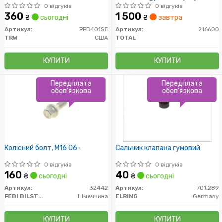
0 відгуків
0 відгуків
360
1 500
₴
сьогодні
₴
завтра
Артикул:
PFB401SE
Артикул:
216600
TRW
США
TOTAL
КУПИТИ
КУПИТИ
Передплата
Передплата
обов'язкова
обов'язкова
Колісний болт, M16 06-
Сальник клапана гумовий
0 відгуків
0 відгуків
160
40
₴
сьогодні
₴
сьогодні
Артикул:
32442
Артикул:
701.289
FEBI BILSTEIN
Німеччина
ELRING
Germany
КУПИТИ
КУПИТИ