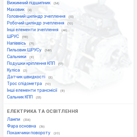
Вижимний підшипник
(34)
Маховик
(4)
Головний циліндр зчеплення
(13)
Робочий циліндр зчеплення
(10)
Інші елементи зчеплення
(46)
ШРУС
(98)
Напіввісь
(71)
Пильовик ШРУСу
(149)
Сальники
(8)
Подушки кріплення КПП
(17)
Куліса
(2)
Датчик швидкості
(2)
Трос спідометра
(10)
Інші елементи трансмісії
(8)
Сальник КПП
(33)
ЕЛЕКТРИКА ТА ОСВІТЛЕННЯ
Лампи
(334)
Фара основна
(36)
Покажчики повороту
(20)