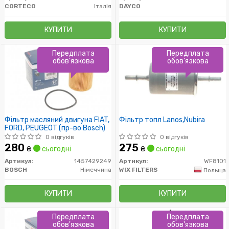
CORTECO
Італія
DAYCO
КУПИТИ
КУПИТИ
Передплата
Передплата
обов'язкова
обов'язкова
Фільтр масляний двигуна FIAT,
Фільтр топл Lanos,Nubira
FORD, PEUGEOT (пр-во Bosch)
0 відгуків
0 відгуків
280
275
₴
сьогодні
₴
сьогодні
Артикул:
1457429249
Артикул:
WF8101
BOSCH
Німеччина
WIX FILTERS
Польща
КУПИТИ
КУПИТИ
Передплата
Передплата
обов'язкова
обов'язкова