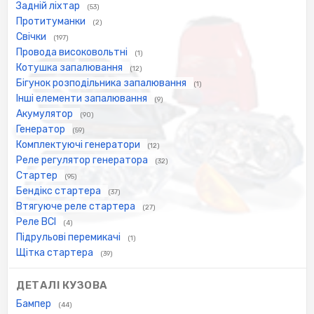
Задній ліхтар
(53)
Протитуманки
(2)
Свічки
(197)
Провода високовольтні
(1)
Котушка запалювання
(12)
Бігунок розподільника запалювання
(1)
Інші елементи запалювання
(9)
Акумулятор
(90)
Генератор
(59)
Комплектуючі генератори
(12)
Реле регулятор генератора
(32)
Стартер
(95)
Бендікс стартера
(37)
Втягуюче реле стартера
(27)
Реле ВСІ
(4)
Підрульові перемикачі
(1)
Щітка стартера
(39)
ДЕТАЛІ КУЗОВА
Бампер
(44)