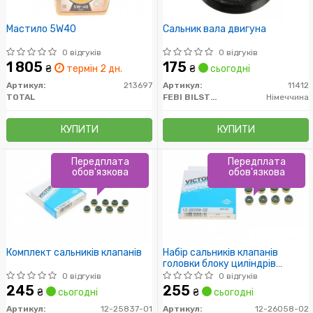
Мастило 5W40
Сальник вала двигуна
0 відгуків
0 відгуків
1 805
175
₴
термін 2 дн.
₴
сьогодні
Артикул:
213697
Артикул:
11412
TOTAL
FEBI BILSTEIN
Німеччина
КУПИТИ
КУПИТИ
Передплата
Передплата
обов'язкова
обов'язкова
Комплект сальників клапанів
Набір сальників клапанів
головки блоку циліндрів
двигуна
0 відгуків
0 відгуків
245
255
₴
сьогодні
₴
сьогодні
Артикул:
12-25837-01
Артикул:
12-26058-02