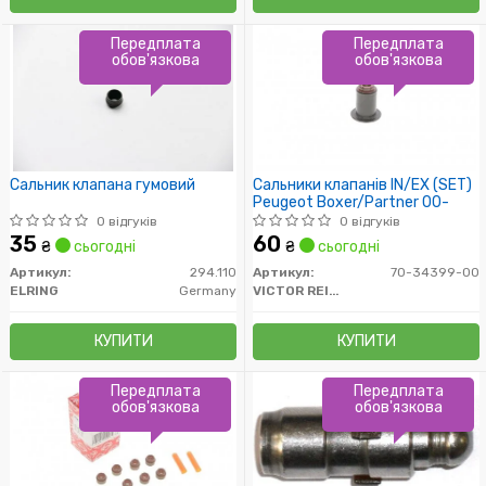
Передплата
Передплата
обов'язкова
обов'язкова
Сальник клапана гумовий
Сальники клапанів IN/EX (SET)
Peugeot Boxer/Partner 00-
0 відгуків
0 відгуків
35
60
₴
сьогодні
₴
сьогодні
Артикул:
294.110
Артикул:
70-34399-00
ELRING
Germany
VICTOR REINZ
КУПИТИ
КУПИТИ
Передплата
Передплата
обов'язкова
обов'язкова