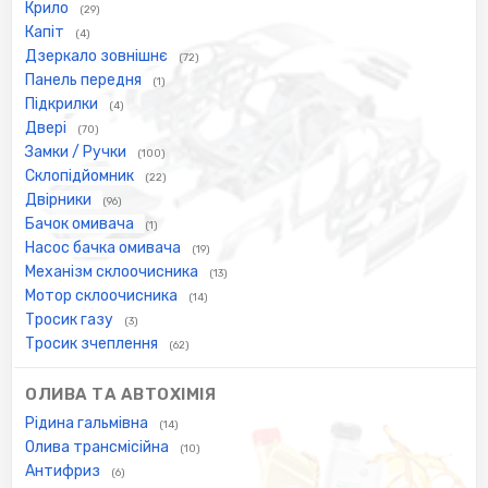
Крило
(29)
Капіт
(4)
Дзеркало зовнішнє
(72)
Панель передня
(1)
Підкрилки
(4)
Двері
(70)
Замки / Ручки
(100)
Склопідйомник
(22)
Двірники
(96)
Бачок омивача
(1)
Насос бачка омивача
(19)
Механізм склоочисника
(13)
Мотор склоочисника
(14)
Тросик газу
(3)
Тросик зчеплення
(62)
ОЛИВА ТА АВТОХІМІЯ
Рідина гальмівна
(14)
Олива трансмісійна
(10)
Антифриз
(6)