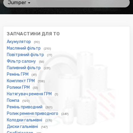
Jumper
ЗАПЧАСТИНИ ДЛЯ ТО
Акумулятор
(90)
Масляний фільтр
(210)
Повітряний фільтр
(77)
Фільтр салону
(56)
Паливний фільтр
(231)
Ремінь ГРМ
(41)
Комплект ГРМ
(138)
Ролики ГРМ
(33)
Натягувач ременя ГРМ
(1)
Помпа
(120)
Ремінь приводний
(301)
Ролик ременя приводного
(249)
Колодки гальмівні
(275)
Диски гальмівні
(147)