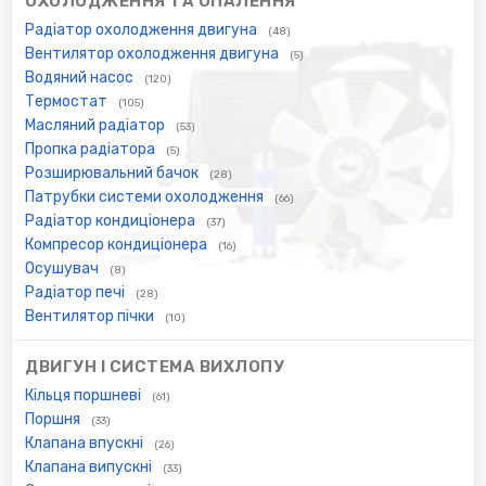
ОХОЛОДЖЕННЯ ТА ОПАЛЕННЯ
Радіатор охолодження двигуна
(48)
Вентилятор охолодження двигуна
(5)
Водяний насос
(120)
Термостат
(105)
Масляний радіатор
(53)
Пропка радіатора
(5)
Розширювальний бачок
(28)
Патрубки системи охолодження
(66)
Радіатор кондиціонера
(37)
Компресор кондиціонера
(16)
Осушувач
(8)
Радіатор печі
(28)
Вентилятор пічки
(10)
ДВИГУН І СИСТЕМА ВИХЛОПУ
Кільця поршневі
(61)
Поршня
(33)
Клапана впускні
(26)
Клапана випускні
(33)