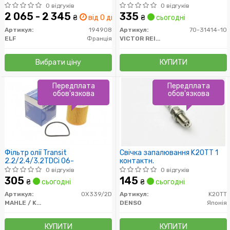
0 відгуків
0 відгуків
2 065 - 2 345
335
₴
від 0 дн.
₴
сьогодні
Артикул:
194908
Артикул:
70-31414-10
ELF
Франція
VICTOR REINZ
Вибрати ціну
КУПИТИ
Передплата
Передплата
обов'язкова
обов'язкова
Фільтр олії Transit
Свічка запалювання K20TT 1
2.2/2.4/3.2TDCi 06-
контактн.
0 відгуків
0 відгуків
305
145
₴
сьогодні
₴
сьогодні
Артикул:
OX339/2D
Артикул:
K20TT
MAHLE / KNECHT
DENSO
Японія
КУПИТИ
КУПИТИ