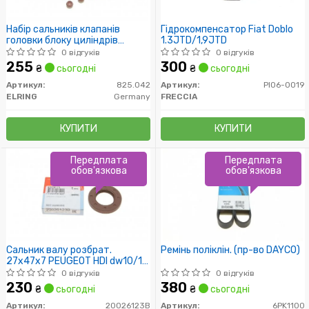
Набір сальників клапанів
Гідрокомпенсатор Fiat Doblo
головки блоку циліндрів
1.3JTD/1,9JTD
двигуна
0 відгуків
0 відгуків
255
300
₴
сьогодні
₴
сьогодні
Артикул:
825.042
Артикул:
PI06-0019
ELRING
Germany
FRECCIA
КУПИТИ
КУПИТИ
Передплата
Передплата
обов'язкова
обов'язкова
Сальник валу розбрат.
Ремінь поліклін. (пр-во DAYCO)
27x47x7 PEUGEOT HDI dw10/12
2.0,2.2 HD
0 відгуків
0 відгуків
230
380
₴
сьогодні
₴
сьогодні
Артикул:
20026123B
Артикул:
6PK1100