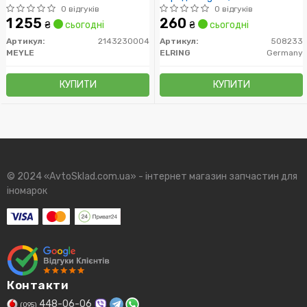
1.6/1.8/1.8d/1.9d
0 відгуків
0 відгуків
1 255
260
₴
сьогодні
₴
сьогодні
Артикул:
2143230004
Артикул:
508233
MEYLE
ELRING
Germany
КУПИТИ
КУПИТИ
© 2024 «AvtoSklad.com.ua» - інтернет магазин запчастин для
іномарок
Контакти
448-06-06
(095)