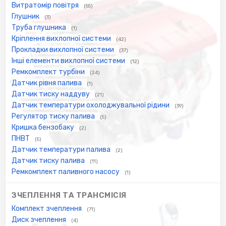
Витратомір повітря
(55)
Глушник
(3)
Труба глушника
(1)
Кріплення вихлопної системи
(42)
Прокладки вихлопної системи
(37)
Інші елементи вихлопної системи
(12)
Ремкомплект турбіни
(24)
Датчик рівня палива
(1)
Датчик тиску наддуву
(21)
Датчик температури охолоджувальної рідини
(39)
Регулятор тиску палива
(5)
Кришка бензобаку
(2)
ПНВТ
(5)
Датчик температури палива
(2)
Датчик тиску палива
(11)
Ремкомплект паливного насосу
(1)
ЗЧЕПЛЕННЯ ТА ТРАНСМІСІЯ
Комплект зчеплення
(71)
Диск зчеплення
(4)