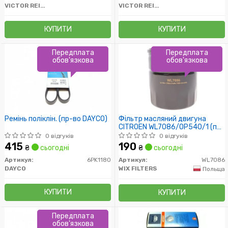
VICTOR REINZ
VICTOR REINZ
КУПИТИ
КУПИТИ
Передплата
Передплата
обов'язкова
обов'язкова
Ремінь поліклін. (пр-во DAYCO)
Фільтр масляний двигуна
CITROEN WL7086/OP540/1 (пр-
во WIX-Filtron)
0 відгуків
0 відгуків
415
190
₴
сьогодні
₴
сьогодні
Артикул:
6PK1180
Артикул:
WL7086
DAYCO
WIX FILTERS
Польща
КУПИТИ
КУПИТИ
Передплата
обов'язкова