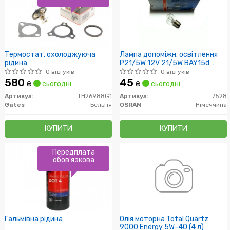
Термостат, охолоджуюча
Лампа допоміжн. освітлення
рідина
P21/5W 12V 21/5W BAY15d
(вир-во OSRAM)
0 відгуків
0 відгуків
580
45
₴
сьогодні
₴
сьогодні
Артикул:
TH26988G1
Артикул:
7528
Gates
Бельгія
OSRAM
Німеччина
КУПИТИ
КУПИТИ
Передплата
обов'язкова
Гальмівна рідина
Олія моторна Total Quartz
9000 Energy 5W-40 (4 л)