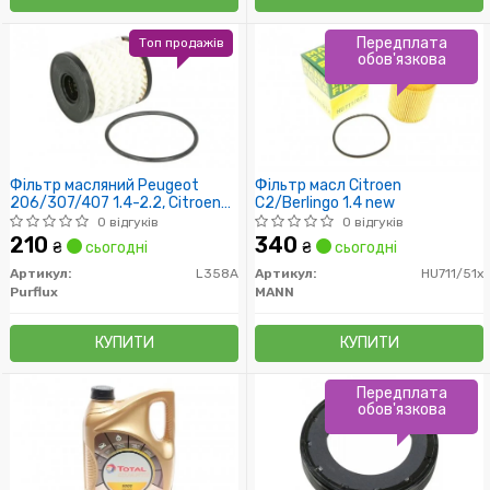
Передплата
Топ продажів
обов'язкова
Фільтр масляний Peugeot
Фільтр масл Citroen
206/307/407 1.4-2.2, Citroen
C2/Berlingo 1.4 new
C2/C3/C4/C5 1.4-2.0 02-
0 відгуків
0 відгуків
210
340
₴
сьогодні
₴
сьогодні
Артикул:
L358A
Артикул:
HU711/51x
Purflux
MANN
КУПИТИ
КУПИТИ
Передплата
обов'язкова