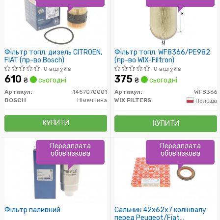
Фільтр топл. дизель CITROEN,
Фільтр топл. WF8366/PE982
FIAT (пр-во Bosch)
(пр-во WIX-Filtron)
0 відгуків
0 відгуків
610
375
₴
сьогодні
₴
сьогодні
Артикул:
1457070001
Артикул:
WF8366
BOSCH
Німеччина
WIX FILTERS
Польща
КУПИТИ
КУПИТИ
Передплата
Передплата
обов'язкова
обов'язкова
Фільтр паливний
Сальник 42x62x7 колінвалу
перед Peugeot/Fiat