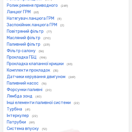
Ролик ременя приводного
(249)
Ланцюг ГРМ
(63)
Натягувач ланцюга ГРМ
(8)
Заспокійник ланцюга ГРМ
(2)
Повітряний фільтр
(77)
Масляний фільтр
(210)
Паливний фільтр
(231)
Фільтр салону
(56)
Прокладка ГБЦ
(198)
Прокладка клапанної кришки
(83)
Комплекти прокладок
(35)
Датчики керування двигуном
(269)
Паливний насос
(16)
Форсунки паливні
(20)
Лямбда зонд
(40)
Інші елементи паливної системи
(22)
Турбіна
(41)
Інтеркулер
(22)
Патрубки
(89)
Система впуску
(12)