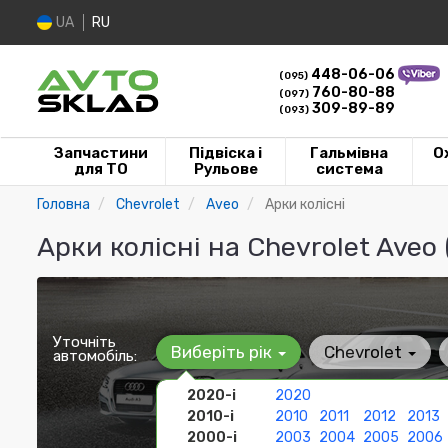
UA
RU
448-06-06
(095)
760-80-88
(097)
309-89-89
(093)
Запчастини
Підвіска і
Гальмівна
О
для ТО
Рульове
система
Головна
Chevrolet
Aveo
Арки колісні
Арки колісні на Chevrolet Aveo
Уточніть
Виберіть рік
Chevrolet
автомобіль:
2020-і
2020
2010-і
2010
2011
2012
2013
2000-і
2003
2004
2005
2006