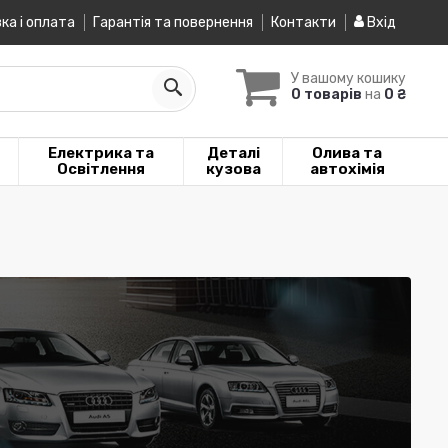
ка і оплата
Гарантія та повернення
Контакти
Вхід
У вашому кошику
0 товарів
на
0 ₴
Електрика та
Деталі
Олива та
Освітлення
кузова
автохімія