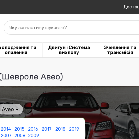
Достав
Яку запчастину шукаєте?
холодження та
Двигун і Система
Зчеплення та
опалення
вихлопу
трансмісія
 (Шевроле Авео)
Aveo
2014
2015
2016
2017
2018
2019
2007
2008
2009