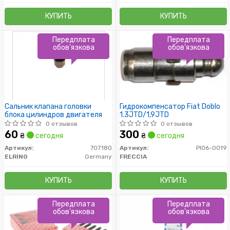
КУПИТЬ
КУПИТЬ
Передплата
Передплата
обов'язкова
обов'язкова
Сальник клапана головки
Гидрокомпенсатор Fiat Doblo
блока цилиндров двигателя
1.3JTD/1,9JTD
0 отзывов
0 отзывов
60
300
₴
сегодня
₴
сегодня
Артикул:
707.180
Артикул:
PI06-0019
ELRING
Germany
FRECCIA
КУПИТЬ
КУПИТЬ
Передплата
Передплата
обов'язкова
обов'язкова