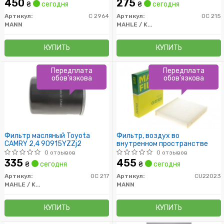
450
275
₴
сегодня
₴
сегодня
Артикул:
C 2964
Артикул:
OC 215
MANN
MAHLE / KNECHT
КУПИТЬ
КУПИТЬ
Передплата
Передплата
обов'язкова
обов'язкова
Фильтр масляный Toyota
Фильтр, воздух во
CAMRY 2,4 90915YZZj2
внутренном пространстве
0 отзывов
0 отзывов
335
455
₴
сегодня
₴
сегодня
Артикул:
OC 217
Артикул:
CU22023
MAHLE / KNECHT
MANN
КУПИТЬ
КУПИТЬ