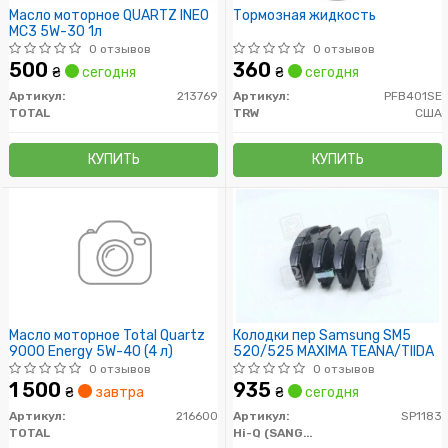
Масло моторное QUARTZ INEO
Тормозная жидкость
MC3 5W-30 1л
0 отзывов
0 отзывов
500
360
₴
сегодня
₴
сегодня
Артикул:
213769
Артикул:
PFB401SE
TOTAL
TRW
США
КУПИТЬ
КУПИТЬ
Масло моторное Total Quartz
Колодки пер Samsung SM5
9000 Energy 5W-40 (4 л)
520/525 MAXIMA TEANA/TIIDA
0 отзывов
0 отзывов
1 500
935
₴
завтра
₴
сегодня
Артикул:
216600
Артикул:
SP1183
TOTAL
Hi-Q (SANGSIN)