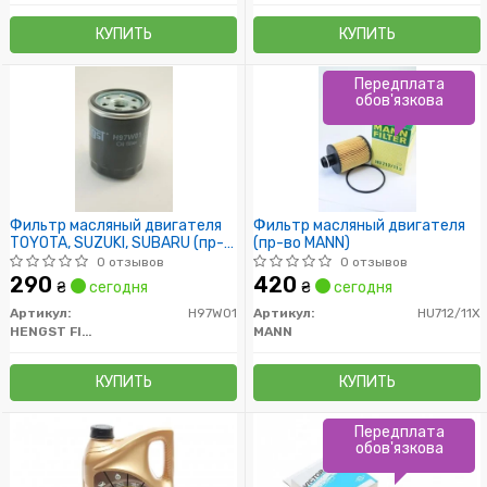
КУПИТЬ
КУПИТЬ
Передплата
обов'язкова
Фильтр масляный двигателя
Фильтр масляный двигателя
TOYOTA, SUZUKI, SUBARU (пр-
(пр-во MANN)
во Hengst)
0 отзывов
0 отзывов
290
420
₴
сегодня
₴
сегодня
Артикул:
H97W01
Артикул:
HU712/11X
HENGST FILTER
MANN
КУПИТЬ
КУПИТЬ
Передплата
обов'язкова