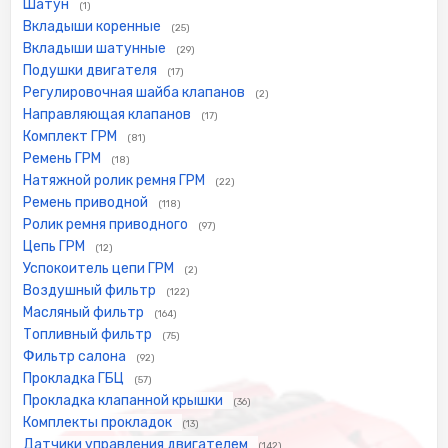
Шатун
(1)
Вкладыши коренные
(25)
Вкладыши шатунные
(29)
Подушки двигателя
(17)
Регулировочная шайба клапанов
(2)
Направляющая клапанов
(17)
Комплект ГРМ
(81)
Ремень ГРМ
(18)
Натяжной ролик ремня ГРМ
(22)
Ремень приводной
(118)
Ролик ремня приводного
(97)
Цепь ГРМ
(12)
Успокоитель цепи ГРМ
(2)
Воздушный фильтр
(122)
Масляный фильтр
(164)
Топливный фильтр
(75)
Фильтр салона
(92)
Прокладка ГБЦ
(57)
Прокладка клапанной крышки
(36)
Комплекты прокладок
(13)
Датчики управления двигателем
(142)