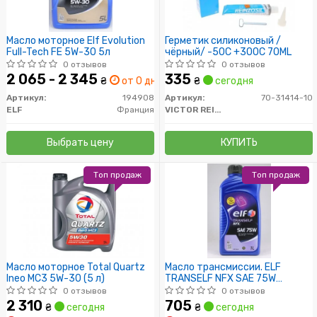
Масло моторное Elf Evolution
Герметик силиконовый /
Full-Tech FE 5W-30 5л
чёрный/ -50C +300C 70ML
0 отзывов
0 отзывов
2 065 - 2 345
335
₴
от 0 дн.
₴
сегодня
Артикул:
194908
Артикул:
70-31414-10
ELF
Франция
VICTOR REINZ
Выбрать цену
КУПИТЬ
Топ продаж
Топ продаж
Масло моторное Total Quartz
Масло трансмиссии. ELF
Ineo MC3 5W-30 (5 л)
TRANSELF NFX SAE 75W
(Канистра 1л)
0 отзывов
0 отзывов
2 310
705
₴
сегодня
₴
сегодня