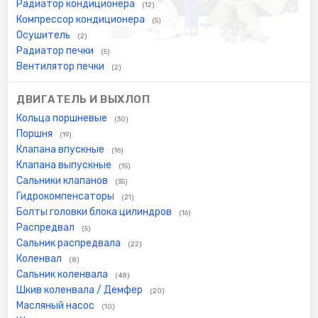
Радиатор кондиционера
(12)
Компрессор кондиционера
(5)
Осушитель
(2)
Радиатор печки
(5)
Вентилятор печки
(2)
ДВИГАТЕЛЬ И ВЫХЛОП
Кольца поршневые
(30)
Поршня
(19)
Клапана впускные
(16)
Клапана выпускные
(15)
Сальники клапанов
(35)
Гидрокомпенсаторы
(21)
Болты головки блока цилиндров
(16)
Распредвал
(5)
Сальник распредвала
(22)
Коленвал
(8)
Сальник коленвала
(48)
Шкив коленвала / Демфер
(20)
Масляный насос
(10)