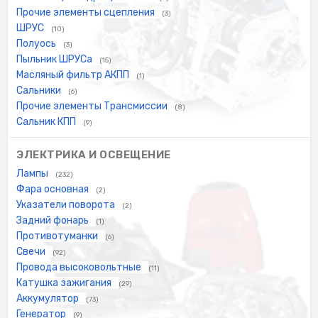
Прочие элементы сцепления
(3)
ШРУС
(10)
Полуось
(3)
Пыльник ШРУСа
(15)
Масляный фильтр АКПП
(1)
Сальники
(6)
Прочие элементы Трансмиссии
(8)
Сальник КПП
(9)
ЭЛЕКТРИКА И ОСВЕЩЕНИЕ
Лампы
(232)
Фара основная
(2)
Указатели поворота
(2)
Задний фонарь
(1)
Противотуманки
(6)
Свечи
(92)
Провода высоковольтные
(11)
Катушка зажигания
(29)
Аккумулятор
(73)
Генератор
(9)