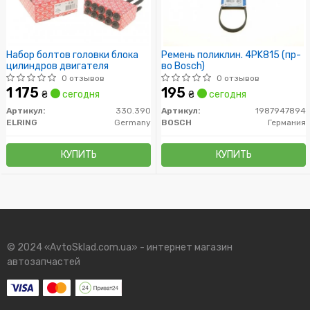
Набор болтов головки блока
Ремень поликлин. 4PK815 (пр-
цилиндров двигателя
во Bosch)
0 отзывов
0 отзывов
1 175
195
₴
сегодня
₴
сегодня
Артикул:
330.390
Артикул:
1987947894
ELRING
Germany
BOSCH
Германия
КУПИТЬ
КУПИТЬ
© 2024 «AvtoSklad.com.ua» - интернет магазин
автозапчастей