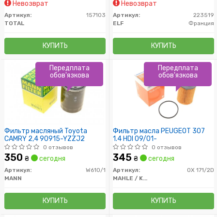
Невозврат
Невозврат
Артикул:
157103
Артикул:
223519
TOTAL
ELF
Франция
КУПИТЬ
КУПИТЬ
Передплата
Передплата
обов'язкова
обов'язкова
Фильтр масляный Toyota
Фильтр масла PEUGEOT 307
CAMRY 2,4 90915-YZZJ2
1.4 HDI 09/01-
0 отзывов
0 отзывов
350
345
₴
сегодня
₴
сегодня
Артикул:
W610/1
Артикул:
OX 171/2D
MANN
MAHLE / KNECHT
КУПИТЬ
КУПИТЬ