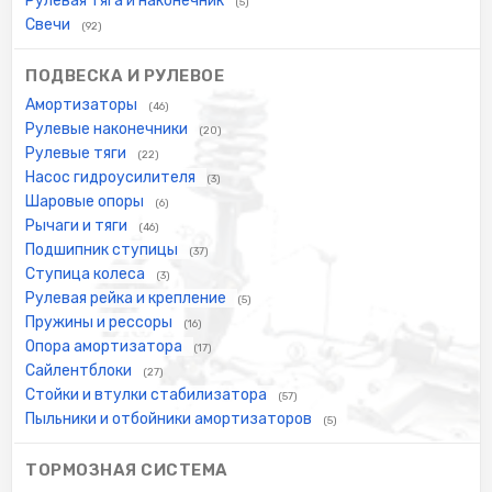
Рулевая тяга и наконечник
(5)
Свечи
(92)
ПОДВЕСКА И РУЛЕВОЕ
Амортизаторы
(46)
Рулевые наконечники
(20)
Рулевые тяги
(22)
Насос гидроусилителя
(3)
Шаровые опоры
(6)
Рычаги и тяги
(46)
Подшипник ступицы
(37)
Ступица колеса
(3)
Рулевая рейка и крепление
(5)
Пружины и рессоры
(16)
Опора амортизатора
(17)
Сайлентблоки
(27)
Стойки и втулки стабилизатора
(57)
Пыльники и отбойники амортизаторов
(5)
ТОРМОЗНАЯ СИСТЕМА