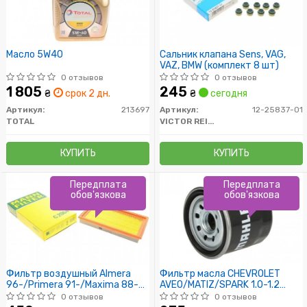
Масло 5W40
Сальник клапана Sens, VAG,
VAZ, BMW (комплект 8 шт)
0 отзывов
0 отзывов
1 805
245
₴
срок 2 дн.
₴
сегодня
Артикул:
213697
Артикул:
12-25837-01
TOTAL
VICTOR REINZ
КУПИТЬ
КУПИТЬ
Передплата
Передплата
обов'язкова
обов'язкова
Фильтр воздушный Almera
Фильтр масла CHEVROLET
96-/Primera 91-/Maxima 88-
AVEO/MATIZ/SPARK 1.0-1.2
04/Murano 03-
03/05- /М1= 3/4"-16 UNF/
0 отзывов
0 отзывов