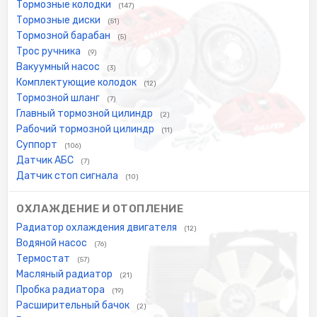
Тормозные колодки
(147)
Тормозные диски
(51)
Тормозной барабан
(5)
Трос ручника
(9)
Вакуумный насос
(3)
Комплектующие колодок
(12)
Тормозной шланг
(7)
Главный тормозной цилиндр
(2)
Рабочий тормозной цилиндр
(11)
Суппорт
(106)
Датчик АБС
(7)
Датчик стоп сигнала
(10)
ОХЛАЖДЕНИЕ И ОТОПЛЕНИЕ
Радиатор охлаждения двигателя
(12)
Водяной насос
(76)
Термостат
(57)
Масляный радиатор
(21)
Пробка радиатора
(19)
Расширительный бачок
(2)