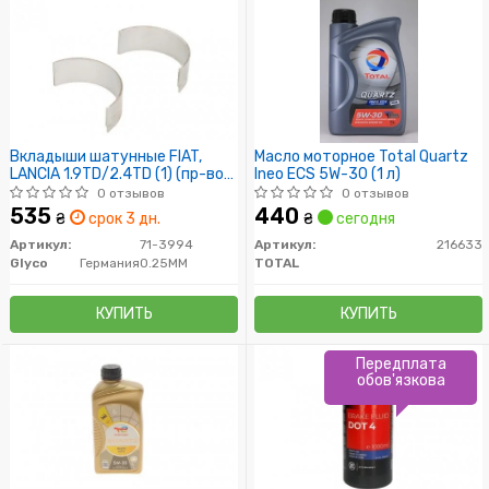
Вкладыши шатунные FIAT,
Масло моторное Total Quartz
LANCIA 1.9TD/2.4TD (1) (пр-во
Ineo ECS 5W-30 (1 л)
GLYCO)
0 отзывов
0 отзывов
535
440
₴
срок 3 дн.
₴
сегодня
Артикул:
71-3994
Артикул:
216633
Glyco
Германия
0.25MM
TOTAL
КУПИТЬ
КУПИТЬ
Передплата
обов'язкова