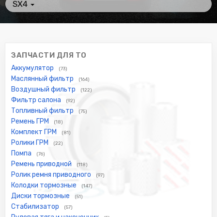
SX4
ЗАПЧАСТИ ДЛЯ ТО
Аккумулятор
(73)
Маслянный фильтр
(164)
Воздушный фильтр
(122)
Фильтр салона
(92)
Топливный фильтр
(75)
Ремень ГРМ
(18)
Комплект ГРМ
(81)
Ролики ГРМ
(22)
Помпа
(76)
Ремень приводной
(118)
Ролик ремня приводного
(97)
Колодки тормозные
(147)
Диски тормозные
(51)
Стабилизатор
(57)