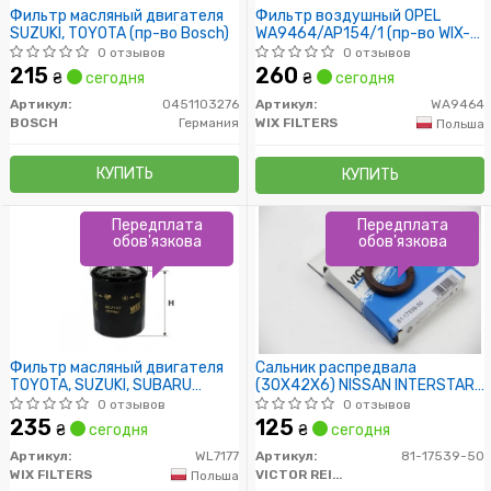
Фильтр масляный двигателя
Фильтр воздушный OPEL
SUZUKI, TOYOTA (пр-во Bosch)
WA9464/AP154/1 (пр-во WIX-
Filtron)
0 отзывов
0 отзывов
215
260
₴
сегодня
₴
сегодня
Артикул:
0451103276
Артикул:
WA9464
BOSCH
Германия
WIX FILTERS
Польша
КУПИТЬ
КУПИТЬ
Передплата
Передплата
обов'язкова
обов'язкова
Фильтр масляный двигателя
Сальник распредвала
TOYOTA, SUZUKI, SUBARU
(30X42X6) NISSAN INTERSTAR,
WL7177/OP621 (пр-во WIX-
KUBISTAR, PRIMASTAR
0 отзывов
0 отзывов
Filtron)
235
125
₴
сегодня
₴
сегодня
Артикул:
WL7177
Артикул:
81-17539-50
WIX FILTERS
VICTOR REINZ
Польша