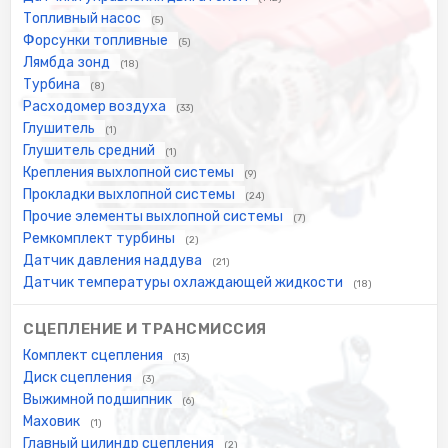
Топливный насос
(5)
Форсунки топливные
(5)
Лямбда зонд
(18)
Турбина
(8)
Расходомер воздуха
(33)
Глушитель
(1)
Глушитель средний
(1)
Крепления выхлопной системы
(9)
Прокладки выхлопной системы
(24)
Прочие элементы выхлопной системы
(7)
Ремкомплект турбины
(2)
Датчик давления наддува
(21)
Датчик температуры охлаждающей жидкости
(18)
СЦЕПЛЕНИЕ И ТРАНСМИССИЯ
Комплект сцепления
(13)
Диск сцепления
(3)
Выжимной подшипник
(6)
Маховик
(1)
Главный цилиндр сцепления
(2)