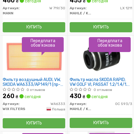
460
455
₴
сегодня
₴
сегодня
Артикул:
W 719/30
Артикул:
LX 1211
MANN
MAHLE / KNECHT
КУПИТЬ
КУПИТЬ
Передплата
Передплата
обов'язкова
обов'язкова
Фильтр воздушный AUDI, VW,
Фильтр масла SKODA RAPID;
SKODA WA6333/AP149/1 (пр-во
VW GOLF VI, PASSAT 1.2/1.4/1.6
WIX-Filtron UA)
2010-
0 отзывов
0 отзывов
260
430
₴
сегодня
₴
сегодня
Артикул:
WA6333
Артикул:
OC 593/3
WIX FILTERS
MAHLE / KNECHT
Польша
КУПИТЬ
КУПИТЬ