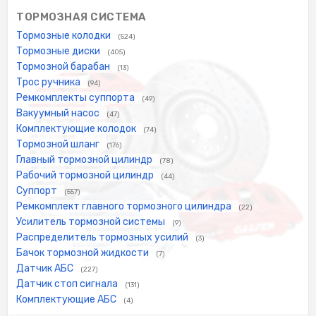
ТОРМОЗНАЯ СИСТЕМА
Тормозные колодки
(524)
Тормозные диски
(405)
Тормозной барабан
(13)
Трос ручника
(94)
Ремкомплекты суппорта
(49)
Вакуумный насос
(47)
Комплектующие колодок
(74)
Тормозной шланг
(176)
Главный тормозной цилиндр
(78)
Рабочий тормозной цилиндр
(44)
Суппорт
(557)
Ремкомплект главного тормозного цилиндра
(22)
Усилитель тормозной системы
(9)
Распределитель тормозных усилий
(3)
Бачок тормозной жидкости
(7)
Датчик АБС
(227)
Датчик стоп сигнала
(131)
Комплектующие АБС
(4)