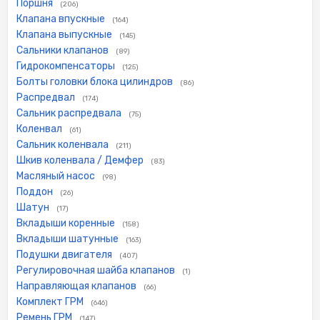
Поршня
(206)
Клапана впускные
(164)
Клапана выпускные
(145)
Сальники клапанов
(89)
Гидрокомпенсаторы
(125)
Болты головки блока цилиндров
(86)
Распредвал
(174)
Сальник распредвала
(75)
Коленвал
(61)
Сальник коленвала
(211)
Шкив коленвала / Демфер
(83)
Масляный насос
(98)
Поддон
(26)
Шатун
(17)
Вкладыши коренные
(158)
Вкладыши шатунные
(163)
Подушки двигателя
(407)
Регулировочная шайба клапанов
(1)
Направляющая клапанов
(66)
Комплект ГРМ
(646)
Ремень ГРМ
(147)