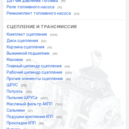
Датчик давления топлива
(19)
Реле топливного насоса
(15)
Ремкомплект топливного насоса
(24)
СЦЕПЛЕНИЕ И ТРАНСМИССИЯ
Комплект сцепления
(284)
Диск сцепления
(50)
Корзина сцепления
(16)
Выжимной подшипник
(59)
Маховик
(37)
Главный цилиндр сцепления
(64)
Рабочий цилиндр сцепления
(101)
Прочие элементы сцепления
(66)
ШРУС
(315)
Полуось
(152)
Пыльник ШРУСа
(405)
Масляный фильтр АКПП
(120)
Сальники
(57)
Подушки крепления КПП
(82)
Прокладки КПП
(45)