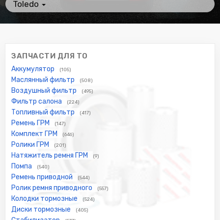
Toledo
ЗАПЧАСТИ ДЛЯ ТО
Аккумулятор
(105)
Маслянный фильтр
(508)
Воздушный фильтр
(495)
Фильтр салона
(224)
Топливный фильтр
(417)
Ремень ГРМ
(147)
Комплект ГРМ
(646)
Ролики ГРМ
(201)
Натяжитель ремня ГРМ
(9)
Помпа
(540)
Ремень приводной
(544)
Ролик ремня приводного
(557)
Колодки тормозные
(524)
Диски тормозные
(405)