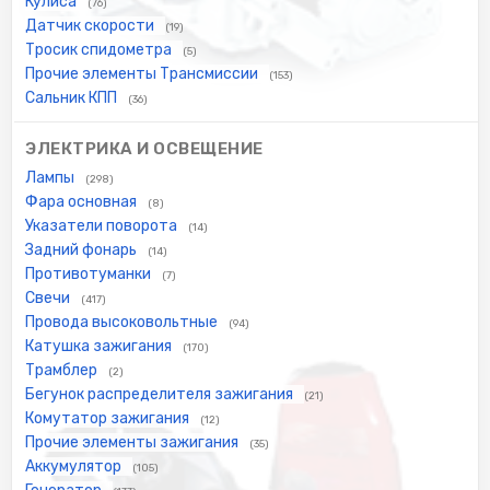
Кулиса
(76)
Датчик скорости
(19)
Тросик спидометра
(5)
Прочие элементы Трансмиссии
(153)
Сальник КПП
(36)
ЭЛЕКТРИКА И ОСВЕЩЕНИЕ
Лампы
(298)
Фара основная
(8)
Указатели поворота
(14)
Задний фонарь
(14)
Противотуманки
(7)
Свечи
(417)
Провода высоковольтные
(94)
Катушка зажигания
(170)
Трамблер
(2)
Бегунок распределителя зажигания
(21)
Комутатор зажигания
(12)
Прочие элементы зажигания
(35)
Аккумулятор
(105)