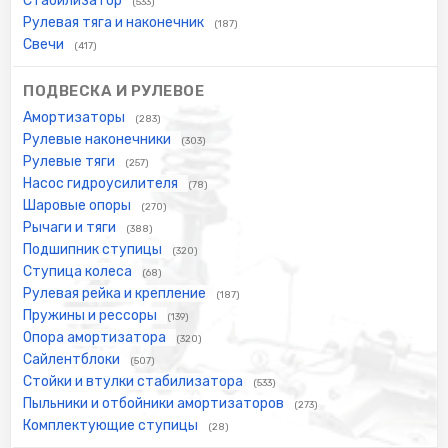
Стабилизатор
(533)
Рулевая тяга и наконечник
(187)
Свечи
(417)
ПОДВЕСКА И РУЛЕВОЕ
Амортизаторы
(283)
Рулевые наконечники
(303)
Рулевые тяги
(257)
Насос гидроусилителя
(78)
Шаровые опоры
(270)
Рычаги и тяги
(388)
Подшипник ступицы
(320)
Ступица колеса
(68)
Рулевая рейка и крепление
(187)
Пружины и рессоры
(139)
Опора амортизатора
(320)
Сайлентблоки
(507)
Стойки и втулки стабилизатора
(533)
Пыльники и отбойники амортизаторов
(273)
Комплектующие ступицы
(28)