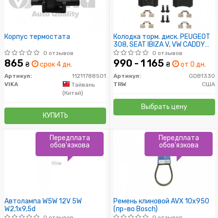
Корпус термостата
Колодка торм. диск. PEUGEOT
308, SEAT IBIZA V, VW CADDY
задн. (пр-во TRW)
0 отзывов
0 отзывов
865
990 - 1 165
₴
срок 4 дн.
₴
от 0 дн.
Артикул:
11211788501
Артикул:
GDB1330
VIKA
TRW
США
Тайвань
(Китай)
Выбрать цену
КУПИТЬ
Передплата
Передплата
обов'язкова
обов'язкова
Автолампа W5W 12V 5W
Ремень клиновой AVX 10х950
W2,1x9,5d
(пр-во Bosch)
0 отзывов
0 отзывов