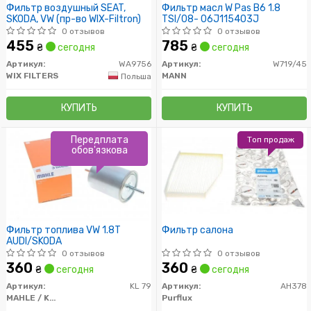
Фильтр воздушный SEAT,
Фильтр масл W Pas B6 1.8
SKODA, VW (пр-во WIX-Filtron)
TSI/08- 06J115403J
0 отзывов
0 отзывов
455
785
₴
сегодня
₴
сегодня
Артикул:
WA9756
Артикул:
W719/45
WIX FILTERS
MANN
Польша
КУПИТЬ
КУПИТЬ
Передплата
Топ продаж
обов'язкова
Фильтр топлива VW 1.8T
Фильтр салона
AUDI/SKODA
0 отзывов
0 отзывов
360
360
₴
сегодня
₴
сегодня
Артикул:
KL 79
Артикул:
AH378
MAHLE / KNECHT
Purflux