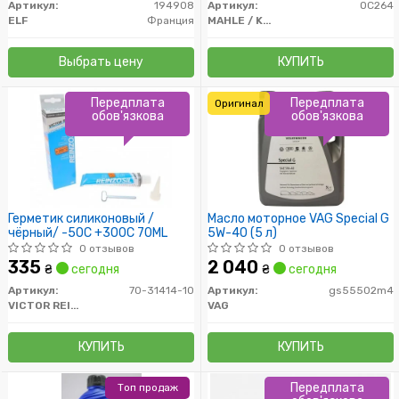
Артикул:
194908
Артикул:
OC264
ELF
Франция
MAHLE / KNECHT
Выбрать цену
КУПИТЬ
Передплата
Передплата
Оригинал
обов'язкова
обов'язкова
Герметик силиконовый /
Масло моторное VAG Special G
чёрный/ -50C +300C 70ML
5W-40 (5 л)
0 отзывов
0 отзывов
335
2 040
₴
сегодня
₴
сегодня
Артикул:
70-31414-10
Артикул:
gs55502m4
VICTOR REINZ
VAG
КУПИТЬ
КУПИТЬ
Передплата
Топ продаж