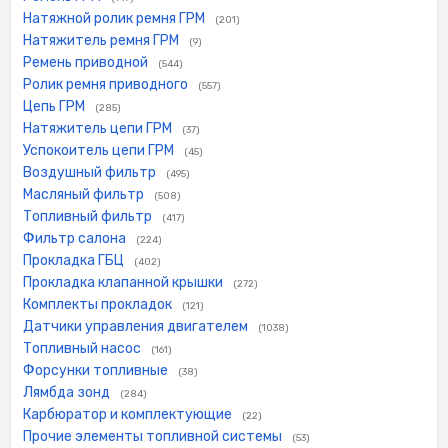
Натяжной ролик ремня ГРМ
(201)
Натяжитель ремня ГРМ
(9)
Ремень приводной
(544)
Ролик ремня приводного
(557)
Цепь ГРМ
(285)
Натяжитель цепи ГРМ
(37)
Успокоитель цепи ГРМ
(45)
Воздушный фильтр
(495)
Масляный фильтр
(508)
Топливный фильтр
(417)
Фильтр салона
(224)
Прокладка ГБЦ
(402)
Прокладка клапанной крышки
(272)
Комплекты прокладок
(121)
Датчики управления двигателем
(1038)
Топливный насос
(161)
Форсунки топливные
(38)
Лямбда зонд
(284)
Карбюратор и комплектующие
(22)
Прочие элементы топливной системы
(53)