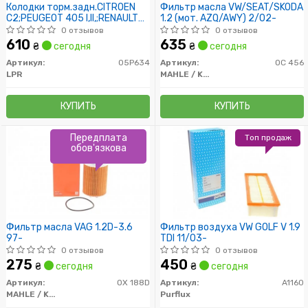
Колодки торм.задн.CITROEN
Фильтр масла VW/SEAT/SKODA
C2;PEUGEOT 405 I,II,;RENAULT
1.2 (мот. AZQ/AWY) 2/02-
ESPACE III,MEGANE I,II:TOLEDO I
0 отзывов
0 отзывов
83- /TRW/
610
635
₴
сегодня
₴
сегодня
Артикул:
05P634
Артикул:
OC 456
LPR
MAHLE / KNECHT
КУПИТЬ
КУПИТЬ
Передплата
Топ продаж
обов'язкова
Фильтр масла VAG 1.2D-3.6
Фильтр воздуха VW GOLF V 1.9
97-
TDI 11/03-
0 отзывов
0 отзывов
275
450
₴
сегодня
₴
сегодня
Артикул:
OX 188D
Артикул:
A1160
MAHLE / KNECHT
Purflux