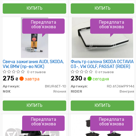
КУПИТЬ
КУПИТЬ
Передплата
Передплата
обов'язкова
обов'язкова
Свеча зажигания AUDI, SKODA,
Фильтр салона SKODA OCTAVIA
VW, BMW (пр-во NGK)
03-, VW GOLF, PASSAT (RIDER)
0 отзывов
0 отзывов
275
230
₴
завтра
₴
сегодня
Артикул:
BKUR6ET-10
Артикул:
RD.61J6WP9146
NGK
Япония
RIDER
Венгрия
КУПИТЬ
КУПИТЬ
Передплата
Передплата
обов'язкова
обов'язкова