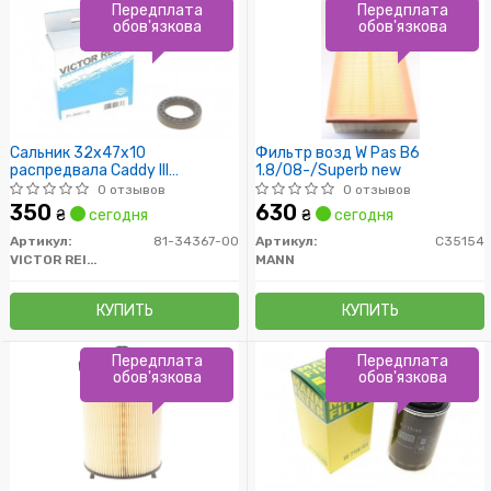
Передплата
Передплата
обов'язкова
обов'язкова
Сальник 32x47x10
Фильтр возд W Pas B6
распредвала Caddy III
1.8/08-/Superb new
1.6i/1.9/2.0 TDI/SDI 04-
0 отзывов
0 отзывов
(тефлон)
350
630
₴
сегодня
₴
сегодня
Артикул:
81-34367-00
Артикул:
C35154
VICTOR REINZ
MANN
КУПИТЬ
КУПИТЬ
Передплата
Передплата
обов'язкова
обов'язкова