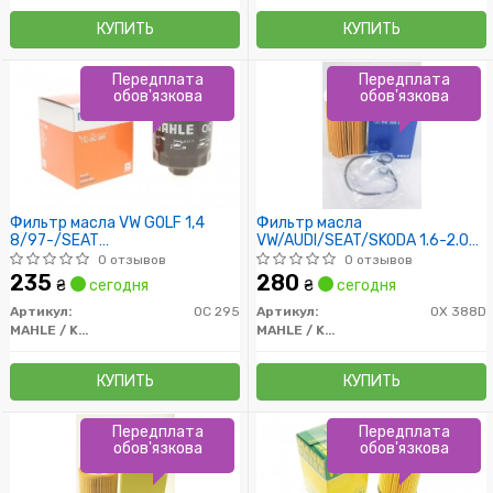
КУПИТЬ
КУПИТЬ
Передплата
Передплата
обов'язкова
обов'язкова
Фильтр масла VW GOLF 1,4
Фильтр масла
8/97-/SEAT
VW/AUDI/SEAT/SKODA 1.6-2.0
AROSA/CORDOBA/IBIZA
TDI 04/08-
0 отзывов
0 отзывов
235
280
₴
сегодня
₴
сегодня
Артикул:
OC 295
Артикул:
OX 388D
MAHLE / KNECHT
MAHLE / KNECHT
КУПИТЬ
КУПИТЬ
Передплата
Передплата
обов'язкова
обов'язкова