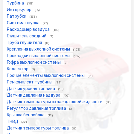
Турбина
(153)
Интеркулер
(56)
Патрубки
(338)
Система впуска
(77)
Расходомер воздуха
(159)
Глушитель средний
(7)
Труба глушителя
(8)
Крепления выхлопной системы
(103)
Прокладки выхлопной системы
(109)
Гофра выхлопной системы
(7)
Коллектор
(1)
Прочие элементы выхлопной системы
(51)
Ремкомплект турбины
(82)
Датчик уровня топлива
(10)
Датчик давления наддува
(90)
Датчик температуры охлаждающей жидкости
(83)
Регулятор давления топлива
(2)
Крышка бензобака
(12)
ТНВД
(32)
Датчик температуры топлива
(8)