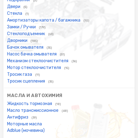
(2)
Двери
(5)
Стекла
(1)
Амортизаторы капота / багажника
(10)
Замки / Ручки
(179)
Стеклоподъемник
(63)
Дворники
(185)
Бачок омывателя
(35)
Насос бачка омывателя
(51)
Механизм стеклоочистителя
(36)
Мотор стеклоочистителя
(15)
Тросик газа
(11)
Тросик сцепления
(35)
МАСЛА И АВТОХИМИЯ
Жидкость тормозная
(18)
Масло трансмиссионное
(48)
Антифриз
(39)
Моторные масла
Adblue (мочевина)