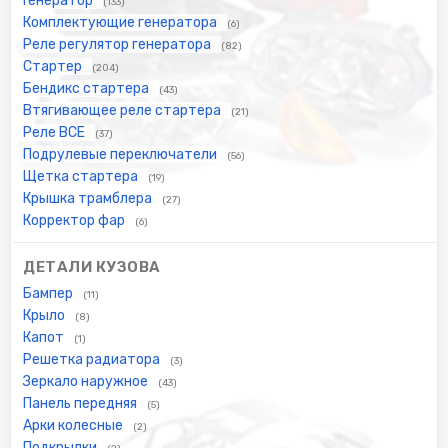
Генератор
(133)
Комплектующие генератора
(6)
Реле регулятор генератора
(82)
Стартер
(204)
Бендикс стартера
(43)
Втягивающее реле стартера
(21)
Реле ВСЕ
(37)
Подрулевые переключатели
(56)
Щетка стартера
(19)
Крышка трамблера
(27)
Корректор фар
(6)
ДЕТАЛИ КУЗОВА
Бампер
(11)
Крыло
(8)
Капот
(1)
Решетка радиатора
(3)
Зеркало наружное
(43)
Панель передняя
(5)
Арки колесные
(2)
Подкрылки