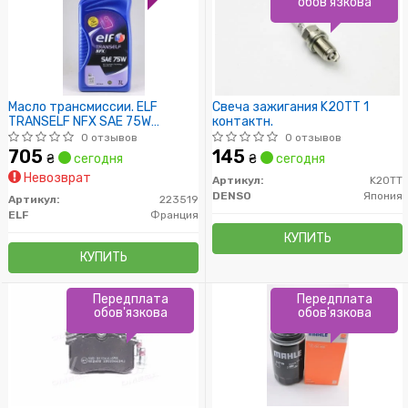
обов'язкова
Масло трансмиссии. ELF
Свеча зажигания K20TT 1
TRANSELF NFX SAE 75W
контактн.
(Канистра 1л)
0 отзывов
0 отзывов
705
145
₴
сегодня
₴
сегодня
Невозврат
Артикул:
K20TT
DENSO
Япония
Артикул:
223519
ELF
Франция
КУПИТЬ
КУПИТЬ
Передплата
Передплата
обов'язкова
обов'язкова