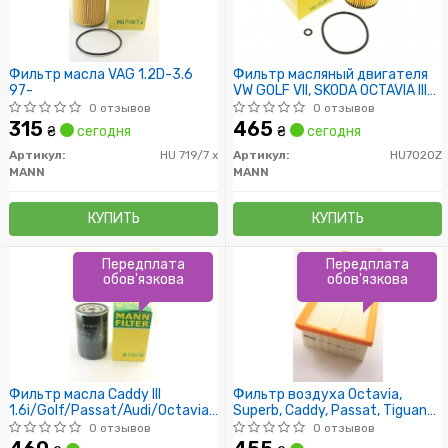
Фильтр масла VAG 1.2D-3.6
Фильтр масляный двигателя
97-
VW GOLF VII, SKODA OCTAVIA III
1.6-2.0 TDI 13- (пр-во MANN)
0 отзывов
0 отзывов
315
465
₴
сегодня
₴
сегодня
Артикул:
HU 719/7 x
Артикул:
HU7020Z
MANN
MANN
КУПИТЬ
КУПИТЬ
Передплата
Передплата
обов'язкова
обов'язкова
Фильтр масла Caddy III
Фильтр воздуха Octavia,
1.6i/Golf/Passat/Audi/Octavia
Superb, Caddy, Passat, Tiguan
(бензин
2.0TDI, 1.6TDI, 1.9 TDI 2003-
0 отзывов
0 отзывов