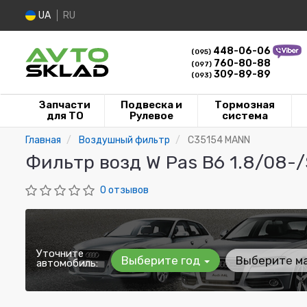
UA
RU
448-06-06
(095)
760-80-88
(097)
309-89-89
(093)
Запчасти
Подвеска и
Тормозная
для ТО
Рулевое
система
Главная
Воздушный фильтр
C35154 MANN
Фильтр возд W Pas B6 1.8/08-
0 отзывов
Уточните
Выберите год
Выберите м
автомобиль: