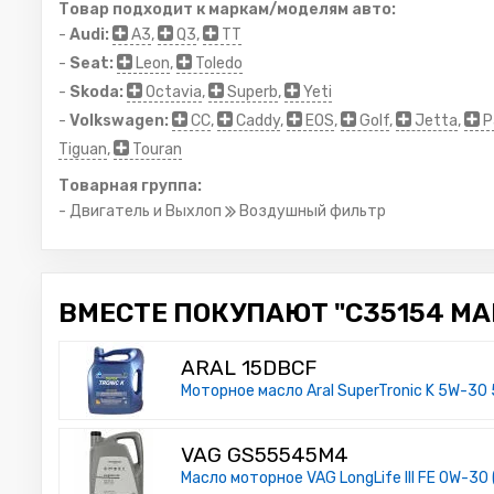
Товар подходит к маркам/моделям авто:
-
Audi:
A3
,
Q3
,
TT
-
Seat:
Leon
,
Toledo
-
Skoda:
Octavia
,
Superb
,
Yeti
-
Volkswagen:
CC
,
Caddy
,
EOS
,
Golf
,
Jetta
,
P
Tiguan
,
Touran
Товарная группа:
- Двигатель и Выхлоп
Воздушный фильтр
ВМЕСТЕ ПОКУПАЮТ "C35154 MA
ARAL 15DBCF
Моторное масло Aral SuperTronic K 5W-30 
VAG GS55545M4
Масло моторное VAG LongLife III FE 0W-30 