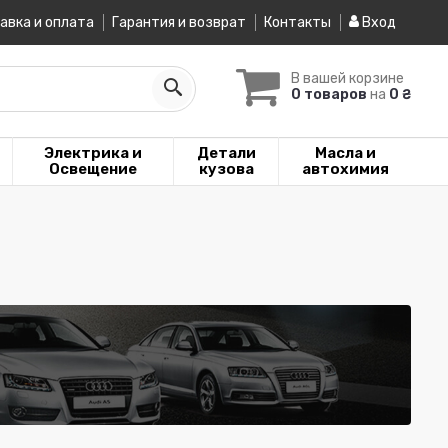
авка и оплата
Гарантия и возврат
Контакты
Вход
В вашей корзине
0 товаров
на
0 ₴
Электрика и
Детали
Масла и
Освещение
кузова
автохимия