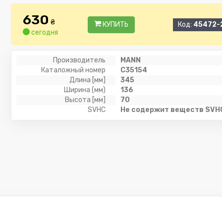
630
₴
КУПИТЬ
Код:
45472-
сегодня
Производитель
MANN
Каталожный номер
C35154
Длина [мм]
345
Ширина (мм)
136
Высота [мм]
70
SVHC
Не содержит веществ SVH