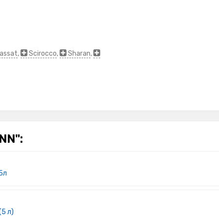
assat
,
Scirocco
,
Sharan
,
NN":
5л
(5 л)