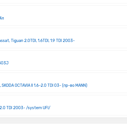
4л
at, Tiguan 2.0TDI, 1.6TDI, 1.9 TDI 2003-
5403J
SKODA OCTAVIA II 1.6-2.0 TDI 03- (пр-во MANN)
2.0 TDI 2003- /system UFI/