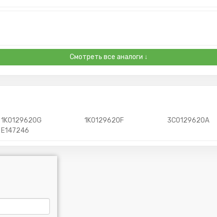
Смотреть все аналоги ↓
1K0129620G
1K0129620F
3C0129620A
E147246