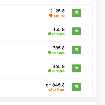
2 125
₴
завтра
455
₴
сегодня
785
₴
сегодня
365
₴
сегодня
от 845
₴
от 0 дн.