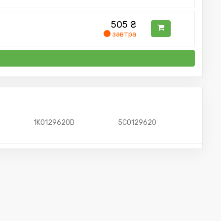
505
₴
завтра
1K0129620D
5C0129620