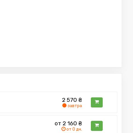
2 570
₴
завтра
от 2 160
₴
от 0 дн.