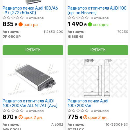
Радиатор печки Audi 100/A6
Радиатор отопителя AUDI 100
-97 (272x50x30)
(пр-во Nissens)
0 отзывов
0 отзывов
835
1 490
₴
завтра
₴
сегодня
Артикул:
1126301200
Артикул:
70230
JP GROUP
NISSENS
КУПИТЬ
КУПИТЬ
Радиатор отопителя AUDI
Радиатор печки Audi
100/200/A6 ALL MT/AT (Ava)
100/200/A6
0 отзывов
0 отзывов
870
775
₴
срок 2 дн.
₴
срок 2 дн.
Артикул:
AI6052
Артикул:
10-35001-SX
AVA COOLING
STELLOX