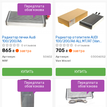
Передплата
обов'язкова
Радиатор печки Audi
Радиатор отопителя AUDI
100/200/A6
100/200/A6 ALL MT/AT (Van
Wezel)
0 отзывов
0 отзывов
865
705
₴
завтра
₴
завтра
Артикул:
50602
Артикул:
03006052
NRF
Van Wezel
КУПИТЬ
КУПИТЬ
Передплата
Передплата
обов'язкова
обов'язкова