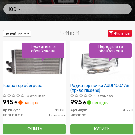
100
1 - 11 из 11
по рейтингу
Фильтры
Передплата
Передплата
обов'язкова
обов'язкова
Радиатор обогрева
Радиатор печки AUDI 100/ A6
(пр-во Nissens)
0 отзывов
0 отзывов
915
995
₴
завтра
₴
сегодня
Артикул:
11090
Артикул:
70220
FEBI BILSTEIN
Германия
NISSENS
КУПИТЬ
КУПИТЬ