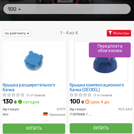
100
1 - 4 из 4
по рейтингу
Фильтры
Передплата
обов'язкова
Крышка расширительного
Крышка компенсационного
бачка
бачка (DECKEL)
0 отзывов
0 отзывов
130
100
₴
сегодня
₴
срок 4 дн.
Артикул:
51171
Артикул:
103 643
Aic
TOPRAN / HANS PRIES
Германия
КУПИТЬ
КУПИТЬ