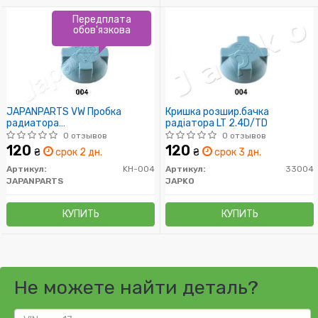
Передплата
обов'язкова
JAPANPARTS VW Пробка
Кришка розшир.бачка
радиатора
радіатора LT 2.4D/TD
Golf,Polo,Passat,Jetta,LT,AUDI80/90/100
0 отзывов
0 отзывов
120
120
₴
срок 2 дн.
₴
срок 3 дн.
Артикул:
KH-004
Артикул:
33004
JAPANPARTS
JAPKO
КУПИТЬ
КУПИТЬ
Не можете найти деталь?