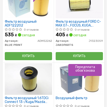
Фильтр воздушный
Фильтр воздушный FORD C-
ADF122202
MAX 07-, FOCUS, KUGA,
MAZDA 3, MAZDA 5 (выр-во
0 отзывов
0 отзывов
Jakoparts)
535
405
₴
сегодня
₴
сегодня
Артикул:
ADM52262
Артикул:
J1323059
BLUE PRINT
JAKOPARTS
КУПИТЬ
КУПИТЬ
Передплата
обов'язкова
Фильтр воздушный 1.6TDCi
Воздушный фильтр
Connect 13-/Kuga/Mazda
3/Volvo 1.4/1.6/1.8/2.0 i/TDCi
0 отзывов
0 отзывов