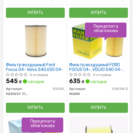
КУПИТЬ
КУПИТЬ
Передплата
обов'язкова
Фильтр воздушный Ford
Фильтр воздушный FORD
Focus 04- Volvo S40,V50 04-
FOCUS 04-, VOLVO S40 04-
(пр-во MANN)
0 отзывов
0 отзывов
545
635
₴
сегодня
₴
сегодня
Артикул:
E1010L
Артикул:
C16134/2
HENGST FILTER
MANN
КУПИТЬ
КУПИТЬ
Передплата
обов'язкова