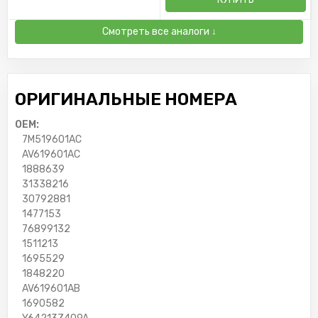
Смотреть все аналоги ↓
ОРИГИНАЛЬНЫЕ НОМЕРА
OEM:
7M519601AC
AV619601AC
1888639
31338216
30792881
1477153
76899132
1511213
1695529
1848220
AV619601AB
1690582