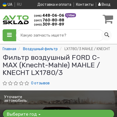
UA
RU
Доставка и оплата
Контакты
Вход
448-06-06
(095)
760-80-88
(097)
309-89-89
(093)
Какую запчасть ищете?
Главная
Воздушный фильтр
LX1780/3 MAHLE / KNECHT
Фильтр воздушный FORD C-
MAX (Knecht-Mahle) MAHLE /
KNECHT LX1780/3
0 отзывов
Уточните
автомобиль:
Выберите год