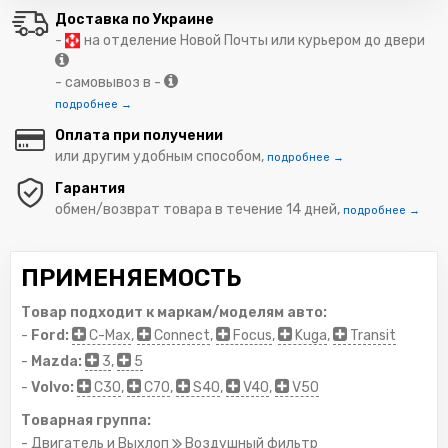
Доставка по Украине
-
на отделение Новой Почты или курьером до двери
- самовывоз в -
подробнее →
Оплата при получении
или другим удобным способом,
подробнее →
Гарантия
обмен/возврат товара в течение 14 дней,
подробнее →
ПРИМЕНЯЕМОСТЬ
Товар подходит к маркам/моделям авто:
-
Ford:
C-Max
,
Connect
,
Focus
,
Kuga
,
Transit
-
Mazda:
3
,
5
-
Volvo:
C30
,
C70
,
S40
,
V40
,
V50
Товарная группа:
- Двигатель и Выхлоп
Воздушный фильтр