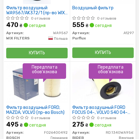
Фильтр воздушный
Воздушный фильтр
WA9567/AK372/1 (пр-во WIX-
Filtron)
0 отзывов
0 отзывов
470
555
₴
сегодня
₴
сегодня
Артикул:
WA9567
Артикул:
A1297
WIX FILTERS
Purflux
Польша
КУПИТЬ
КУПИТЬ
Передплата
Передплата
обов'язкова
обов'язкова
Фильтр воздушный FORD;
Фильтр воздушный FORD
MAZDA; VOLVO (пр-во Bosch)
FOCUS 04-, VOLVO S40 04-
(RIDER)
0 отзывов
0 отзывов
495
275
₴
сегодня
₴
сегодня
Артикул:
F026400492
Артикул:
RD.1340WA9567
BOSCH
Германия
RIDER
Венгрия