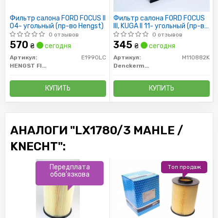
Фильтр салона FORD FOCUS II
Фильтр салона FORD FOCUS
04- угольный (пр-во Hengst)
III, KUGA II 11- угольный (пр-во
DENCKERMANN)
0 отзывов
0 отзывов
570
345
₴
сегодня
₴
сегодня
Артикул:
E1990LC
Артикул:
M110882K
HENGST FILTER
Denckermann
КУПИТЬ
КУПИТЬ
АНАЛОГИ "LX1780/3 MAHLE /
KNECHT":
Передплата
Топ продаж
обов'язкова