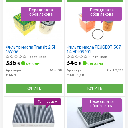
Передплата
Передплата
обов'язкова
обов'язкова
Фильтр масла Transit 2.3i
Фильтр масла PEUGEOT 307
16V 06-
1.4 HDI 09/01-
/Focuc/Mondeo/Mazda
0 отзывов
0 отзывов
1.8/2.0 00-
335
345
₴
сегодня
₴
сегодня
Артикул:
W 7008
Артикул:
OX 171/2D
MANN
MAHLE / KNECHT
КУПИТЬ
КУПИТЬ
Передплата
Топ продаж
обов'язкова