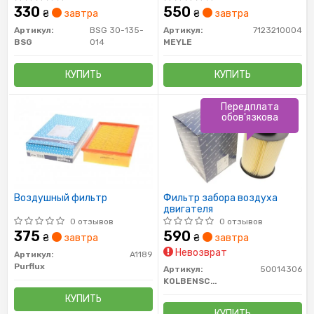
07-
330
550
₴
завтра
₴
завтра
Артикул:
BSG 30-135-
Артикул:
7123210004
BSG
014
MEYLE
КУПИТЬ
КУПИТЬ
Передплата
обов'язкова
Воздушный фильтр
Фильтр забора воздуха
двигателя
0 отзывов
0 отзывов
375
590
₴
завтра
₴
завтра
Невозврат
Артикул:
A1189
Purflux
Артикул:
50014306
KOLBENSCHMIDT
КУПИТЬ
КУПИТЬ