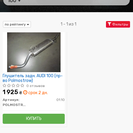
100
1 - 1 из 1
по рейтингу
Фильтры
Глушитель задн. AUDI 100 (пр-
во Polmostrow)
0 отзывов
1 925
₴
срок 2 дн.
Артикул:
01.10
POLMOSTROW
КУПИТЬ